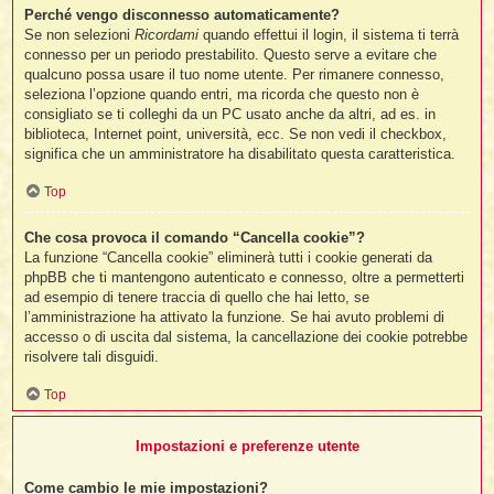
Perché vengo disconnesso automaticamente?
Se non selezioni
Ricordami
quando effettui il login, il sistema ti terrà
connesso per un periodo prestabilito. Questo serve a evitare che
l
qualcuno possa usare il tuo nome utente. Per rimanere connesso,
l
seleziona l’opzione quando entri, ma ricorda che questo non è
consigliato se ti colleghi da un PC usato anche da altri, ad es. in
biblioteca, Internet point, università, ecc. Se non vedi il checkbox,
i
significa che un amministratore ha disabilitato questa caratteristica.
t
,
Top
i
Che cosa provoca il comando “Cancella cookie”?
La funzione “Cancella cookie” eliminerà tutti i cookie generati da
phpBB che ti mantengono autenticato e connesso, oltre a permetterti
i
ad esempio di tenere traccia di quello che hai letto, se
i
l’amministrazione ha attivato la funzione. Se hai avuto problemi di
l
accesso o di uscita dal sistema, la cancellazione dei cookie potrebbe
risolvere tali disguidi.
Top
Impostazioni e preferenze utente
Come cambio le mie impostazioni?