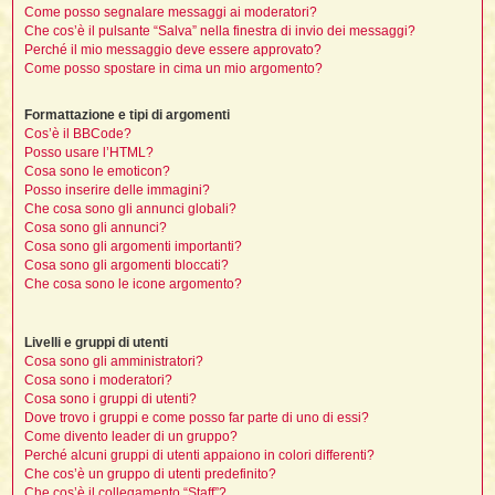
t
i
l
Come posso segnalare messaggi ai moderatori?
i
i
f
f
Che cos’è il pulsante “Salva” nella finestra di invio dei messaggi?
t
l
i
t
f
t
Perché il mio messaggio deve essere approvato?
t
l
l
i
i
Come posso spostare in cima un mio argomento?
i
t
i
i
t
I
i
i
Formattazione e tipi di argomenti
i
f
i
l
Cos’è il BBCode?
f
i
l
Posso usare l’HTML?
l
t
Cosa sono le emoticon?
t
Posso inserire delle immagini?
i
i
l
i
Che cosa sono gli annunci globali?
i
i
Cosa sono gli annunci?
i
f
t
I
i
Cosa sono gli argomenti importanti?
t
i
i
Cosa sono gli argomenti bloccati?
i
i
i
Che cosa sono le icone argomento?
t
i
i
i
i
Livelli e gruppi di utenti
l
i
l
t
l
Cosa sono gli amministratori?
Cosa sono i moderatori?
i
I
Cosa sono i gruppi di utenti?
t
Dove trovo i gruppi e come posso far parte di uno di essi?
t
Come divento leader di un gruppo?
'
Perché alcuni gruppi di utenti appaiono in colori differenti?
Che cos’è un gruppo di utenti predefinito?
i
t
Che cos’è il collegamento “Staff”?