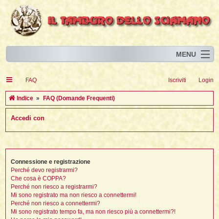
MENU
Home
I
FAQ
Iscriviti
Login
Eventi
I
I
l
l
C
Indice
FAQ (Domande Frequenti)
l
Articoli
i
I
i
I
e
Accedi con
Risorse
i
I
t
i
r
i
i
i
I
i
i
i
i
Animali
i
i
I
t
c
FAQ (Domande Frequenti)
i
i
i
I
i
i
i
l
i
l
l
i
a
Forum
i
t
i
i
i
Connessione e registrazione
i
i
i
Blog
i
t
Perché devo registrarmi?
t
i
i
i
i
i
Che cosa è COPPA?
i
i
i
i
i
t
Perché non riesco a registrarmi?
i
Mi sono registrato ma non riesco a connettermi!
i
l
i
Perché non riesco a connettermi?
i
i
i
l
Mi sono registrato tempo fa, ma non riesco più a connettermi?!
i
i
l
i