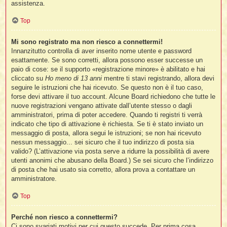
assistenza.
Top
t
l
Mi sono registrato ma non riesco a connettermi!
l
Innanzitutto controlla di aver inserito nome utente e password
esattamente. Se sono corretti, allora possono esser successe un
paio di cose: se il supporto «registrazione minore» è abilitato e hai
cliccato su
Ho meno di 13 anni
mentre ti stavi registrando, allora devi
seguire le istruzioni che hai ricevuto. Se questo non è il tuo caso,
forse devi attivare il tuo account. Alcune Board richiedono che tutte le
nuove registrazioni vengano attivate dall’utente stesso o dagli
amministratori, prima di poter accedere. Quando ti registri ti verrà
i
indicato che tipo di attivazione è richiesta. Se ti è stato inviato un
messaggio di posta, allora segui le istruzioni; se non hai ricevuto
i
nessun messaggio... sei sicuro che il tuo indirizzo di posta sia
valido? (L’attivazione via posta serve a ridurre la possibilità di avere
utenti anonimi che abusano della Board.) Se sei sicuro che l’indirizzo
di posta che hai usato sia corretto, allora prova a contattare un
amministratore.
i
Top
Perché non riesco a connettermi?
i
Ci sono svariati motivi per cui questo succede. Per prima cosa