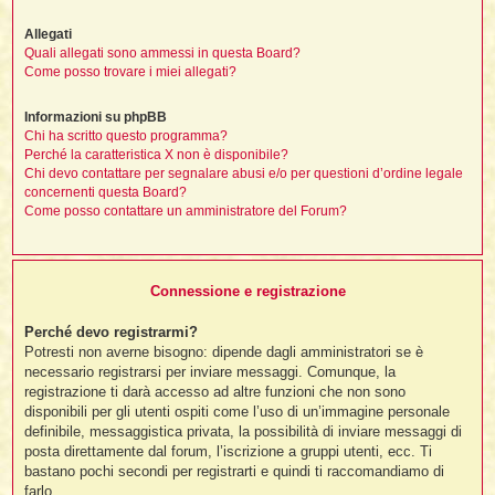
Allegati
Quali allegati sono ammessi in questa Board?
i
Come posso trovare i miei allegati?
,
Informazioni su phpBB
Chi ha scritto questo programma?
i
Perché la caratteristica X non è disponibile?
i
Chi devo contattare per segnalare abusi e/o per questioni d’ordine legale
concernenti questa Board?
Come posso contattare un amministratore del Forum?
i
t
Connessione e registrazione
i
Perché devo registrarmi?
i
Potresti non averne bisogno: dipende dagli amministratori se è
i
necessario registrarsi per inviare messaggi. Comunque, la
registrazione ti darà accesso ad altre funzioni che non sono
disponibili per gli utenti ospiti come l’uso di un’immagine personale
definibile, messaggistica privata, la possibilità di inviare messaggi di
posta direttamente dal forum, l’iscrizione a gruppi utenti, ecc. Ti
i
i
bastano pochi secondi per registrarti e quindi ti raccomandiamo di
farlo.