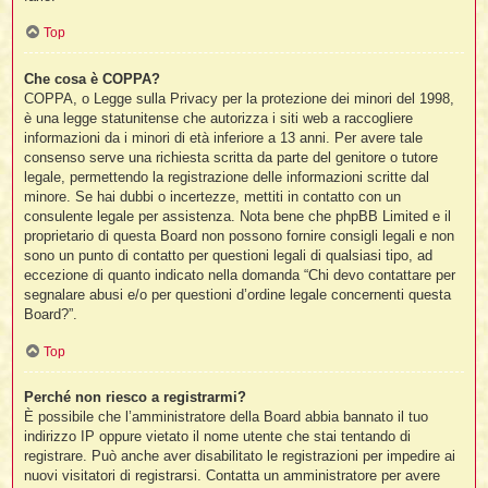
t
Top
Che cosa è COPPA?
i
COPPA, o Legge sulla Privacy per la protezione dei minori del 1998,
è una legge statunitense che autorizza i siti web a raccogliere
l
informazioni da i minori di età inferiore a 13 anni. Per avere tale
consenso serve una richiesta scritta da parte del genitore o tutore
legale, permettendo la registrazione delle informazioni scritte dal
i
minore. Se hai dubbi o incertezze, mettiti in contatto con un
consulente legale per assistenza. Nota bene che phpBB Limited e il
proprietario di questa Board non possono fornire consigli legali e non
I
l
sono un punto di contatto per questioni legali di qualsiasi tipo, ad
eccezione di quanto indicato nella domanda “Chi devo contattare per
segnalare abusi e/o per questioni d’ordine legale concernenti questa
Board?”.
i
Top
Perché non riesco a registrarmi?
È possibile che l’amministratore della Board abbia bannato il tuo
l
indirizzo IP oppure vietato il nome utente che stai tentando di
l
registrare. Può anche aver disabilitato le registrazioni per impedire ai
nuovi visitatori di registrarsi. Contatta un amministratore per avere