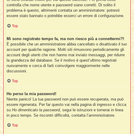
controlla che nome utente e password siano corretti. Di solito il
problema è questo, altrimenti contatta un amministratore: potresti
essere stato bannato o potrebbe esserci un errore di configurazione.
Top
i
Mi sono registrato tempo fa, ma non riesco più a connettermi?!
È possibile che un amministratore abbia cancellato o disattivato il tuo
account per qualche ragione. Molti siti rimuovono periodicamente gli
account degli utenti che non hanno mai inviato messaggi, per ridurre
l
la grandezza del database. Se il motivo è quest’ultimo registrati
l
nuovamente e cerca di farti coinvolgere maggiormente nelle
discussioni.
i
Top
i
l
Ho perso la mia password!
t
Niente panico! La tua password non può essere recuperata, ma può
essere rigenerata. Per far questo vai nella pagina di ingresso e clicca
I
su
Ho dimenticato la password
, segui le istruzioni e tornerai in linea
l
in poco tempo. Se riscontri difficoltà, contatta l’amministratore.
i
Top