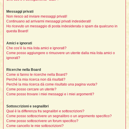
i
i
i
Messaggi privati
t
i
Non riesco ad inviare messaggi privati!
Continuano ad arrivarmi messaggi privati indesiderati!
Ho ricevuto un messaggio di posta indesiderata o spam da qualcuno in
questa Board!
t
I
t
Amici e ignorati
t
Che cos’è la mia lista amici e ignorati?
i
Come posso aggiungere o rimuovere un utente dalla mia lista amici o
ignorati?
l
Ricerche nella Board
l
t
Come si fanno le ricerche nella Board?
Perché la mia ricerca non dà risultati?
I
Perché la mia ricerca dà come risultato una pagina vuota?
i
i
Come posso cercare un utente?
t
Come posso trovare i miei messaggi e i miei argomenti?
,
Sottoscrizioni e segnalibri
i
Qual è la differenza fra segnalibri e sottoscrizioni?
i
Come posso sottoscrivere un segnalibro o un argomento specifico?
Come posso sottoscrivere un forum specifico?
i
i
Come cancello le mie sottoscrizioni?