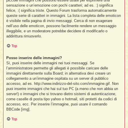
piccole immagini che possono essere usate per esprimere una
sensazione o un’emozione con pochi caratteri; ad es. :) significa
felice, :( significa triste. Questo Forum trasforma automaticamente
queste serie di caratteri in immagini. La lista completa delle emoticon
è visibile nella pagina di invio messaggi. Cerca di non esagerare
nell’uso delle emoticon, possono facilmente rendere un messaggio
illeggibile, e un moderatore potrebbe decidere di modificarlo o
addirittura rimuoverlo.
Top
Posso inserire delle immagini?
Sì, puoi inserire delle immagini nei tuoi messaggi. Se
l’amministratore permette gli allegati è possibile caricare delle
immagini direttamente sulla Board; in alternativa devi creare un
collegamento a un’immagine ospitata su un server di pubblico
accesso, ad es. http://www.indirizzo-del-sito.com/immagine.gif. Non
puoi inserire immagini che hai sul tuo PC (a meno che non abbia un
server!) o immagini che si trovano dietro sistemi di autenticazione,
come caselle di posta tipo yahoo o hotmail, siti protetti da codici di
accesso, ecc. Per inserire l’immagine, puoi usare il comando
BBCode [img].
Top