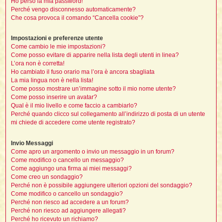
Ho perso la mia password!
i
l
Perché vengo disconnesso automaticamente?
'
i
I
i
i
Che cosa provoca il comando “Cancella cookie”?
i
i
i
i
f
i
i
i
i
Impostazioni e preferenze utente
t
I
Come cambio le mie impostazioni?
l
I
i
Come posso evitare di apparire nella lista degli utenti in linea?
l
i
i
t
L’ora non è corretta!
l
t
I
i
I
Ho cambiato il fuso orario ma l’ora è ancora sbagliata
'
I
l
La mia lingua non è nella lista!
t
l
t
f
Come posso mostrare un’immagine sotto il mio nome utente?
i
i
t
I
Come posso inserire un avatar?
t
l
t
Qual è il mio livello e come faccio a cambiarlo?
t
i
i
i
i
Perché quando clicco sul collegamento all’indirizzo di posta di un utente
i
mi chiede di accedere come utente registrato?
l
i
l
l
i
I
Invio Messaggi
'
i
t
I
Come apro un argomento o invio un messaggio in un forum?
i
Come modifico o cancello un messaggio?
i
t
t
l
Come aggiungo una firma ai miei messaggi?
i
i
I
i
l
i
i
Come creo un sondaggio?
t
i
I
t
t
t
Perché non è possibile aggiungere ulteriori opzioni del sondaggio?
i
i
i
l
Come modifico o cancello un sondaggio?
t
i
i
Perché non riesco ad accedere a un forum?
l
l
i
i
Perché non riesco ad aggiungere allegati?
f
i
i
i
Perché ho ricevuto un richiamo?
f