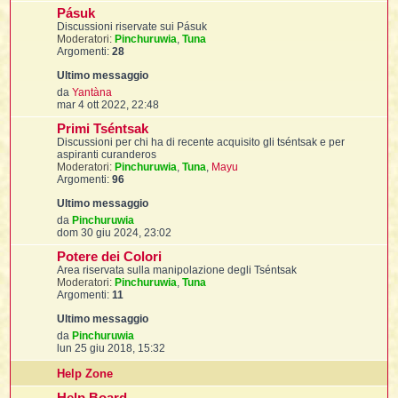
t
i
l
s
i
Pásuk
i
i
s
f
f
u
Discussioni riservate sui Pásuk
t
l
a
i
l
t
f
t
Moderatori:
Pinchuruwia
,
Tuna
g
t
l
l
i
t
Argomenti:
28
i
g
i
t
i
i
i
m
i
t
o
o
I
i
V
i
da
Yantàna
i
f
i
m
e
l
mar 4 ott 2022, 22:48
f
e
d
i
l
s
Primi Tséntsak
i
l
t
s
u
Discussioni per chi ha di recente acquisito gli tséntsak e per
a
t
l
i
aspiranti curanderos
i
g
l
i
t
Moderatori:
Pinchuruwia
,
Tuna
,
Mayu
g
i
i
i
Argomenti:
96
i
m
i
f
t
I
i
o
o
t
i
i
m
i
V
da
Pinchuruwia
i
i
e
e
dom 30 giu 2024, 23:02
s
d
t
s
i
i
Potere dei Colori
i
i
i
a
u
Area riservata sulla manipolazione degli Tséntsak
l
g
l
i
l
Moderatori:
Pinchuruwia
,
Tuna
t
g
l
t
Argomenti:
11
i
i
i
o
m
I
t
o
V
da
Pinchuruwia
m
e
t
lun 25 giu 2018, 15:32
e
d
'
s
i
Help Zone
s
u
i
t
a
l