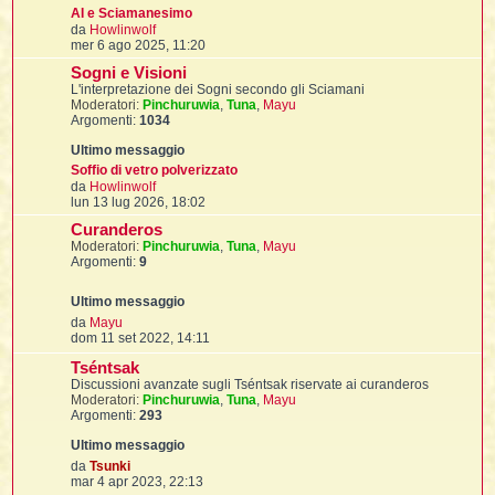
i
l
AI e Sciamanesimo
'
i
I
i
V
i
da
Howlinwolf
i
i
e
i
mer 6 ago 2025, 11:20
i
f
i
d
Sogni e Visioni
i
i
i
i
L'interpretazione dei Sogni secondo gli Sciamani
u
t
I
Moderatori:
Pinchuruwia
l
,
Tuna
,
Mayu
l
I
i
Argomenti:
1034
t
l
i
i
t
i
l
t
I
i
m
I
'
I
o
l
Soffio di vetro polverizzato
t
m
l
V
t
da
Howlinwolf
f
e
i
e
i
t
I
lun 13 lug 2026, 18:02
s
d
t
l
Curanderos
s
i
t
t
i
i
a
Moderatori:
Pinchuruwia
u
,
Tuna
,
Mayu
i
i
i
g
Argomenti:
9
l
g
t
l
i
i
i
o
l
l
i
m
I
V
da
Mayu
o
'
i
t
I
e
dom 11 set 2022, 14:11
m
i
d
e
i
t
t
l
Tséntsak
i
s
i
i
I
i
l
u
i
Discussioni avanzate sugli Tséntsak riservate ai curanderos
s
i
t
i
I
l
Moderatori:
Pinchuruwia
,
Tuna
,
Mayu
t
a
t
t
t
Argomenti:
293
i
g
i
i
i
l
g
t
i
m
i
i
l
l
o
o
V
i
i
da
Tsunki
f
m
e
mar 4 apr 2023, 22:13
i
i
i
f
e
d