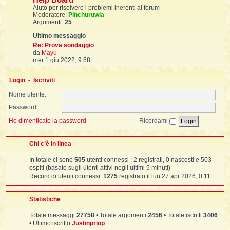
Help Board
i
i
g
i
t
Aiuto per risolvere i problemi inerenti al forum
g
i
Moderatore:
Pinchuruwia
i
m
Argomenti:
25
o
o
t
i
m
e
Re: Prova sondaggio
s
V
da
Mayu
s
e
mer 1 giu 2022, 9:58
t
I
a
d
t
g
i
g
t
Login
•
Iscriviti
u
i
l
o
i
Nome utente:
t
i
Password:
m
o
l
Ho dimenticato la password
Ricordami
m
l
t
e
s
I
Chi c’è in linea
s
i
i
a
In totale ci sono
505
utenti connessi : 2 registrati, 0 nascosti e 503
g
t
g
ospiti (basato sugli utenti attivi negli ultimi 5 minuti)
i
Record di utenti connessi:
1275
registrato il lun 27 apr 2026, 0:11
,
o
i
Statistiche
i
Totale messaggi
27758
• Totale argomenti
2456
• Totale iscritti
3406
i
i
• Ultimo iscritto
Justinpriop