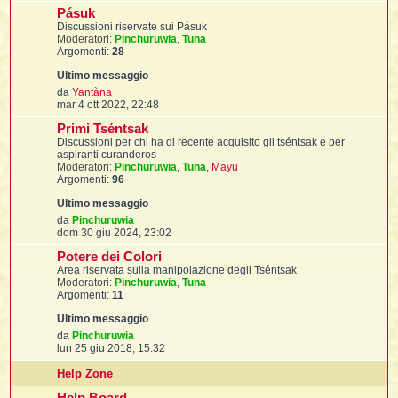
t
i
l
s
i
Pásuk
i
i
s
f
f
u
Discussioni riservate sui Pásuk
t
l
a
i
l
t
f
t
Moderatori:
Pinchuruwia
,
Tuna
g
t
l
l
i
t
Argomenti:
28
i
g
i
t
i
i
i
m
i
t
o
o
I
i
V
i
da
Yantàna
i
f
i
m
e
l
mar 4 ott 2022, 22:48
f
e
d
i
l
s
Primi Tséntsak
i
l
t
s
u
Discussioni per chi ha di recente acquisito gli tséntsak e per
a
t
l
i
aspiranti curanderos
i
g
l
i
t
Moderatori:
Pinchuruwia
,
Tuna
,
Mayu
g
i
i
i
Argomenti:
96
i
m
i
f
t
I
i
o
o
t
i
i
m
i
V
da
Pinchuruwia
i
i
e
e
dom 30 giu 2024, 23:02
s
d
t
s
i
i
Potere dei Colori
i
i
i
a
u
Area riservata sulla manipolazione degli Tséntsak
l
g
l
i
l
Moderatori:
Pinchuruwia
,
Tuna
t
g
l
t
Argomenti:
11
i
i
i
o
m
I
t
o
V
da
Pinchuruwia
m
e
t
lun 25 giu 2018, 15:32
e
d
'
s
i
Help Zone
s
u
i
t
a
l