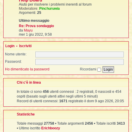
Help Board
i
i
g
i
t
Aiuto per risolvere i problemi inerenti al forum
g
i
Moderatore:
Pinchuruwia
i
m
Argomenti:
25
o
o
t
i
m
e
Re: Prova sondaggio
s
V
da
Mayu
s
e
mer 1 giu 2022, 9:58
t
I
a
d
t
g
i
g
t
Login
•
Iscriviti
u
i
l
o
i
Nome utente:
t
i
Password:
m
o
l
Ho dimenticato la password
Ricordami
m
l
t
e
s
I
Chi c’è in linea
s
i
i
a
In totale ci sono
456
utenti connessi : 2 registrati, 0 nascosti e 454
g
t
g
ospiti (basato sugli utenti attivi negli ultimi 5 minuti)
i
Record di utenti connessi:
1671
registrato il dom 9 ago 2026, 20:05
,
o
i
Statistiche
i
Totale messaggi
27758
• Totale argomenti
2456
• Totale iscritti
3413
i
i
• Ultimo iscritto
Erichboozy