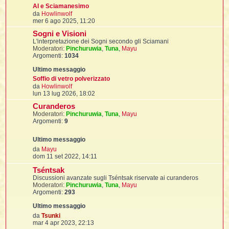
i
l
AI e Sciamanesimo
'
i
I
i
V
i
da
Howlinwolf
i
i
e
i
mer 6 ago 2025, 11:20
i
f
i
d
Sogni e Visioni
i
i
i
i
L'interpretazione dei Sogni secondo gli Sciamani
u
t
I
Moderatori:
Pinchuruwia
l
,
Tuna
,
Mayu
l
I
i
Argomenti:
1034
t
l
i
i
t
i
l
t
I
i
m
I
'
I
o
l
Soffio di vetro polverizzato
t
m
l
V
t
da
Howlinwolf
f
e
i
e
i
t
I
lun 13 lug 2026, 18:02
s
d
t
l
Curanderos
s
i
t
t
i
i
a
Moderatori:
Pinchuruwia
u
,
Tuna
,
Mayu
i
i
i
g
Argomenti:
9
l
g
t
l
i
i
i
o
l
l
i
m
I
V
da
Mayu
o
'
i
t
I
e
dom 11 set 2022, 14:11
m
i
d
e
i
t
t
l
Tséntsak
i
s
i
i
I
i
l
u
i
Discussioni avanzate sugli Tséntsak riservate ai curanderos
s
i
t
i
I
l
Moderatori:
Pinchuruwia
,
Tuna
,
Mayu
t
a
t
t
t
Argomenti:
293
i
g
i
i
i
l
g
t
i
m
i
i
l
l
o
o
V
i
i
da
Tsunki
f
m
e
mar 4 apr 2023, 22:13
i
i
i
f
e
d