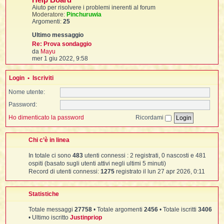
Help Board
i
i
g
i
t
Aiuto per risolvere i problemi inerenti al forum
g
i
Moderatore:
Pinchuruwia
i
m
Argomenti:
25
o
o
t
i
m
e
Re: Prova sondaggio
s
V
da
Mayu
s
e
mer 1 giu 2022, 9:58
t
I
a
d
t
g
i
g
t
Login
•
Iscriviti
u
i
l
o
i
Nome utente:
t
i
Password:
m
o
l
Ho dimenticato la password
Ricordami
m
l
t
e
s
I
Chi c’è in linea
s
i
i
a
In totale ci sono
483
utenti connessi : 2 registrati, 0 nascosti e 481
g
t
g
ospiti (basato sugli utenti attivi negli ultimi 5 minuti)
i
Record di utenti connessi:
1275
registrato il lun 27 apr 2026, 0:11
,
o
i
Statistiche
i
Totale messaggi
27758
• Totale argomenti
2456
• Totale iscritti
3406
i
i
• Ultimo iscritto
Justinpriop