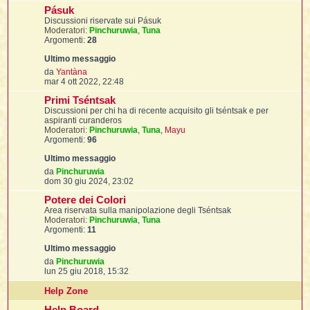
t
i
l
s
i
Pásuk
i
i
s
f
f
u
Discussioni riservate sui Pásuk
t
l
a
i
l
t
f
t
Moderatori:
Pinchuruwia
,
Tuna
g
t
l
l
i
t
Argomenti:
28
i
g
i
t
i
i
i
m
i
t
o
o
I
i
V
i
da
Yantàna
i
f
i
m
e
l
mar 4 ott 2022, 22:48
f
e
d
i
l
s
Primi Tséntsak
i
l
t
s
u
Discussioni per chi ha di recente acquisito gli tséntsak e per
a
t
l
i
aspiranti curanderos
i
g
l
i
t
Moderatori:
Pinchuruwia
,
Tuna
,
Mayu
g
i
i
i
Argomenti:
96
i
m
i
f
t
I
i
o
o
t
i
i
m
i
V
da
Pinchuruwia
i
i
e
e
dom 30 giu 2024, 23:02
s
d
t
s
i
i
Potere dei Colori
i
i
i
a
u
Area riservata sulla manipolazione degli Tséntsak
l
g
l
i
l
Moderatori:
Pinchuruwia
,
Tuna
t
g
l
t
Argomenti:
11
i
i
i
o
m
I
t
o
V
da
Pinchuruwia
m
e
t
lun 25 giu 2018, 15:32
e
d
'
s
i
Help Zone
s
u
i
t
a
l