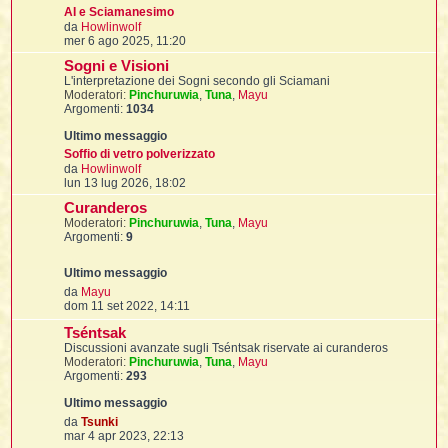
i
l
AI e Sciamanesimo
'
i
I
i
V
i
da
Howlinwolf
i
i
e
i
mer 6 ago 2025, 11:20
i
f
i
d
Sogni e Visioni
i
i
i
i
L'interpretazione dei Sogni secondo gli Sciamani
u
t
I
Moderatori:
Pinchuruwia
l
,
Tuna
,
Mayu
l
I
i
Argomenti:
1034
t
l
i
i
t
i
l
t
I
i
m
I
'
I
o
l
Soffio di vetro polverizzato
t
m
l
V
t
da
Howlinwolf
f
e
i
e
i
t
I
lun 13 lug 2026, 18:02
s
d
t
l
Curanderos
s
i
t
t
i
i
a
Moderatori:
Pinchuruwia
u
,
Tuna
,
Mayu
i
i
i
g
Argomenti:
9
l
g
t
l
i
i
i
o
l
l
i
m
I
V
da
Mayu
o
'
i
t
I
e
dom 11 set 2022, 14:11
m
i
d
e
i
t
t
l
Tséntsak
i
s
i
i
I
i
l
u
i
Discussioni avanzate sugli Tséntsak riservate ai curanderos
s
i
t
i
I
l
Moderatori:
Pinchuruwia
,
Tuna
,
Mayu
t
a
t
t
t
Argomenti:
293
i
g
i
i
i
l
g
t
i
m
i
i
l
l
o
o
V
i
i
da
Tsunki
f
m
e
mar 4 apr 2023, 22:13
i
i
i
f
e
d