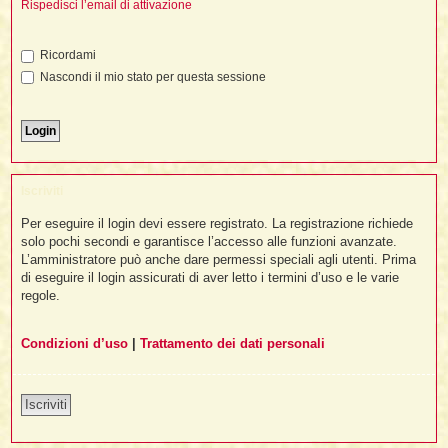
i
Rispedisci l’email di attivazione
l
'
i
I
i
i
i
i
i
i
f
i
Ricordami
i
i
i
Nascondi il mio stato per questa sessione
t
I
l
I
i
l
i
i
t
l
t
I
i
I
'
I
l
t
l
t
f
i
i
t
I
Iscriviti
t
l
t
t
i
i
Per eseguire il login devi essere registrato. La registrazione richiede
i
i
i
solo pochi secondi e garantisce l’accesso alle funzioni avanzate.
L’amministratore può anche dare permessi speciali agli utenti. Prima
l
i
di eseguire il login assicurati di aver letto i termini d’uso e le varie
l
l
i
I
'
i
regole.
t
I
i
i
t
t
l
i
i
Condizioni d’uso
|
Trattamento dei dati personali
I
i
l
i
i
t
i
I
t
t
t
i
i
i
l
t
i
Iscriviti
i
l
l
i
i
f
i
i
i
f