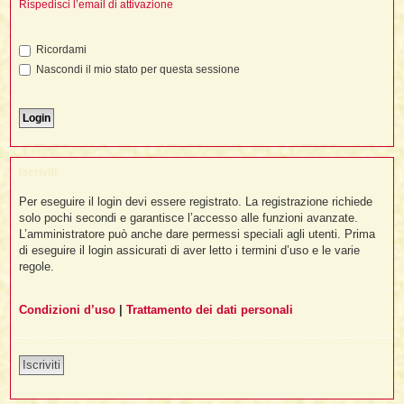
i
Rispedisci l’email di attivazione
l
'
i
I
i
i
i
i
i
i
f
i
Ricordami
i
i
i
Nascondi il mio stato per questa sessione
t
I
l
I
i
l
i
i
t
l
t
I
i
I
'
I
l
t
l
t
f
i
i
t
I
Iscriviti
t
l
t
t
i
i
Per eseguire il login devi essere registrato. La registrazione richiede
i
i
i
solo pochi secondi e garantisce l’accesso alle funzioni avanzate.
L’amministratore può anche dare permessi speciali agli utenti. Prima
l
i
di eseguire il login assicurati di aver letto i termini d’uso e le varie
l
l
i
I
'
i
regole.
t
I
i
i
t
t
l
i
i
Condizioni d’uso
|
Trattamento dei dati personali
I
i
l
i
i
t
i
I
t
t
t
i
i
i
l
t
i
Iscriviti
i
l
l
i
i
f
i
i
i
f