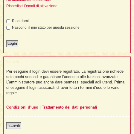
i
l
'
Rispedisci l’email di attivazione
i
I
i
i
i
i
i
i
f
i
i
i
Ricordami
i
t
I
Nascondi il mio stato per questa sessione
l
I
i
l
i
i
t
l
t
I
i
I
'
I
l
t
l
t
f
i
i
t
I
t
l
Iscriviti
t
t
i
i
i
i
i
Per eseguire il login devi essere registrato. La registrazione richiede
solo pochi secondi e garantisce l’accesso alle funzioni avanzate.
l
i
L’amministratore può anche dare permessi speciali agli utenti. Prima
l
l
i
I
di eseguire il login assicurati di aver letto i termini d’uso e le varie
'
i
t
I
regole.
i
i
t
t
l
i
i
I
i
l
i
i
t
Condizioni d’uso
|
Trattamento dei dati personali
i
I
t
t
t
i
i
i
l
t
i
i
l
l
Iscriviti
i
i
f
i
i
i
f