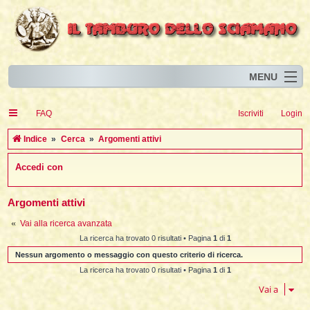
MENU
Home
I
FAQ
Iscriviti
Login
Eventi
I
I
l
l
C
Indice
Cerca
Argomenti attivi
l
Articoli
i
I
i
I
e
Accedi con
Risorse
i
I
t
i
r
i
i
i
I
i
i
i
i
Animali
i
i
I
t
c
i
i
i
I
Argomenti attivi
i
i
i
l
i
l
l
i
a
Forum
i
t
i
i
Vai alla ricerca avanzata
i
i
i
i
Blog
i
t
La ricerca ha trovato 0 risultati • Pagina
1
di
1
t
i
i
i
i
i
Nessun argomento o messaggio con questo criterio di ricerca.
i
i
i
i
i
t
La ricerca ha trovato 0 risultati • Pagina
1
di
1
i
i
l
i
Vai a
i
i
i
l
i
i
l
i