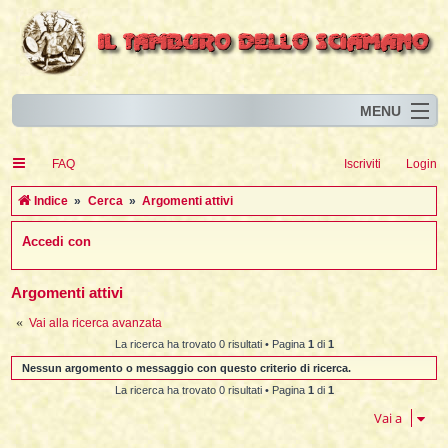
MENU
Home
I
FAQ
Iscriviti
Login
Eventi
I
I
l
l
C
Indice
Cerca
Argomenti attivi
l
Articoli
i
I
i
I
e
Accedi con
Risorse
i
I
t
i
r
i
i
i
I
i
i
i
i
Animali
i
i
I
t
c
i
i
i
I
Argomenti attivi
i
i
i
l
i
l
l
i
a
Forum
i
t
i
i
Vai alla ricerca avanzata
i
i
i
i
Blog
i
t
La ricerca ha trovato 0 risultati • Pagina
1
di
1
t
i
i
i
i
i
Nessun argomento o messaggio con questo criterio di ricerca.
i
i
i
i
i
t
La ricerca ha trovato 0 risultati • Pagina
1
di
1
i
i
l
i
Vai a
i
i
i
l
i
i
l
i