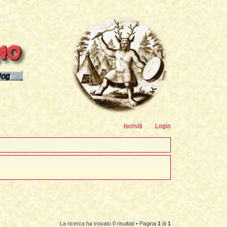
sioni
Iscriviti
Login
La ricerca ha trovato 0 risultati • Pagina
1
di
1