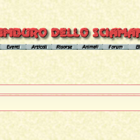
el sito
Calendario eventi
Indice articoli
Indice risorse
I poteri degli animali
Area Premium
Il Cerchio di Tamburo
L'Arútam
Info sull'autore
Gli animali nei sogni e nelle vi
del mirror
Apprendistato Sciamanico
Tséntsak e Spiriti Aiutanti
Contatto
Schede
omepage
Il Flusso di esistenze
Curanderos qualificati
Anaconda
Vicente Júa
Pagamenti
Aquila
Sciamanesimo, Sciamaneria, Sciamanità
Corso Interpretazione Sogni
Boa
Sciamanesimo e Psicologia
Dizionario dei Sogni
Cavallo
Il Cammino delle 24 Stelle
Introduzione
Elefante
La predizione sciamanica
Pagina iniziale
Giaguaro