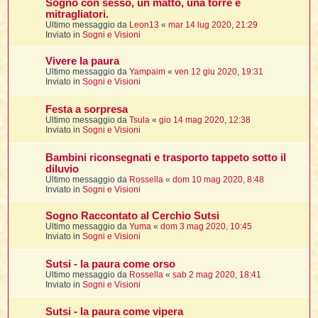
Sogno con sesso, un matto, una torre e
mitragliatori.
Ultimo messaggio da
Leon13
«
mar 14 lug 2020, 21:29
Inviato in
Sogni e Visioni
Vivere la paura
Ultimo messaggio da
Yampaim
«
ven 12 giu 2020, 19:31
i
Inviato in
Sogni e Visioni
Festa a sorpresa
Ultimo messaggio da
Tsula
«
gio 14 mag 2020, 12:38
Inviato in
Sogni e Visioni
l
l
Bambini riconsegnati e trasporto tappeto sotto il
diluvio
i
Ultimo messaggio da
Rossella
«
dom 10 mag 2020, 8:48
Inviato in
Sogni e Visioni
i
l
Sogno Raccontato al Cerchio Sutsi
t
Ultimo messaggio da
Yuma
«
dom 3 mag 2020, 10:45
Inviato in
Sogni e Visioni
I
Sutsi - la paura come orso
l
Ultimo messaggio da
Rossella
«
sab 2 mag 2020, 18:41
Inviato in
Sogni e Visioni
i
Sutsi - la paura come vipera