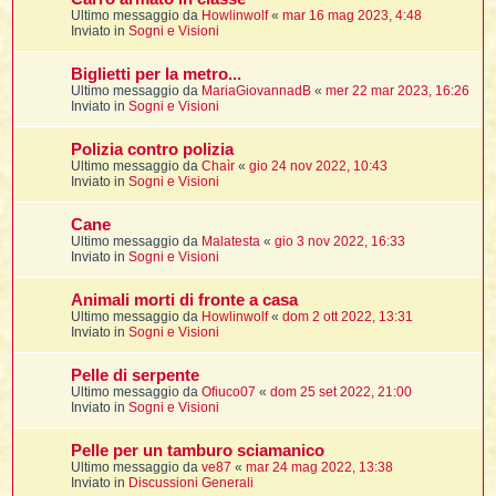
i
i
i
Ultimo messaggio da
Howlinwolf
«
mar 16 mag 2023, 4:48
Inviato in
Sogni e Visioni
t
i
Biglietti per la metro...
Ultimo messaggio da
MariaGiovannadB
«
mer 22 mar 2023, 16:26
Inviato in
Sogni e Visioni
t
I
Polizia contro polizia
t
Ultimo messaggio da
Chaìr
«
gio 24 nov 2022, 10:43
t
Inviato in
Sogni e Visioni
i
Cane
Ultimo messaggio da
Malatesta
«
gio 3 nov 2022, 16:33
l
Inviato in
Sogni e Visioni
l
t
Animali morti di fronte a casa
I
Ultimo messaggio da
Howlinwolf
«
dom 2 ott 2022, 13:31
i
i
Inviato in
Sogni e Visioni
t
Pelle di serpente
,
Ultimo messaggio da
Ofiuco07
«
dom 25 set 2022, 21:00
Inviato in
Sogni e Visioni
i
i
Pelle per un tamburo sciamanico
Ultimo messaggio da
ve87
«
mar 24 mag 2022, 13:38
i
i
Inviato in
Discussioni Generali