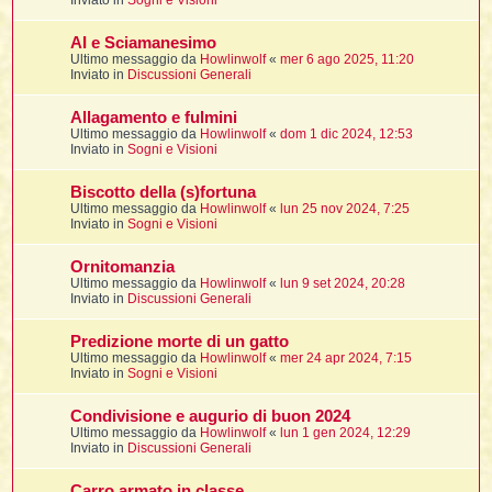
Inviato in
Sogni e Visioni
t
i
l
i
i
f
f
t
l
AI e Sciamanesimo
i
t
f
t
t
l
Ultimo messaggio da
Howlinwolf
«
mer 6 ago 2025, 11:20
l
i
i
Inviato in
Discussioni Generali
i
t
i
i
t
I
i
i
i
Allagamento e fulmini
f
i
l
Ultimo messaggio da
Howlinwolf
«
dom 1 dic 2024, 12:53
f
i
l
Inviato in
Sogni e Visioni
l
t
t
i
Biscotto della (s)fortuna
i
l
i
Ultimo messaggio da
Howlinwolf
«
lun 25 nov 2024, 7:25
i
i
Inviato in
Sogni e Visioni
i
f
t
I
i
t
i
i
Ornitomanzia
i
i
i
Ultimo messaggio da
Howlinwolf
«
lun 9 set 2024, 20:28
Inviato in
Discussioni Generali
t
i
i
i
i
Predizione morte di un gatto
l
i
l
t
Ultimo messaggio da
Howlinwolf
«
mer 24 apr 2024, 7:15
l
Inviato in
Sogni e Visioni
i
I
t
Condivisione e augurio di buon 2024
t
Ultimo messaggio da
Howlinwolf
«
lun 1 gen 2024, 12:29
Inviato in
Discussioni Generali
'
i
t
Carro armato in classe