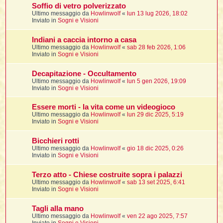
i
l
Soffio di vetro polverizzato
'
i
I
i
i
Ultimo messaggio da
Howlinwolf
«
lun 13 lug 2026, 18:02
i
i
i
Inviato in
Sogni e Visioni
i
f
i
i
i
i
Indiani a caccia intorno a casa
t
I
Ultimo messaggio da
Howlinwolf
«
sab 28 feb 2026, 1:06
l
I
i
Inviato in
Sogni e Visioni
l
i
i
t
l
t
I
i
I
Decapitazione - Occultamento
'
I
l
Ultimo messaggio da
Howlinwolf
«
lun 5 gen 2026, 19:09
t
l
t
f
Inviato in
Sogni e Visioni
i
i
t
I
t
l
t
Essere morti - la vita come un videogioco
t
i
i
i
i
Ultimo messaggio da
Howlinwolf
«
lun 29 dic 2025, 5:19
i
Inviato in
Sogni e Visioni
l
i
l
l
i
I
Bicchieri rotti
'
i
Ultimo messaggio da
Howlinwolf
«
gio 18 dic 2025, 0:26
t
I
i
Inviato in
Sogni e Visioni
i
t
t
l
i
i
I
i
l
i
Terzo atto - Chiese costruite sopra i palazzi
i
t
i
I
t
Ultimo messaggio da
Howlinwolf
«
sab 13 set 2025, 6:41
t
t
i
i
Inviato in
Sogni e Visioni
i
l
t
i
i
l
l
Tagli alla mano
i
i
f
Ultimo messaggio da
Howlinwolf
«
ven 22 ago 2025, 7:57
i
i
i
f