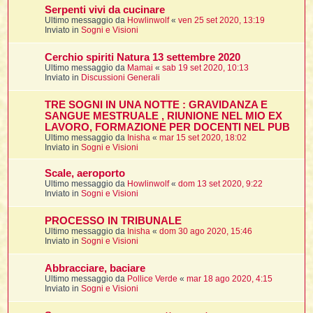
Serpenti vivi da cucinare
Ultimo messaggio da
Howlinwolf
«
ven 25 set 2020, 13:19
t
Inviato in
Sogni e Visioni
l
Cerchio spiriti Natura 13 settembre 2020
l
Ultimo messaggio da
Mamai
«
sab 19 set 2020, 10:13
Inviato in
Discussioni Generali
TRE SOGNI IN UNA NOTTE : GRAVIDANZA E
SANGUE MESTRUALE , RIUNIONE NEL MIO EX
LAVORO, FORMAZIONE PER DOCENTI NEL PUB
Ultimo messaggio da
Inisha
«
mar 15 set 2020, 18:02
Inviato in
Sogni e Visioni
i
Scale, aeroporto
Ultimo messaggio da
Howlinwolf
«
dom 13 set 2020, 9:22
i
Inviato in
Sogni e Visioni
PROCESSO IN TRIBUNALE
Ultimo messaggio da
Inisha
«
dom 30 ago 2020, 15:46
Inviato in
Sogni e Visioni
i
Abbracciare, baciare
Ultimo messaggio da
Pollice Verde
«
mar 18 ago 2020, 4:15
Inviato in
Sogni e Visioni
i