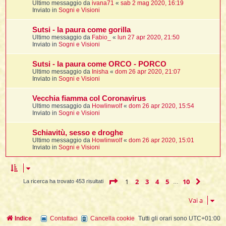
Ultimo messaggio da
ivana71
«
sab 2 mag 2020, 16:19
Inviato in
Sogni e Visioni
Sutsi - la paura come gorilla
l
Ultimo messaggio da
Fabio_
«
lun 27 apr 2020, 21:50
l
Inviato in
Sogni e Visioni
i
Sutsi - la paura come ORCO - PORCO
t
Ultimo messaggio da
Inisha
«
dom 26 apr 2020, 21:07
Inviato in
Sogni e Visioni
,
i
Vecchia fiamma col Coronavirus
Ultimo messaggio da
Howlinwolf
«
dom 26 apr 2020, 15:54
Inviato in
Sogni e Visioni
i
Schiavitù, sesso e droghe
Ultimo messaggio da
Howlinwolf
«
dom 26 apr 2020, 15:01
i
Inviato in
Sogni e Visioni
l
Pagina
1
di
10
1
2
3
4
5
10
Pross
La ricerca ha trovato 453 risultati
…
Vai a
Indice
Contattaci
Cancella cookie
Tutti gli orari sono
UTC+01:00