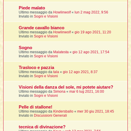
Piede malato
Ultimo messaggio da
Howlinwolf
«
lun 2 mag 2022, 9:56
i
Inviato in
Sogni e Visioni
,
Grande cavallo bianco
Ultimo messaggio da
Howlinwolf
«
gio 19 ago 2021, 11:20
Inviato in
Sogni e Visioni
i
i
Sogno
Ultimo messaggio da
Malatesta
«
gio 12 ago 2021, 17:54
Inviato in
Sogni e Visioni
i
Trasloco e pazzia
t
Ultimo messaggio da
tala
«
gio 12 ago 2021, 8:37
Inviato in
Sogni e Visioni
Visioni della danza del sole, mi potete aiutare?
i
i
Ultimo messaggio da
Simona
«
mar 6 lug 2021, 16:00
Inviato in
Sogni e Visioni
i
Pelle di stallone!
Ultimo messaggio da
Kindersballo
«
mer 30 giu 2021, 18:45
Inviato in
Discussioni Generali
i
i
tecnica di divinazione?