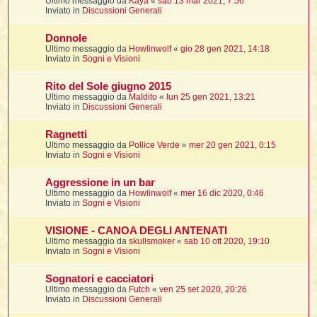
Ultimo messaggio da
Kaya
«
sab 13 mar 2021, 7:56
t
Inviato in
Discussioni Generali
Donnole
Ultimo messaggio da
Howlinwolf
«
gio 28 gen 2021, 14:18
i
Inviato in
Sogni e Visioni
l
Rito del Sole giugno 2015
Ultimo messaggio da
Maldito
«
lun 25 gen 2021, 13:21
Inviato in
Discussioni Generali
i
Ragnetti
Ultimo messaggio da
Pollice Verde
«
mer 20 gen 2021, 0:15
I
Inviato in
Sogni e Visioni
l
Aggressione in un bar
Ultimo messaggio da
Howlinwolf
«
mer 16 dic 2020, 0:46
Inviato in
Sogni e Visioni
i
VISIONE - CANOA DEGLI ANTENATI
Ultimo messaggio da
skullsmoker
«
sab 10 ott 2020, 19:10
Inviato in
Sogni e Visioni
Sognatori e cacciatori
l
Ultimo messaggio da
Futch
«
ven 25 set 2020, 20:26
l
Inviato in
Discussioni Generali