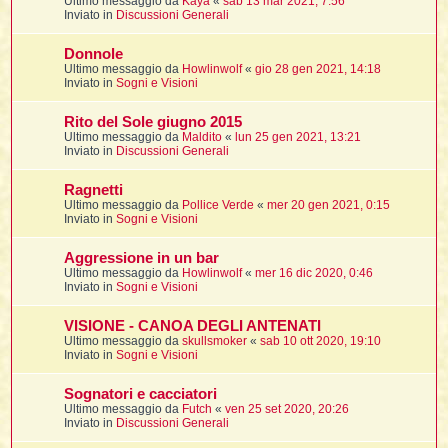
Ultimo messaggio da
Kaya
«
sab 13 mar 2021, 7:56
t
Inviato in
Discussioni Generali
Donnole
Ultimo messaggio da
Howlinwolf
«
gio 28 gen 2021, 14:18
i
Inviato in
Sogni e Visioni
l
Rito del Sole giugno 2015
Ultimo messaggio da
Maldito
«
lun 25 gen 2021, 13:21
Inviato in
Discussioni Generali
i
Ragnetti
Ultimo messaggio da
Pollice Verde
«
mer 20 gen 2021, 0:15
I
Inviato in
Sogni e Visioni
l
Aggressione in un bar
Ultimo messaggio da
Howlinwolf
«
mer 16 dic 2020, 0:46
Inviato in
Sogni e Visioni
i
VISIONE - CANOA DEGLI ANTENATI
Ultimo messaggio da
skullsmoker
«
sab 10 ott 2020, 19:10
Inviato in
Sogni e Visioni
Sognatori e cacciatori
l
Ultimo messaggio da
Futch
«
ven 25 set 2020, 20:26
l
Inviato in
Discussioni Generali