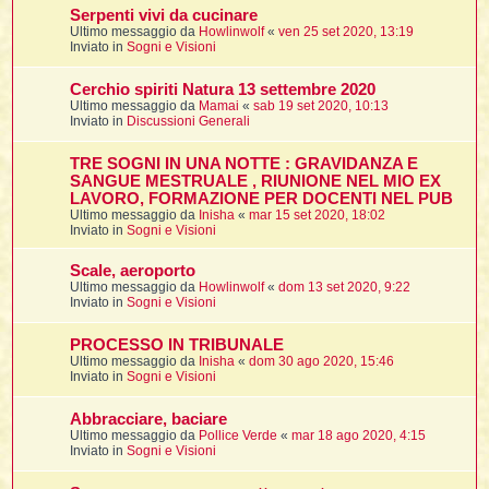
Serpenti vivi da cucinare
Ultimo messaggio da
Howlinwolf
«
ven 25 set 2020, 13:19
t
Inviato in
Sogni e Visioni
l
Cerchio spiriti Natura 13 settembre 2020
l
Ultimo messaggio da
Mamai
«
sab 19 set 2020, 10:13
Inviato in
Discussioni Generali
TRE SOGNI IN UNA NOTTE : GRAVIDANZA E
SANGUE MESTRUALE , RIUNIONE NEL MIO EX
LAVORO, FORMAZIONE PER DOCENTI NEL PUB
Ultimo messaggio da
Inisha
«
mar 15 set 2020, 18:02
Inviato in
Sogni e Visioni
i
Scale, aeroporto
Ultimo messaggio da
Howlinwolf
«
dom 13 set 2020, 9:22
i
Inviato in
Sogni e Visioni
PROCESSO IN TRIBUNALE
Ultimo messaggio da
Inisha
«
dom 30 ago 2020, 15:46
Inviato in
Sogni e Visioni
i
Abbracciare, baciare
Ultimo messaggio da
Pollice Verde
«
mar 18 ago 2020, 4:15
Inviato in
Sogni e Visioni
i