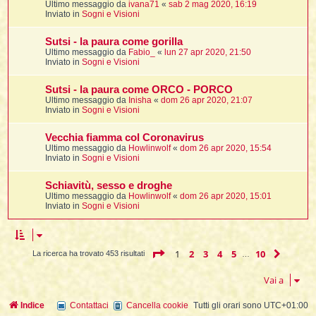
Ultimo messaggio da
ivana71
«
sab 2 mag 2020, 16:19
Inviato in
Sogni e Visioni
Sutsi - la paura come gorilla
l
Ultimo messaggio da
Fabio_
«
lun 27 apr 2020, 21:50
l
Inviato in
Sogni e Visioni
i
Sutsi - la paura come ORCO - PORCO
t
Ultimo messaggio da
Inisha
«
dom 26 apr 2020, 21:07
Inviato in
Sogni e Visioni
,
i
Vecchia fiamma col Coronavirus
Ultimo messaggio da
Howlinwolf
«
dom 26 apr 2020, 15:54
Inviato in
Sogni e Visioni
i
Schiavitù, sesso e droghe
Ultimo messaggio da
Howlinwolf
«
dom 26 apr 2020, 15:01
i
Inviato in
Sogni e Visioni
l
Pagina
1
di
10
1
2
3
4
5
10
Pross
La ricerca ha trovato 453 risultati
…
Vai a
Indice
Contattaci
Cancella cookie
Tutti gli orari sono
UTC+01:00