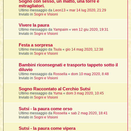
Sogno con sesso, un matto, una torre e
mitragliatori.
Ultimo messaggio da
Leon13
«
mar 14 lug 2020, 21:29
Inviato in
Sogni e Visioni
Vivere la paura
Ultimo messaggio da
Yampaim
«
ven 12 giu 2020, 19:31
i
Inviato in
Sogni e Visioni
Festa a sorpresa
Ultimo messaggio da
Tsula
«
gio 14 mag 2020, 12:38
Inviato in
Sogni e Visioni
l
l
Bambini riconsegnati e trasporto tappeto sotto il
diluvio
i
Ultimo messaggio da
Rossella
«
dom 10 mag 2020, 8:48
Inviato in
Sogni e Visioni
i
l
Sogno Raccontato al Cerchio Sutsi
t
Ultimo messaggio da
Yuma
«
dom 3 mag 2020, 10:45
Inviato in
Sogni e Visioni
I
Sutsi - la paura come orso
l
Ultimo messaggio da
Rossella
«
sab 2 mag 2020, 18:41
Inviato in
Sogni e Visioni
i
Sutsi - la paura come vipera