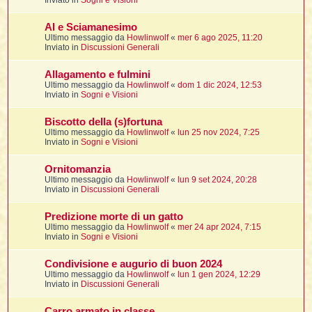
Inviato in
Sogni e Visioni
t
i
l
i
i
f
f
t
l
AI e Sciamanesimo
i
t
f
t
t
l
Ultimo messaggio da
Howlinwolf
«
mer 6 ago 2025, 11:20
l
i
i
Inviato in
Discussioni Generali
i
t
i
i
t
I
i
i
i
Allagamento e fulmini
f
i
l
Ultimo messaggio da
Howlinwolf
«
dom 1 dic 2024, 12:53
f
i
l
Inviato in
Sogni e Visioni
l
t
t
i
Biscotto della (s)fortuna
i
l
i
Ultimo messaggio da
Howlinwolf
«
lun 25 nov 2024, 7:25
i
i
Inviato in
Sogni e Visioni
i
f
t
I
i
t
i
i
Ornitomanzia
i
i
i
Ultimo messaggio da
Howlinwolf
«
lun 9 set 2024, 20:28
Inviato in
Discussioni Generali
t
i
i
i
i
Predizione morte di un gatto
l
i
l
t
Ultimo messaggio da
Howlinwolf
«
mer 24 apr 2024, 7:15
l
Inviato in
Sogni e Visioni
i
I
t
Condivisione e augurio di buon 2024
t
Ultimo messaggio da
Howlinwolf
«
lun 1 gen 2024, 12:29
Inviato in
Discussioni Generali
'
i
t
Carro armato in classe