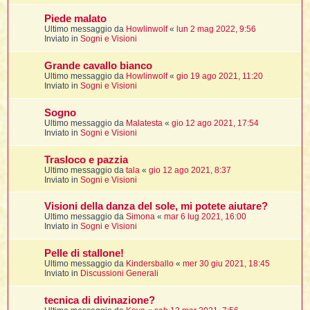
Piede malato
Ultimo messaggio da
Howlinwolf
«
lun 2 mag 2022, 9:56
i
Inviato in
Sogni e Visioni
,
Grande cavallo bianco
Ultimo messaggio da
Howlinwolf
«
gio 19 ago 2021, 11:20
Inviato in
Sogni e Visioni
i
i
Sogno
Ultimo messaggio da
Malatesta
«
gio 12 ago 2021, 17:54
Inviato in
Sogni e Visioni
i
Trasloco e pazzia
t
Ultimo messaggio da
tala
«
gio 12 ago 2021, 8:37
Inviato in
Sogni e Visioni
Visioni della danza del sole, mi potete aiutare?
i
i
Ultimo messaggio da
Simona
«
mar 6 lug 2021, 16:00
Inviato in
Sogni e Visioni
i
Pelle di stallone!
Ultimo messaggio da
Kindersballo
«
mer 30 giu 2021, 18:45
Inviato in
Discussioni Generali
i
i
tecnica di divinazione?