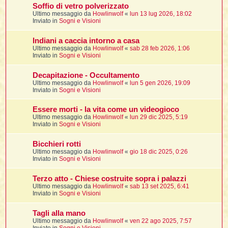
i
l
Soffio di vetro polverizzato
'
i
I
i
i
Ultimo messaggio da
Howlinwolf
«
lun 13 lug 2026, 18:02
i
i
i
Inviato in
Sogni e Visioni
i
f
i
i
i
i
Indiani a caccia intorno a casa
t
I
Ultimo messaggio da
Howlinwolf
«
sab 28 feb 2026, 1:06
l
I
i
Inviato in
Sogni e Visioni
l
i
i
t
l
t
I
i
I
Decapitazione - Occultamento
'
I
l
Ultimo messaggio da
Howlinwolf
«
lun 5 gen 2026, 19:09
t
l
t
f
Inviato in
Sogni e Visioni
i
i
t
I
t
l
t
Essere morti - la vita come un videogioco
t
i
i
i
i
Ultimo messaggio da
Howlinwolf
«
lun 29 dic 2025, 5:19
i
Inviato in
Sogni e Visioni
l
i
l
l
i
I
Bicchieri rotti
'
i
Ultimo messaggio da
Howlinwolf
«
gio 18 dic 2025, 0:26
t
I
i
Inviato in
Sogni e Visioni
i
t
t
l
i
i
I
i
l
i
Terzo atto - Chiese costruite sopra i palazzi
i
t
i
I
t
Ultimo messaggio da
Howlinwolf
«
sab 13 set 2025, 6:41
t
t
i
i
Inviato in
Sogni e Visioni
i
l
t
i
i
l
l
Tagli alla mano
i
i
f
Ultimo messaggio da
Howlinwolf
«
ven 22 ago 2025, 7:57
i
i
i
f