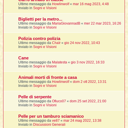
i
i
i
Ultimo messaggio da
Howlinwolf
«
mar 16 mag 2023, 4:48
Inviato in
Sogni e Visioni
t
i
Biglietti per la metro...
Ultimo messaggio da
MariaGiovannadB
«
mer 22 mar 2023, 16:26
Inviato in
Sogni e Visioni
t
I
Polizia contro polizia
t
Ultimo messaggio da
Chaìr
«
gio 24 nov 2022, 10:43
t
Inviato in
Sogni e Visioni
i
Cane
Ultimo messaggio da
Malatesta
«
gio 3 nov 2022, 16:33
l
Inviato in
Sogni e Visioni
l
t
Animali morti di fronte a casa
I
Ultimo messaggio da
Howlinwolf
«
dom 2 ott 2022, 13:31
i
i
Inviato in
Sogni e Visioni
t
Pelle di serpente
,
Ultimo messaggio da
Ofiuco07
«
dom 25 set 2022, 21:00
Inviato in
Sogni e Visioni
i
i
Pelle per un tamburo sciamanico
Ultimo messaggio da
ve87
«
mar 24 mag 2022, 13:38
i
i
Inviato in
Discussioni Generali