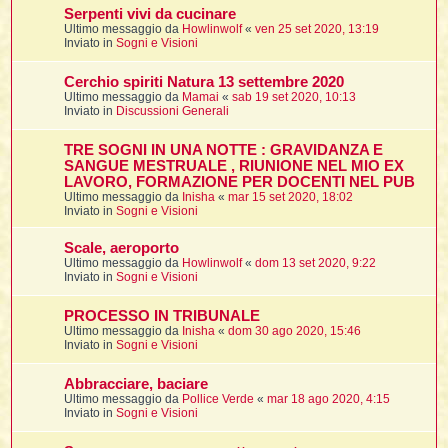
Serpenti vivi da cucinare
Ultimo messaggio da
Howlinwolf
«
ven 25 set 2020, 13:19
t
Inviato in
Sogni e Visioni
l
Cerchio spiriti Natura 13 settembre 2020
l
Ultimo messaggio da
Mamai
«
sab 19 set 2020, 10:13
Inviato in
Discussioni Generali
TRE SOGNI IN UNA NOTTE : GRAVIDANZA E
SANGUE MESTRUALE , RIUNIONE NEL MIO EX
LAVORO, FORMAZIONE PER DOCENTI NEL PUB
Ultimo messaggio da
Inisha
«
mar 15 set 2020, 18:02
Inviato in
Sogni e Visioni
i
Scale, aeroporto
Ultimo messaggio da
Howlinwolf
«
dom 13 set 2020, 9:22
i
Inviato in
Sogni e Visioni
PROCESSO IN TRIBUNALE
Ultimo messaggio da
Inisha
«
dom 30 ago 2020, 15:46
Inviato in
Sogni e Visioni
i
Abbracciare, baciare
Ultimo messaggio da
Pollice Verde
«
mar 18 ago 2020, 4:15
Inviato in
Sogni e Visioni
i