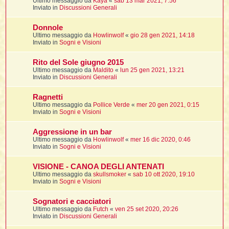
Ultimo messaggio da
Kaya
«
sab 13 mar 2021, 7:56
t
Inviato in
Discussioni Generali
Donnole
Ultimo messaggio da
Howlinwolf
«
gio 28 gen 2021, 14:18
i
Inviato in
Sogni e Visioni
l
Rito del Sole giugno 2015
Ultimo messaggio da
Maldito
«
lun 25 gen 2021, 13:21
Inviato in
Discussioni Generali
i
Ragnetti
Ultimo messaggio da
Pollice Verde
«
mer 20 gen 2021, 0:15
I
Inviato in
Sogni e Visioni
l
Aggressione in un bar
Ultimo messaggio da
Howlinwolf
«
mer 16 dic 2020, 0:46
Inviato in
Sogni e Visioni
i
VISIONE - CANOA DEGLI ANTENATI
Ultimo messaggio da
skullsmoker
«
sab 10 ott 2020, 19:10
Inviato in
Sogni e Visioni
Sognatori e cacciatori
l
Ultimo messaggio da
Futch
«
ven 25 set 2020, 20:26
l
Inviato in
Discussioni Generali