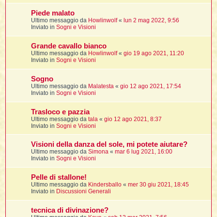
Piede malato
Ultimo messaggio da
Howlinwolf
«
lun 2 mag 2022, 9:56
i
Inviato in
Sogni e Visioni
,
Grande cavallo bianco
Ultimo messaggio da
Howlinwolf
«
gio 19 ago 2021, 11:20
Inviato in
Sogni e Visioni
i
i
Sogno
Ultimo messaggio da
Malatesta
«
gio 12 ago 2021, 17:54
Inviato in
Sogni e Visioni
i
Trasloco e pazzia
t
Ultimo messaggio da
tala
«
gio 12 ago 2021, 8:37
Inviato in
Sogni e Visioni
Visioni della danza del sole, mi potete aiutare?
i
i
Ultimo messaggio da
Simona
«
mar 6 lug 2021, 16:00
Inviato in
Sogni e Visioni
i
Pelle di stallone!
Ultimo messaggio da
Kindersballo
«
mer 30 giu 2021, 18:45
Inviato in
Discussioni Generali
i
i
tecnica di divinazione?