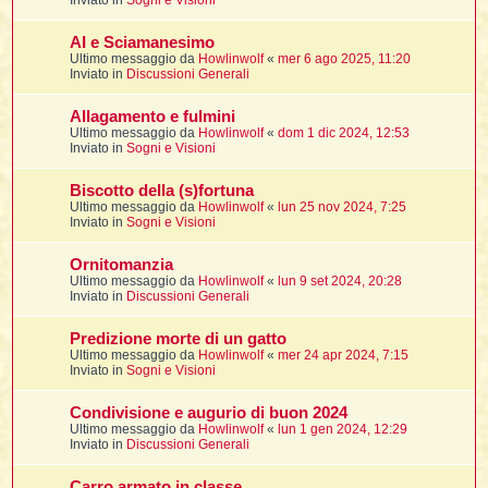
Inviato in
Sogni e Visioni
t
i
l
i
i
f
f
t
l
AI e Sciamanesimo
i
t
f
t
t
l
Ultimo messaggio da
Howlinwolf
«
mer 6 ago 2025, 11:20
l
i
i
Inviato in
Discussioni Generali
i
t
i
i
t
I
i
i
i
Allagamento e fulmini
f
i
l
Ultimo messaggio da
Howlinwolf
«
dom 1 dic 2024, 12:53
f
i
l
Inviato in
Sogni e Visioni
l
t
t
i
Biscotto della (s)fortuna
i
l
i
Ultimo messaggio da
Howlinwolf
«
lun 25 nov 2024, 7:25
i
i
Inviato in
Sogni e Visioni
i
f
t
I
i
t
i
i
Ornitomanzia
i
i
i
Ultimo messaggio da
Howlinwolf
«
lun 9 set 2024, 20:28
Inviato in
Discussioni Generali
t
i
i
i
i
Predizione morte di un gatto
l
i
l
t
Ultimo messaggio da
Howlinwolf
«
mer 24 apr 2024, 7:15
l
Inviato in
Sogni e Visioni
i
I
t
Condivisione e augurio di buon 2024
t
Ultimo messaggio da
Howlinwolf
«
lun 1 gen 2024, 12:29
Inviato in
Discussioni Generali
'
i
t
Carro armato in classe