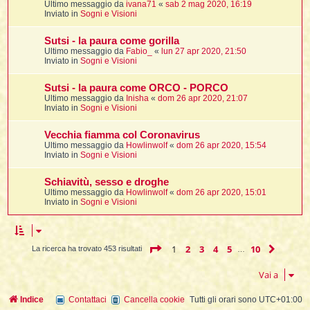
Ultimo messaggio da
ivana71
«
sab 2 mag 2020, 16:19
Inviato in
Sogni e Visioni
Sutsi - la paura come gorilla
l
Ultimo messaggio da
Fabio_
«
lun 27 apr 2020, 21:50
l
Inviato in
Sogni e Visioni
i
Sutsi - la paura come ORCO - PORCO
t
Ultimo messaggio da
Inisha
«
dom 26 apr 2020, 21:07
Inviato in
Sogni e Visioni
,
i
Vecchia fiamma col Coronavirus
Ultimo messaggio da
Howlinwolf
«
dom 26 apr 2020, 15:54
Inviato in
Sogni e Visioni
i
Schiavitù, sesso e droghe
Ultimo messaggio da
Howlinwolf
«
dom 26 apr 2020, 15:01
i
Inviato in
Sogni e Visioni
l
Pagina
1
di
10
1
2
3
4
5
10
Pross
La ricerca ha trovato 453 risultati
…
Vai a
Indice
Contattaci
Cancella cookie
Tutti gli orari sono
UTC+01:00