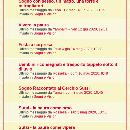
Sogno con sesso, un matto, una torre e
mitragliatori.
Ultimo messaggio da
Leon13
«
mar 14 lug 2020, 21:29
Inviato in
Sogni e Visioni
Vivere la paura
Ultimo messaggio da
Yampaim
«
ven 12 giu 2020, 19:31
i
Inviato in
Sogni e Visioni
Festa a sorpresa
Ultimo messaggio da
Tsula
«
gio 14 mag 2020, 12:38
Inviato in
Sogni e Visioni
l
l
Bambini riconsegnati e trasporto tappeto sotto il
diluvio
i
Ultimo messaggio da
Rossella
«
dom 10 mag 2020, 8:48
Inviato in
Sogni e Visioni
i
l
Sogno Raccontato al Cerchio Sutsi
t
Ultimo messaggio da
Yuma
«
dom 3 mag 2020, 10:45
Inviato in
Sogni e Visioni
I
Sutsi - la paura come orso
l
Ultimo messaggio da
Rossella
«
sab 2 mag 2020, 18:41
Inviato in
Sogni e Visioni
i
Sutsi - la paura come vipera