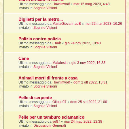
i
i
i
Ultimo messaggio da
Howlinwolf
«
mar 16 mag 2023, 4:48
Inviato in
Sogni e Visioni
t
i
Biglietti per la metro...
Ultimo messaggio da
MariaGiovannadB
«
mer 22 mar 2023, 16:26
Inviato in
Sogni e Visioni
t
I
Polizia contro polizia
t
Ultimo messaggio da
Chaìr
«
gio 24 nov 2022, 10:43
t
Inviato in
Sogni e Visioni
i
Cane
Ultimo messaggio da
Malatesta
«
gio 3 nov 2022, 16:33
l
Inviato in
Sogni e Visioni
l
t
Animali morti di fronte a casa
I
Ultimo messaggio da
Howlinwolf
«
dom 2 ott 2022, 13:31
i
i
Inviato in
Sogni e Visioni
t
Pelle di serpente
,
Ultimo messaggio da
Ofiuco07
«
dom 25 set 2022, 21:00
Inviato in
Sogni e Visioni
i
i
Pelle per un tamburo sciamanico
Ultimo messaggio da
ve87
«
mar 24 mag 2022, 13:38
i
i
Inviato in
Discussioni Generali