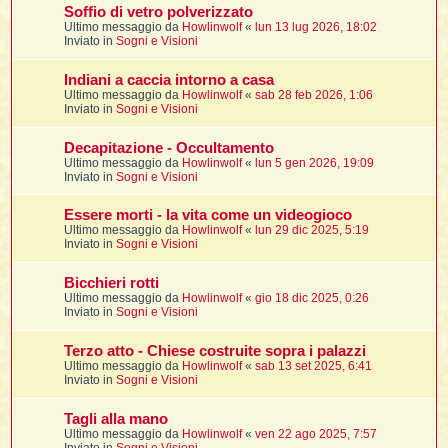
i
l
Soffio di vetro polverizzato
'
i
I
i
i
Ultimo messaggio da
Howlinwolf
«
lun 13 lug 2026, 18:02
i
i
i
Inviato in
Sogni e Visioni
i
f
i
i
i
i
Indiani a caccia intorno a casa
t
I
Ultimo messaggio da
Howlinwolf
«
sab 28 feb 2026, 1:06
l
I
i
Inviato in
Sogni e Visioni
l
i
i
t
l
t
I
i
I
Decapitazione - Occultamento
'
I
l
Ultimo messaggio da
Howlinwolf
«
lun 5 gen 2026, 19:09
t
l
t
f
Inviato in
Sogni e Visioni
i
i
t
I
t
l
t
Essere morti - la vita come un videogioco
t
i
i
i
i
Ultimo messaggio da
Howlinwolf
«
lun 29 dic 2025, 5:19
i
Inviato in
Sogni e Visioni
l
i
l
l
i
I
Bicchieri rotti
'
i
Ultimo messaggio da
Howlinwolf
«
gio 18 dic 2025, 0:26
t
I
i
Inviato in
Sogni e Visioni
i
t
t
l
i
i
I
i
l
i
Terzo atto - Chiese costruite sopra i palazzi
i
t
i
I
t
Ultimo messaggio da
Howlinwolf
«
sab 13 set 2025, 6:41
t
t
i
i
Inviato in
Sogni e Visioni
i
l
t
i
i
l
l
Tagli alla mano
i
i
f
Ultimo messaggio da
Howlinwolf
«
ven 22 ago 2025, 7:57
i
i
i
f