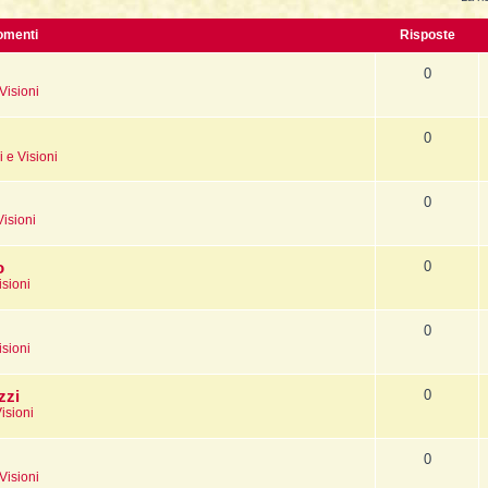
La Fine della Civiltà
Dizionario degli Tséntsak
Lepre
omenti
Risposte
Il Fiume della Vita, i Reni e il muro
Introduzione
Orso
0
Visioni
Articoli Premium
Pagina iniziale
Sogno e Destino - 1° parte
La Lingua degli Spiriti
0
 e Visioni
Sogno e Destino - 2° parte
Introduzione
0
Tecniche di Guarigione
Indice alfabetico
Visioni
Recupero dell'Animale di Potere
Apprendistato Sciamanico Online
0
o
Estrazione delle Intrusioni
Iscrizione
isioni
Cattura delle Intrusioni
Area apprendisti
0
isioni
Depossessione
Area Premium
Guarigione a distanza
Homepage
0
zzi
isioni
Sciamanesimo e Guarigione
Info sui contenuti
Introduzione
Tariffe e Offerte
0
Visioni