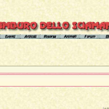
el sito
Calendario eventi
Indice articoli
Indice risorse
I poteri degli animali
Area Premium
Il Cerchio di Tamburo
L'Arútam
Info sull'autore
Gli animali nei sogni e nelle vi
del mirror
Apprendistato Sciamanico
Tséntsak e Spiriti Aiutanti
Contatto
Schede
omepage
Il Flusso di esistenze
Curanderos qualificati
Anaconda
Vicente Júa
Pagamenti
Aquila
Sciamanesimo, Sciamaneria, Sciamanità
Corso Interpretazione Sogni
Boa
Sciamanesimo e Psicologia
Dizionario dei Sogni
Cavallo
Il Cammino delle 24 Stelle
Introduzione
Elefante
La predizione sciamanica
Pagina iniziale
Giaguaro
La ri