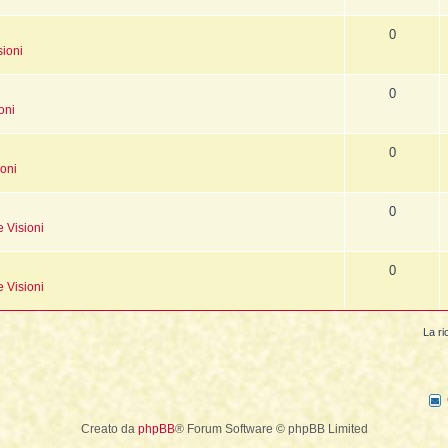
0
sioni
0
oni
0
ioni
0
e Visioni
0
e Visioni
La ri
Creato da
phpBB
® Forum Software © phpBB Limited