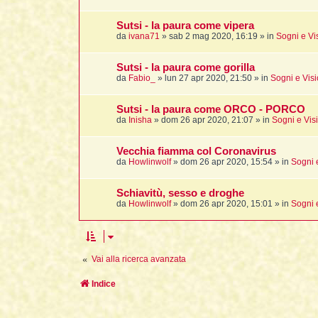
Sutsi - la paura come vipera
da
ivana71
»
sab 2 mag 2020, 16:19
» in
Sogni e Vi
Sutsi - la paura come gorilla
da
Fabio_
»
lun 27 apr 2020, 21:50
» in
Sogni e Visi
Sutsi - la paura come ORCO - PORCO
da
Inisha
»
dom 26 apr 2020, 21:07
» in
Sogni e Vis
Vecchia fiamma col Coronavirus
da
Howlinwolf
»
dom 26 apr 2020, 15:54
» in
Sogni 
Schiavitù, sesso e droghe
da
Howlinwolf
»
dom 26 apr 2020, 15:01
» in
Sogni 
Vai alla ricerca avanzata
Indice