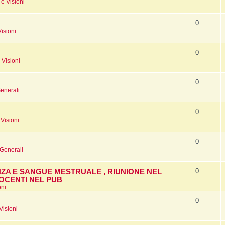
e Visioni
0
isioni
0
 Visioni
0
enerali
0
Visioni
0
 Generali
0
NZA E SANGUE MESTRUALE , RIUNIONE NEL
OCENTI NEL PUB
oni
0
Visioni