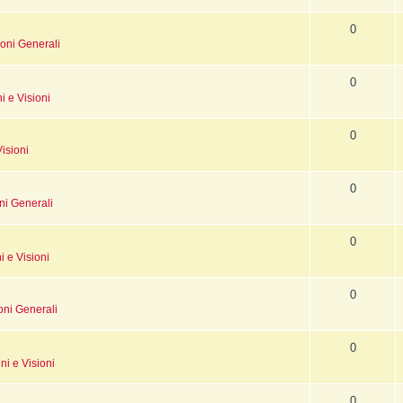
Intrusioni
Iscrizione
0
Possessioni
Lessico Sciamanico
oni Generali
Perdita d'Anima
Introduzione
0
Indice alfabetico
i e Visioni
Pagina iniziale
0
isioni
0
ni Generali
0
i e Visioni
0
oni Generali
0
ni e Visioni
0