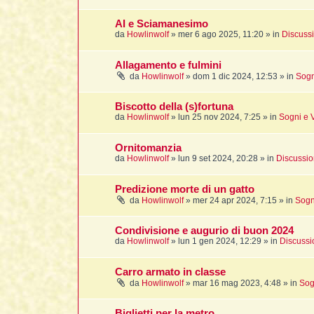
AI e Sciamanesimo
da
Howlinwolf
»
mer 6 ago 2025, 11:20
» in
Discussi
Allagamento e fulmini
da
Howlinwolf
»
dom 1 dic 2024, 12:53
» in
Sogn
Biscotto della (s)fortuna
da
Howlinwolf
»
lun 25 nov 2024, 7:25
» in
Sogni e V
Ornitomanzia
da
Howlinwolf
»
lun 9 set 2024, 20:28
» in
Discussio
Predizione morte di un gatto
da
Howlinwolf
»
mer 24 apr 2024, 7:15
» in
Sogn
Condivisione e augurio di buon 2024
da
Howlinwolf
»
lun 1 gen 2024, 12:29
» in
Discussi
Carro armato in classe
da
Howlinwolf
»
mar 16 mag 2023, 4:48
» in
Sog
Biglietti per la metro...