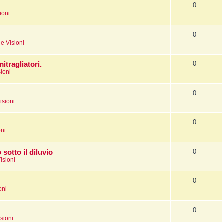
0
ioni
0
e Visioni
0
itragliatori.
sioni
0
isioni
0
oni
0
sotto il diluvio
isioni
0
oni
0
sioni