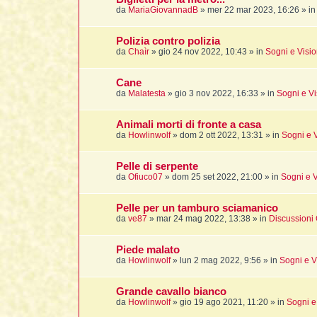
da
MariaGiovannadB
»
mer 22 mar 2023, 16:26
» i
Polizia contro polizia
da
Chaìr
»
gio 24 nov 2022, 10:43
» in
Sogni e Visio
Cane
da
Malatesta
»
gio 3 nov 2022, 16:33
» in
Sogni e Vi
Animali morti di fronte a casa
da
Howlinwolf
»
dom 2 ott 2022, 13:31
» in
Sogni e V
Pelle di serpente
da
Ofiuco07
»
dom 25 set 2022, 21:00
» in
Sogni e V
Pelle per un tamburo sciamanico
da
ve87
»
mar 24 mag 2022, 13:38
» in
Discussioni 
Piede malato
da
Howlinwolf
»
lun 2 mag 2022, 9:56
» in
Sogni e V
Grande cavallo bianco
da
Howlinwolf
»
gio 19 ago 2021, 11:20
» in
Sogni e