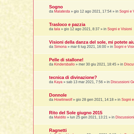
Sogno
da
Malatesta
»
gio 12 ago 2021, 17:54
» in
Sogni e 
Trasloco e pazzia
da
tala
»
gio 12 ago 2021, 8:37
» in
Sogni e Visioni
Visioni della danza del sole, mi potete ai
da
Simona
»
mar 6 lug 2021, 16:00
» in
Sogni e Visi
Pelle di stallone!
da
Kindersballo
»
mer 30 giu 2021, 18:45
» in
Discu
tecnica di divinazione?
da
Kaya
»
sab 13 mar 2021, 7:56
» in
Discussioni G
Donnole
da
Howlinwolf
»
gio 28 gen 2021, 14:18
» in
Sogni e
Rito del Sole giugno 2015
da
Maldito
»
lun 25 gen 2021, 13:21
» in
Discussion
Ragnetti