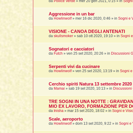
da
Pollice Verde
»
mer 20 gen 2021, 0:15
» in
Sogni 
Aggressione in un bar
da
Howlinwolf
»
mer 16 dic 2020, 0:46
» in
Sogni e V
VISIONE - CANOA DEGLI ANTENATI
da
skullsmoker
»
sab 10 ott 2020, 19:10
» in
Sogni e
Sognatori e cacciatori
da
Futch
»
ven 25 set 2020, 20:26
» in
Discussioni G
Serpenti vivi da cucinare
da
Howlinwolf
»
ven 25 set 2020, 13:19
» in
Sogni e 
Cerchio spiriti Natura 13 settembre 2020
da
Mamai
»
sab 19 set 2020, 10:13
» in
Discussioni
TRE SOGNI IN UNA NOTTE : GRAVIDA
MIO EX LAVORO, FORMAZIONE PER D
da
Inisha
»
mar 15 set 2020, 18:02
» in
Sogni e Visi
Scale, aeroporto
da
Howlinwolf
»
dom 13 set 2020, 9:22
» in
Sogni e 