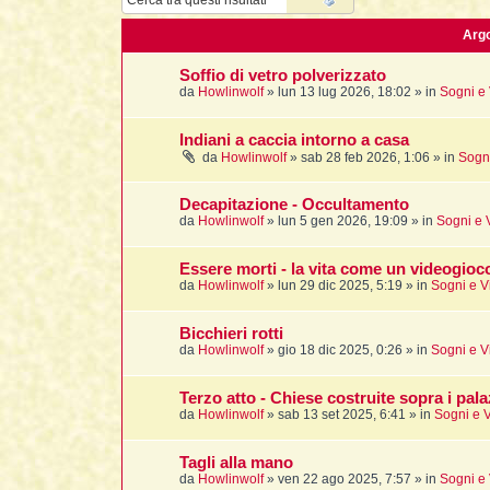
Arg
Soffio di vetro polverizzato
da
Howlinwolf
»
lun 13 lug 2026, 18:02
» in
Sogni e 
Indiani a caccia intorno a casa
da
Howlinwolf
»
sab 28 feb 2026, 1:06
» in
Sogni
Decapitazione - Occultamento
da
Howlinwolf
»
lun 5 gen 2026, 19:09
» in
Sogni e 
Essere morti - la vita come un videogioc
da
Howlinwolf
»
lun 29 dic 2025, 5:19
» in
Sogni e V
Bicchieri rotti
da
Howlinwolf
»
gio 18 dic 2025, 0:26
» in
Sogni e V
Terzo atto - Chiese costruite sopra i pala
da
Howlinwolf
»
sab 13 set 2025, 6:41
» in
Sogni e V
Tagli alla mano
da
Howlinwolf
»
ven 22 ago 2025, 7:57
» in
Sogni e 