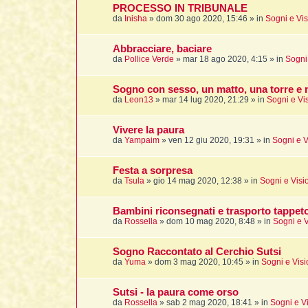
PROCESSO IN TRIBUNALE
da
Inisha
»
dom 30 ago 2020, 15:46
» in
Sogni e Vis
Abbracciare, baciare
da
Pollice Verde
»
mar 18 ago 2020, 4:15
» in
Sogni 
Sogno con sesso, un matto, una torre e m
da
Leon13
»
mar 14 lug 2020, 21:29
» in
Sogni e Vi
Vivere la paura
da
Yampaim
»
ven 12 giu 2020, 19:31
» in
Sogni e V
Festa a sorpresa
da
Tsula
»
gio 14 mag 2020, 12:38
» in
Sogni e Visi
Bambini riconsegnati e trasporto tappeto 
da
Rossella
»
dom 10 mag 2020, 8:48
» in
Sogni e V
Sogno Raccontato al Cerchio Sutsi
da
Yuma
»
dom 3 mag 2020, 10:45
» in
Sogni e Visi
Sutsi - la paura come orso
da
Rossella
»
sab 2 mag 2020, 18:41
» in
Sogni e Vi