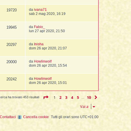
da
ivana71
19720
sab 2 mag 2020, 16:19
da
Fabio_
19945
lun 27 apr 2020, 21:50
da
Inisha
20297
dom 26 apr 2020, 21:07
da
Howlinwolf
20000
dom 26 apr 2020, 15:54
da
Howlinwolf
20242
dom 26 apr 2020, 15:01
Pagina
1
di
10
1
2
3
4
5
10
Prossimo
cerca ha trovato 453 risultati
…
Vai a
Contattaci
Cancella cookie
Tutti gli orari sono
UTC+01:00