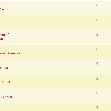
0
Visioni
0
0
utare?
oni
0
ssioni Generali
0
enerali
0
 Visioni
0
i Generali
0