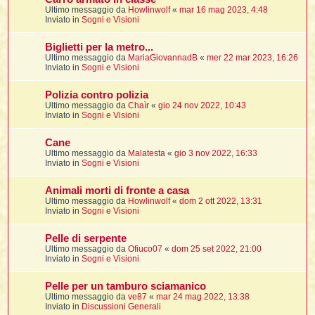
i
i
i
Ultimo messaggio da
Howlinwolf
«
mar 16 mag 2023, 4:48
Inviato in
Sogni e Visioni
t
i
Biglietti per la metro...
Ultimo messaggio da
MariaGiovannadB
«
mer 22 mar 2023, 16:26
Inviato in
Sogni e Visioni
t
I
Polizia contro polizia
t
Ultimo messaggio da
Chaìr
«
gio 24 nov 2022, 10:43
t
Inviato in
Sogni e Visioni
i
Cane
Ultimo messaggio da
Malatesta
«
gio 3 nov 2022, 16:33
l
Inviato in
Sogni e Visioni
l
t
Animali morti di fronte a casa
I
Ultimo messaggio da
Howlinwolf
«
dom 2 ott 2022, 13:31
i
i
Inviato in
Sogni e Visioni
t
Pelle di serpente
,
Ultimo messaggio da
Ofiuco07
«
dom 25 set 2022, 21:00
Inviato in
Sogni e Visioni
i
i
Pelle per un tamburo sciamanico
Ultimo messaggio da
ve87
«
mar 24 mag 2022, 13:38
i
i
Inviato in
Discussioni Generali