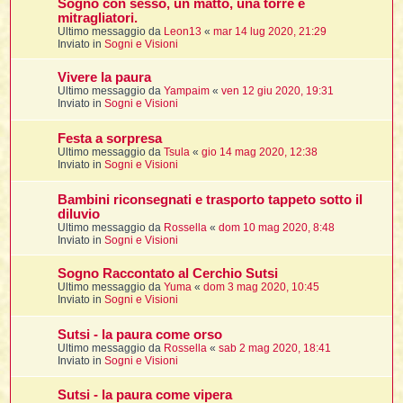
Sogno con sesso, un matto, una torre e
mitragliatori.
Ultimo messaggio da
Leon13
«
mar 14 lug 2020, 21:29
Inviato in
Sogni e Visioni
Vivere la paura
Ultimo messaggio da
Yampaim
«
ven 12 giu 2020, 19:31
i
Inviato in
Sogni e Visioni
Festa a sorpresa
Ultimo messaggio da
Tsula
«
gio 14 mag 2020, 12:38
Inviato in
Sogni e Visioni
l
l
Bambini riconsegnati e trasporto tappeto sotto il
diluvio
i
Ultimo messaggio da
Rossella
«
dom 10 mag 2020, 8:48
Inviato in
Sogni e Visioni
i
l
Sogno Raccontato al Cerchio Sutsi
t
Ultimo messaggio da
Yuma
«
dom 3 mag 2020, 10:45
Inviato in
Sogni e Visioni
I
Sutsi - la paura come orso
l
Ultimo messaggio da
Rossella
«
sab 2 mag 2020, 18:41
Inviato in
Sogni e Visioni
i
Sutsi - la paura come vipera