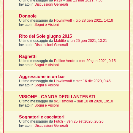
Ultimo messaggio da
Kaya
«
sab 13 mar 2021, 7:56
t
Inviato in
Discussioni Generali
Donnole
Ultimo messaggio da
Howlinwolf
«
gio 28 gen 2021, 14:18
i
Inviato in
Sogni e Visioni
l
Rito del Sole giugno 2015
Ultimo messaggio da
Maldito
«
lun 25 gen 2021, 13:21
Inviato in
Discussioni Generali
i
Ragnetti
Ultimo messaggio da
Pollice Verde
«
mer 20 gen 2021, 0:15
I
Inviato in
Sogni e Visioni
l
Aggressione in un bar
Ultimo messaggio da
Howlinwolf
«
mer 16 dic 2020, 0:46
Inviato in
Sogni e Visioni
i
VISIONE - CANOA DEGLI ANTENATI
Ultimo messaggio da
skullsmoker
«
sab 10 ott 2020, 19:10
Inviato in
Sogni e Visioni
Sognatori e cacciatori
l
Ultimo messaggio da
Futch
«
ven 25 set 2020, 20:26
l
Inviato in
Discussioni Generali