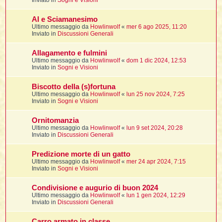
Inviato in
Sogni e Visioni
t
i
l
i
i
f
f
t
l
AI e Sciamanesimo
i
t
f
t
t
l
Ultimo messaggio da
Howlinwolf
«
mer 6 ago 2025, 11:20
l
i
i
Inviato in
Discussioni Generali
i
t
i
i
t
I
i
i
i
Allagamento e fulmini
f
i
l
Ultimo messaggio da
Howlinwolf
«
dom 1 dic 2024, 12:53
f
i
l
Inviato in
Sogni e Visioni
l
t
t
i
Biscotto della (s)fortuna
i
l
i
Ultimo messaggio da
Howlinwolf
«
lun 25 nov 2024, 7:25
i
i
Inviato in
Sogni e Visioni
i
f
t
I
i
t
i
i
Ornitomanzia
i
i
i
Ultimo messaggio da
Howlinwolf
«
lun 9 set 2024, 20:28
Inviato in
Discussioni Generali
t
i
i
i
i
Predizione morte di un gatto
l
i
l
t
Ultimo messaggio da
Howlinwolf
«
mer 24 apr 2024, 7:15
l
Inviato in
Sogni e Visioni
i
I
t
Condivisione e augurio di buon 2024
t
Ultimo messaggio da
Howlinwolf
«
lun 1 gen 2024, 12:29
Inviato in
Discussioni Generali
'
i
t
Carro armato in classe