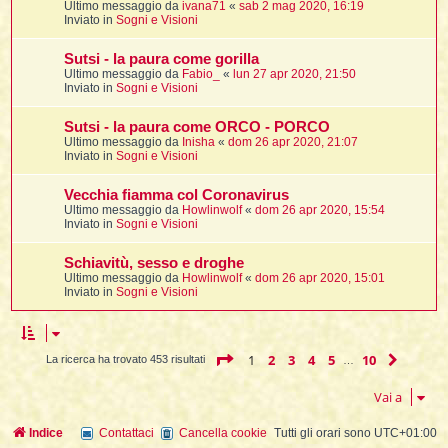
Ultimo messaggio da
ivana71
«
sab 2 mag 2020, 16:19
Inviato in
Sogni e Visioni
Sutsi - la paura come gorilla
l
Ultimo messaggio da
Fabio_
«
lun 27 apr 2020, 21:50
l
Inviato in
Sogni e Visioni
i
Sutsi - la paura come ORCO - PORCO
t
Ultimo messaggio da
Inisha
«
dom 26 apr 2020, 21:07
Inviato in
Sogni e Visioni
,
i
Vecchia fiamma col Coronavirus
Ultimo messaggio da
Howlinwolf
«
dom 26 apr 2020, 15:54
Inviato in
Sogni e Visioni
i
Schiavitù, sesso e droghe
Ultimo messaggio da
Howlinwolf
«
dom 26 apr 2020, 15:01
i
Inviato in
Sogni e Visioni
l
Pagina
1
di
10
1
2
3
4
5
10
Pross
La ricerca ha trovato 453 risultati
…
Vai a
Indice
Contattaci
Cancella cookie
Tutti gli orari sono
UTC+01:00