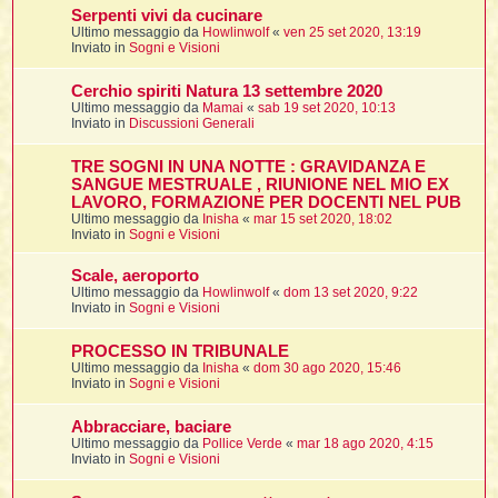
Serpenti vivi da cucinare
Ultimo messaggio da
Howlinwolf
«
ven 25 set 2020, 13:19
t
Inviato in
Sogni e Visioni
l
Cerchio spiriti Natura 13 settembre 2020
l
Ultimo messaggio da
Mamai
«
sab 19 set 2020, 10:13
Inviato in
Discussioni Generali
TRE SOGNI IN UNA NOTTE : GRAVIDANZA E
SANGUE MESTRUALE , RIUNIONE NEL MIO EX
LAVORO, FORMAZIONE PER DOCENTI NEL PUB
Ultimo messaggio da
Inisha
«
mar 15 set 2020, 18:02
Inviato in
Sogni e Visioni
i
Scale, aeroporto
Ultimo messaggio da
Howlinwolf
«
dom 13 set 2020, 9:22
i
Inviato in
Sogni e Visioni
PROCESSO IN TRIBUNALE
Ultimo messaggio da
Inisha
«
dom 30 ago 2020, 15:46
Inviato in
Sogni e Visioni
i
Abbracciare, baciare
Ultimo messaggio da
Pollice Verde
«
mar 18 ago 2020, 4:15
Inviato in
Sogni e Visioni
i