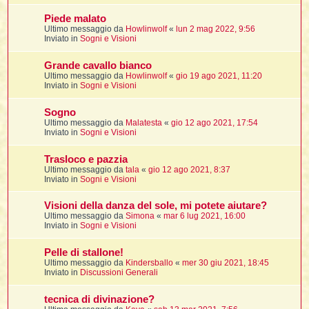
Piede malato
Ultimo messaggio da
Howlinwolf
«
lun 2 mag 2022, 9:56
i
Inviato in
Sogni e Visioni
,
Grande cavallo bianco
Ultimo messaggio da
Howlinwolf
«
gio 19 ago 2021, 11:20
Inviato in
Sogni e Visioni
i
i
Sogno
Ultimo messaggio da
Malatesta
«
gio 12 ago 2021, 17:54
Inviato in
Sogni e Visioni
i
Trasloco e pazzia
t
Ultimo messaggio da
tala
«
gio 12 ago 2021, 8:37
Inviato in
Sogni e Visioni
Visioni della danza del sole, mi potete aiutare?
i
i
Ultimo messaggio da
Simona
«
mar 6 lug 2021, 16:00
Inviato in
Sogni e Visioni
i
Pelle di stallone!
Ultimo messaggio da
Kindersballo
«
mer 30 giu 2021, 18:45
Inviato in
Discussioni Generali
i
i
tecnica di divinazione?