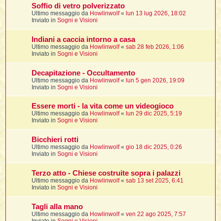
i
l
Soffio di vetro polverizzato
'
i
I
i
i
Ultimo messaggio da
Howlinwolf
«
lun 13 lug 2026, 18:02
i
i
i
Inviato in
Sogni e Visioni
i
f
i
i
i
i
Indiani a caccia intorno a casa
t
I
Ultimo messaggio da
Howlinwolf
«
sab 28 feb 2026, 1:06
l
I
i
Inviato in
Sogni e Visioni
l
i
i
t
l
t
I
i
I
Decapitazione - Occultamento
'
I
l
Ultimo messaggio da
Howlinwolf
«
lun 5 gen 2026, 19:09
t
l
t
f
Inviato in
Sogni e Visioni
i
i
t
I
t
l
t
Essere morti - la vita come un videogioco
t
i
i
i
i
Ultimo messaggio da
Howlinwolf
«
lun 29 dic 2025, 5:19
i
Inviato in
Sogni e Visioni
l
i
l
l
i
I
Bicchieri rotti
'
i
Ultimo messaggio da
Howlinwolf
«
gio 18 dic 2025, 0:26
t
I
i
Inviato in
Sogni e Visioni
i
t
t
l
i
i
I
i
l
i
Terzo atto - Chiese costruite sopra i palazzi
i
t
i
I
t
Ultimo messaggio da
Howlinwolf
«
sab 13 set 2025, 6:41
t
t
i
i
Inviato in
Sogni e Visioni
i
l
t
i
i
l
l
Tagli alla mano
i
i
f
Ultimo messaggio da
Howlinwolf
«
ven 22 ago 2025, 7:57
i
i
i
f