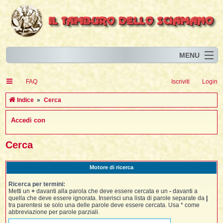
MENU
Home
I
FAQ
Iscriviti
Login
Eventi
I
I
l
l
Indice
Cerca
l
Articoli
i
I
i
I
Accedi con
Risorse
i
I
t
i
i
i
i
I
i
i
i
i
Animali
i
i
I
t
Cerca
i
i
i
I
i
i
i
l
i
l
l
i
Forum
i
t
i
i
i
i
Motore di ricerca
i
i
Blog
i
t
t
i
i
i
i
i
Ricerca per termini:
i
i
i
i
i
t
Metti un
+
davanti alla parola che deve essere cercata e un
-
davanti a
i
quella che deve essere ignorata. Inserisci una lista di parole separate da
|
i
l
i
tra parentesi se solo una delle parole deve essere cercata. Usa * come
i
i
i
l
abbreviazione per parole parziali.
i
i
l
i