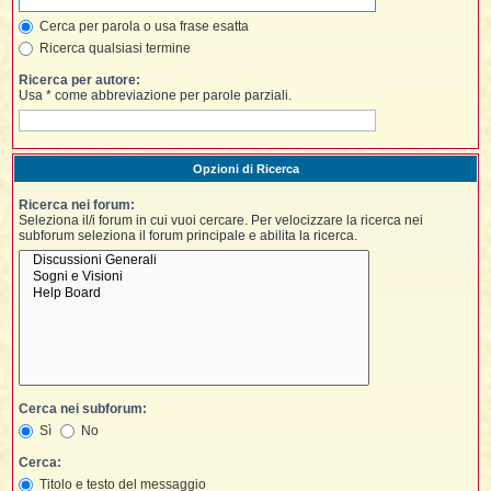
i
l
'
i
I
i
Cerca per parola o usa frase esatta
i
i
i
i
Ricerca qualsiasi termine
i
f
i
i
i
i
Ricerca per autore:
t
Usa * come abbreviazione per parole parziali.
I
l
I
i
l
i
i
t
l
t
I
i
I
'
I
l
Opzioni di Ricerca
t
l
t
f
i
i
t
I
Ricerca nei forum:
t
l
Seleziona il/i forum in cui vuoi cercare. Per velocizzare la ricerca nei
t
t
subforum seleziona il forum principale e abilita la ricerca.
i
i
i
i
i
l
i
l
l
i
I
'
i
t
I
i
i
t
t
l
i
i
I
i
l
i
i
t
i
I
t
t
Cerca nei subforum:
t
i
i
i
l
t
i
Sì
No
i
l
l
i
i
Cerca:
f
i
i
i
Titolo e testo del messaggio
f