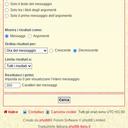
t
i
l
i
Solo il testo del messaggio
i
f
f
Solo tra i titoli degli argomenti
t
l
i
t
f
t
t
l
l
Solo il primo messaggio dell’argomento
i
i
i
t
i
i
t
I
i
i
i
Mostra i risultati come:
f
i
l
f
Messaggi
Argomenti
i
l
l
t
Ordina risultati per:
t
i
Crescente
Decrescente
i
l
i
i
i
Limita risultati a:
i
f
t
I
i
t
i
i
i
i
i
Restituisci i primi:
Imposta su 0 per visualizzare l’intero messaggio.
t
i
i
i
i
Caratteri dei messaggi
l
i
l
t
l
i
I
t
t
Indice
Contattaci
Cancella cookie
Tutti gli orari sono
UTC+01:00
'
Creato da
phpBB
® Forum Software © phpBB Limited
i
t
Traduzione Italiana
phpBB-Italia.it