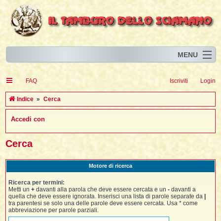
MENU
Home
I
FAQ
Iscriviti
Login
Eventi
I
I
l
l
Indice
Cerca
l
Articoli
i
I
i
I
Accedi con
Risorse
i
I
t
i
i
i
i
I
i
i
i
i
Animali
i
i
I
t
Cerca
i
i
i
I
i
i
i
l
i
l
l
i
Forum
i
t
i
i
i
i
Motore di ricerca
i
i
Blog
i
t
t
i
i
i
i
i
Ricerca per termini:
i
i
i
i
i
t
Metti un
+
davanti alla parola che deve essere cercata e un
-
davanti a
i
quella che deve essere ignorata. Inserisci una lista di parole separate da
|
i
l
i
tra parentesi se solo una delle parole deve essere cercata. Usa * come
i
i
i
l
abbreviazione per parole parziali.
i
i
l
i