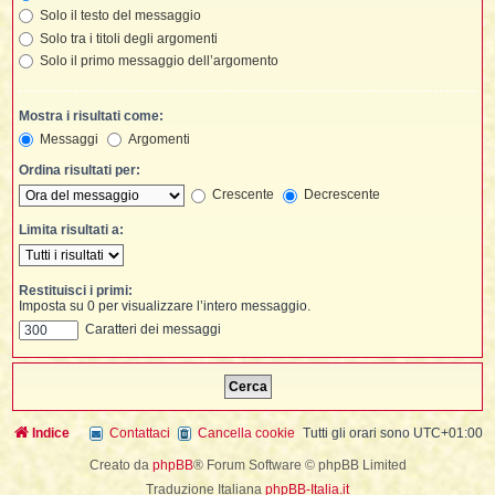
t
i
l
i
Solo il testo del messaggio
i
f
f
Solo tra i titoli degli argomenti
t
l
i
t
f
t
t
l
l
Solo il primo messaggio dell’argomento
i
i
i
t
i
i
t
I
i
i
i
Mostra i risultati come:
f
i
l
f
Messaggi
Argomenti
i
l
l
t
Ordina risultati per:
t
i
Crescente
Decrescente
i
l
i
i
i
Limita risultati a:
i
f
t
I
i
t
i
i
i
i
i
Restituisci i primi:
Imposta su 0 per visualizzare l’intero messaggio.
t
i
i
i
i
Caratteri dei messaggi
l
i
l
t
l
i
I
t
t
Indice
Contattaci
Cancella cookie
Tutti gli orari sono
UTC+01:00
'
Creato da
phpBB
® Forum Software © phpBB Limited
i
t
Traduzione Italiana
phpBB-Italia.it