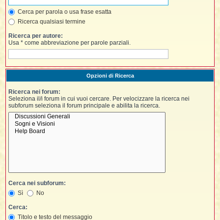
i
l
'
i
I
i
Cerca per parola o usa frase esatta
i
i
i
i
Ricerca qualsiasi termine
i
f
i
i
i
i
Ricerca per autore:
t
Usa * come abbreviazione per parole parziali.
I
l
I
i
l
i
i
t
l
t
I
i
I
'
I
l
Opzioni di Ricerca
t
l
t
f
i
i
t
I
Ricerca nei forum:
t
l
Seleziona il/i forum in cui vuoi cercare. Per velocizzare la ricerca nei
t
t
subforum seleziona il forum principale e abilita la ricerca.
i
i
i
i
i
l
i
l
l
i
I
'
i
t
I
i
i
t
t
l
i
i
I
i
l
i
i
t
i
I
t
t
Cerca nei subforum:
t
i
i
i
l
t
i
Sì
No
i
l
l
i
i
Cerca:
f
i
i
i
Titolo e testo del messaggio
f