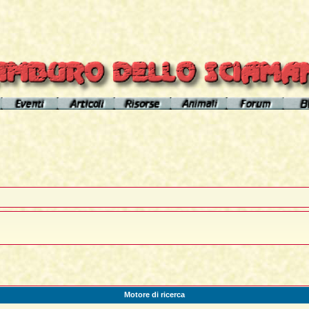
el sito
Calendario eventi
Indice articoli
Indice risorse
I poteri degli animali
Area Premium
Il Cerchio di Tamburo
L'Arútam
Info sull'autore
Gli animali nei sogni e nelle vi
del mirror
Apprendistato Sciamanico
Tséntsak e Spiriti Aiutanti
Contatto
Schede
omepage
Il Flusso di esistenze
Curanderos qualificati
Anaconda
Vicente Júa
Pagamenti
Aquila
Sciamanesimo, Sciamaneria, Sciamanità
Corso Interpretazione Sogni
Boa
Sciamanesimo e Psicologia
Dizionario dei Sogni
Cavallo
Il Cammino delle 24 Stelle
Introduzione
Elefante
Motore di ricerca
La predizione sciamanica
Pagina iniziale
Giaguaro