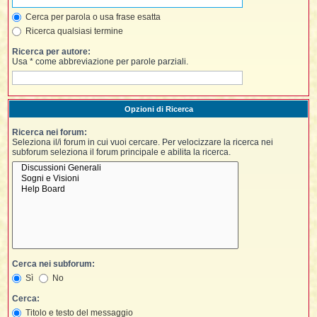
i
l
'
i
I
i
Cerca per parola o usa frase esatta
i
i
i
i
Ricerca qualsiasi termine
i
f
i
i
i
i
Ricerca per autore:
t
Usa * come abbreviazione per parole parziali.
I
l
I
i
l
i
i
t
l
t
I
i
I
'
I
l
Opzioni di Ricerca
t
l
t
f
i
i
t
I
Ricerca nei forum:
t
l
Seleziona il/i forum in cui vuoi cercare. Per velocizzare la ricerca nei
t
t
subforum seleziona il forum principale e abilita la ricerca.
i
i
i
i
i
l
i
l
l
i
I
'
i
t
I
i
i
t
t
l
i
i
I
i
l
i
i
t
i
I
t
t
Cerca nei subforum:
t
i
i
i
l
t
i
Sì
No
i
l
l
i
i
Cerca:
f
i
i
i
Titolo e testo del messaggio
f