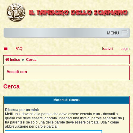
MENU
Home
I
FAQ
Iscriviti
Login
Eventi
I
I
l
l
Indice
Cerca
l
Articoli
i
I
i
I
Accedi con
Risorse
i
I
t
i
i
i
i
I
i
i
i
i
Animali
i
i
I
t
Cerca
i
i
i
I
i
i
i
l
i
l
l
i
Forum
i
t
i
i
i
i
Motore di ricerca
i
i
Blog
i
t
t
i
i
i
i
i
Ricerca per termini:
i
i
i
i
i
t
Metti un
+
davanti alla parola che deve essere cercata e un
-
davanti a
i
quella che deve essere ignorata. Inserisci una lista di parole separate da
|
i
l
i
tra parentesi se solo una delle parole deve essere cercata. Usa * come
i
i
i
l
abbreviazione per parole parziali.
i
i
l
i