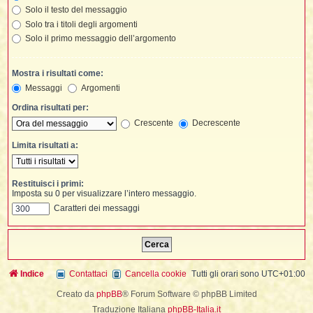
t
i
l
i
Solo il testo del messaggio
i
f
f
Solo tra i titoli degli argomenti
t
l
i
t
f
t
t
l
l
Solo il primo messaggio dell’argomento
i
i
i
t
i
i
t
I
i
i
i
Mostra i risultati come:
f
i
l
f
Messaggi
Argomenti
i
l
l
t
Ordina risultati per:
t
i
Crescente
Decrescente
i
l
i
i
i
Limita risultati a:
i
f
t
I
i
t
i
i
i
i
i
Restituisci i primi:
Imposta su 0 per visualizzare l’intero messaggio.
t
i
i
i
i
Caratteri dei messaggi
l
i
l
t
l
i
I
t
t
Indice
Contattaci
Cancella cookie
Tutti gli orari sono
UTC+01:00
'
Creato da
phpBB
® Forum Software © phpBB Limited
i
t
Traduzione Italiana
phpBB-Italia.it