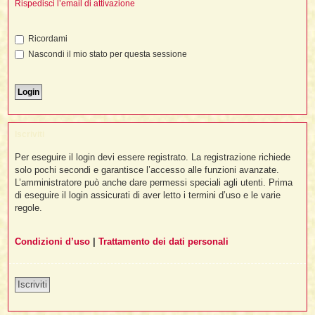
i
Rispedisci l’email di attivazione
l
'
i
I
i
i
i
i
i
i
f
i
Ricordami
i
i
i
Nascondi il mio stato per questa sessione
t
I
l
I
i
l
i
i
t
l
t
I
i
I
'
I
l
t
l
t
f
i
i
t
I
Iscriviti
t
l
t
t
i
i
Per eseguire il login devi essere registrato. La registrazione richiede
i
i
i
solo pochi secondi e garantisce l’accesso alle funzioni avanzate.
L’amministratore può anche dare permessi speciali agli utenti. Prima
l
i
di eseguire il login assicurati di aver letto i termini d’uso e le varie
l
l
i
I
'
i
regole.
t
I
i
i
t
t
l
i
i
Condizioni d’uso
|
Trattamento dei dati personali
I
i
l
i
i
t
i
I
t
t
t
i
i
i
l
t
i
Iscriviti
i
l
l
i
i
f
i
i
i
f