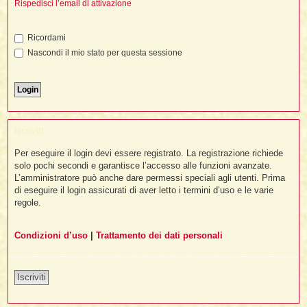
i
Rispedisci l’email di attivazione
l
'
i
I
i
i
i
i
i
i
f
i
Ricordami
i
i
i
Nascondi il mio stato per questa sessione
t
I
l
I
i
l
i
i
t
l
t
I
i
I
'
I
l
t
l
t
f
i
i
t
I
Iscriviti
t
l
t
t
i
i
Per eseguire il login devi essere registrato. La registrazione richiede
i
i
i
solo pochi secondi e garantisce l’accesso alle funzioni avanzate.
L’amministratore può anche dare permessi speciali agli utenti. Prima
l
i
di eseguire il login assicurati di aver letto i termini d’uso e le varie
l
l
i
I
'
i
regole.
t
I
i
i
t
t
l
i
i
Condizioni d’uso
|
Trattamento dei dati personali
I
i
l
i
i
t
i
I
t
t
t
i
i
i
l
t
i
Iscriviti
i
l
l
i
i
f
i
i
i
f