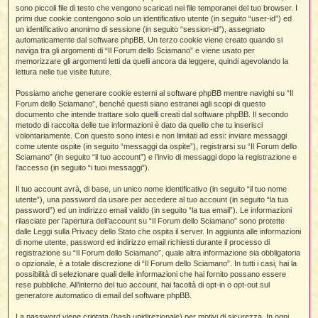
i
l
sono piccoli file di testo che vengono scaricati nei file temporanei del tuo browser. I
'
i
I
i
i
primi due cookie contengono solo un identificativo utente (in seguito “user-id”) ed
i
i
i
un identificativo anonimo di sessione (in seguito “session-id”), assegnato
i
f
i
automaticamente dal software phpBB. Un terzo cookie viene creato quando si
i
i
i
naviga tra gli argomenti di “Il Forum dello Sciamano” e viene usato per
t
memorizzare gli argomenti letti da quelli ancora da leggere, quindi agevolando la
I
l
lettura nelle tue visite future.
I
i
l
i
i
t
Possiamo anche generare cookie esterni al software phpBB mentre navighi su “Il
l
t
I
i
I
Forum dello Sciamano”, benché questi siano estranei agli scopi di questo
'
I
l
documento che intende trattare solo quelli creati dal software phpBB. Il secondo
t
l
t
f
metodo di raccolta delle tue informazioni è dato da quello che tu inserisci
i
i
t
I
volontariamente. Con questo sono intesi e non limitati ad essi: inviare messaggi
t
l
come utente ospite (in seguito “messaggi da ospite”), registrarsi su “Il Forum dello
t
t
i
i
Sciamano” (in seguito “il tuo account”) e l’invio di messaggi dopo la registrazione e
i
i
i
l’accesso (in seguito “i tuoi messaggi”).
l
i
Il tuo account avrà, di base, un unico nome identificativo (in seguito “il tuo nome
l
l
i
I
utente”), una password da usare per accedere al tuo account (in seguito “la tua
'
i
password”) ed un indirizzo email valido (in seguito “la tua email”). Le informazioni
t
I
i
rilasciate per l’apertura dell’account su “Il Forum dello Sciamano” sono protette
i
t
t
dalle Leggi sulla Privacy dello Stato che ospita il server. In aggiunta alle informazioni
l
di nome utente, password ed indirizzo email richiesti durante il processo di
i
i
I
i
l
i
registrazione su “Il Forum dello Sciamano”, quale altra informazione sia obbligatoria
i
t
i
I
t
o opzionale, è a totale discrezione di “Il Forum dello Sciamano”. In tutti i casi, hai la
t
t
i
i
possibilità di selezionare quali delle informazioni che hai fornito possano essere
i
l
t
i
rese pubbliche. All’interno del tuo account, hai facoltà di opt-in o opt-out sul
i
l
l
generatore automatico di email del software phpBB.
i
i
f
i
i
i
f
La password viene criptata (hash unidirezionale) per motivi di sicurezza. In ogni