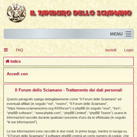
MENU
Home
I
FAQ
Iscriviti
Login
Eventi
I
I
l
l
C
Indice
l
Articoli
i
I
i
I
e
Accedi con
Risorse
i
I
t
i
r
i
i
i
I
i
i
i
i
Animali
i
i
I
t
c
i
i
i
I
i
i
Il Forum dello Sciamano - Trattamento dei dati personali
i
l
i
l
l
i
a
Forum
i
t
i
i
i
Questo paragrafo spiega dettagliatamente come “Il Forum dello Sciamano” ed
i
i
i
eventuali affiliati (in seguito “noi”, “nostro”, “Il Forum dello Sciamano”,
Blog
i
t
t
“https://www.sciamanesimo.org:443/forum”) e phpBB (in seguito “essi”, “loro”,
i
i
i
i
i
“phpBB software”, “www.phpbb.com”, “phpBB Limited”, “phpBB Teams”) usano le
i
i
i
i
i
t
informazioni raccolte durante qualsiasi sessione d’uso da te effettuata (in seguito
i
“le tue informazioni”).
i
l
i
i
i
i
l
Le tue informazioni sono raccolte in due modi. In primo luogo, mentre si naviga su
i
i
l
i
“Il Forum dello Sciamano” il software phpBB creerà un certo numero di cookie, che