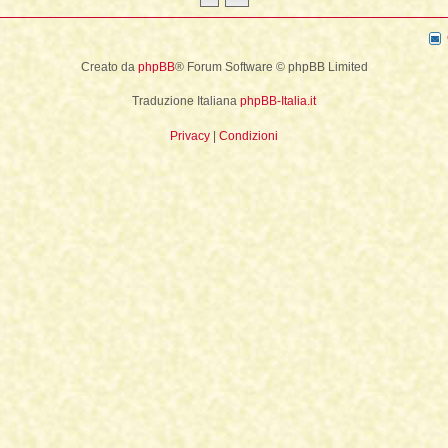
La Fine della Civiltà
Dizionario degli Tséntsak
Lepre
Il Fiume della Vita, i Reni e il muro
Introduzione
Orso
Creato da
phpBB
® Forum Software © phpBB Limited
Articoli Premium
Pagina iniziale
Traduzione Italiana
phpBB-Italia.it
Sogno e Destino - 1° parte
La Lingua degli Spiriti
Privacy
|
Condizioni
Sogno e Destino - 2° parte
Introduzione
Tecniche di Guarigione
Indice alfabetico
Recupero dell'Animale di Potere
Apprendistato Sciamanico Online
Estrazione delle Intrusioni
Iscrizione
Cattura delle Intrusioni
Area apprendisti
Depossessione
Area Premium
Guarigione a distanza
Homepage
Sciamanesimo e Guarigione
Info sui contenuti
Introduzione
Tariffe e Offerte