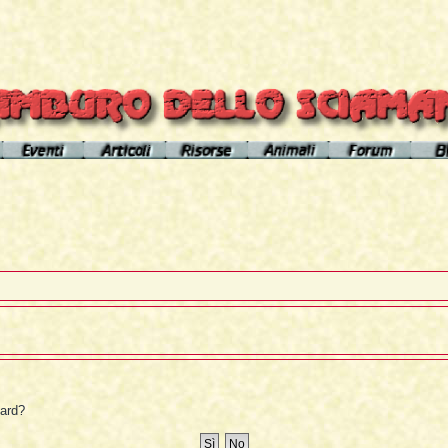
el sito
Calendario eventi
Indice articoli
Indice risorse
I poteri degli animali
Area Premium
Il Cerchio di Tamburo
L'Arútam
Info sull'autore
Gli animali nei sogni e nelle vi
del mirror
Apprendistato Sciamanico
Tséntsak e Spiriti Aiutanti
Contatto
Schede
omepage
Il Flusso di esistenze
Curanderos qualificati
Anaconda
Vicente Júa
Pagamenti
Aquila
Sciamanesimo, Sciamaneria, Sciamanità
Corso Interpretazione Sogni
Boa
Sciamanesimo e Psicologia
Dizionario dei Sogni
Cavallo
Il Cammino delle 24 Stelle
Introduzione
Elefante
oard?
La predizione sciamanica
Pagina iniziale
Giaguaro