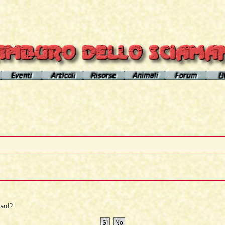
el sito
Calendario eventi
Indice articoli
Indice risorse
I poteri degli animali
Area Premium
Il Cerchio di Tamburo
L'Arútam
Info sull'autore
Gli animali nei sogni e nelle vi
del mirror
Apprendistato Sciamanico
Tséntsak e Spiriti Aiutanti
Contatto
Schede
omepage
Il Flusso di esistenze
Curanderos qualificati
Anaconda
Vicente Júa
Pagamenti
Aquila
Sciamanesimo, Sciamaneria, Sciamanità
Corso Interpretazione Sogni
Boa
Sciamanesimo e Psicologia
Dizionario dei Sogni
Cavallo
Il Cammino delle 24 Stelle
Introduzione
Elefante
oard?
La predizione sciamanica
Pagina iniziale
Giaguaro