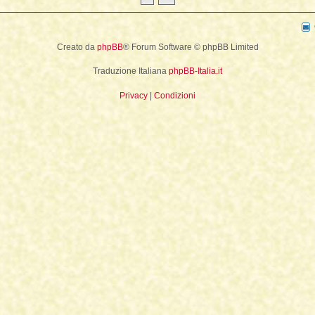
La Fine della Civiltà
Dizionario degli Tséntsak
Lepre
Il Fiume della Vita, i Reni e il muro
Introduzione
Orso
Creato da
phpBB
® Forum Software © phpBB Limited
Articoli Premium
Pagina iniziale
Traduzione Italiana
phpBB-Italia.it
Sogno e Destino - 1° parte
La Lingua degli Spiriti
Privacy
|
Condizioni
Sogno e Destino - 2° parte
Introduzione
Tecniche di Guarigione
Indice alfabetico
Recupero dell'Animale di Potere
Apprendistato Sciamanico Online
Estrazione delle Intrusioni
Iscrizione
Cattura delle Intrusioni
Area apprendisti
Depossessione
Area Premium
Guarigione a distanza
Homepage
Sciamanesimo e Guarigione
Info sui contenuti
Introduzione
Tariffe e Offerte