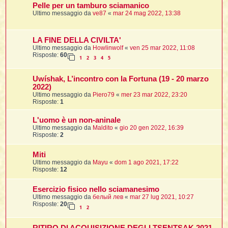
Pelle per un tamburo sciamanico
Ultimo messaggio da
ve87
«
mar 24 mag 2022, 13:38
LA FINE DELLA CIVILTA'
Ultimo messaggio da
Howlinwolf
«
ven 25 mar 2022, 11:08
i
Risposte:
60
1
2
3
4
5
Uwíshak, L’incontro con la Fortuna (19 - 20 marzo
2022)
Ultimo messaggio da
Piero79
«
mer 23 mar 2022, 23:20
l
Risposte:
1
l
L'uomo è un non-aninale
Ultimo messaggio da
Maldito
«
gio 20 gen 2022, 16:39
i
Risposte:
2
i
l
Miti
t
Ultimo messaggio da
Mayu
«
dom 1 ago 2021, 17:22
Risposte:
12
I
Esercizio fisico nello sciamanesimo
l
Ultimo messaggio da
белый лев
«
mar 27 lug 2021, 10:27
Risposte:
20
1
2
i