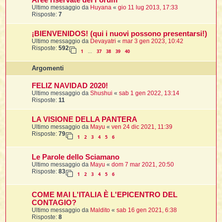
Aree riservate del Forum
t
i
l
i
Ultimo messaggio da
Huyana
«
gio 11 lug 2013, 17:33
i
f
f
Risposte:
7
t
l
i
t
f
t
t
l
l
i
i
¡BIENVENIDOS! (qui i nuovi possono presentarsi!)
i
t
i
Ultimo messaggio da
Devayatri
«
mar 3 gen 2023, 10:42
i
t
Risposte:
592
I
i
i
1
37
38
39
40
i
…
f
i
l
f
i
l
Argomenti
l
t
t
FELIZ NAVIDAD 2020!
i
i
l
i
Ultimo messaggio da
Shushui
«
sab 1 gen 2022, 13:14
i
i
Risposte:
11
i
f
t
I
i
t
i
i
LA VISIONE DELLA PANTERA
i
i
i
Ultimo messaggio da
Mayu
«
ven 24 dic 2021, 11:39
Risposte:
79
1
2
3
4
5
6
t
i
i
i
i
l
Le Parole dello Sciamano
i
l
t
l
Ultimo messaggio da
Mayu
«
dom 7 mar 2021, 20:50
i
Risposte:
83
1
2
3
4
5
6
I
t
t
COME MAI L'ITALIA È L'EPICENTRO DEL
CONTAGIO?
'
Ultimo messaggio da
Maldito
«
sab 16 gen 2021, 6:38
Risposte:
8
i
t