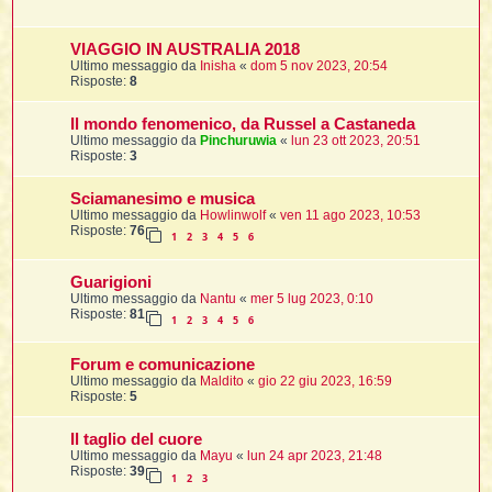
t
VIAGGIO IN AUSTRALIA 2018
Ultimo messaggio da
Inisha
«
dom 5 nov 2023, 20:54
i
Risposte:
8
Il mondo fenomenico, da Russel a Castaneda
l
Ultimo messaggio da
Pinchuruwia
«
lun 23 ott 2023, 20:51
Risposte:
3
i
Sciamanesimo e musica
Ultimo messaggio da
Howlinwolf
«
ven 11 ago 2023, 10:53
Risposte:
76
1
2
3
4
5
6
I
l
Guarigioni
Ultimo messaggio da
Nantu
«
mer 5 lug 2023, 0:10
Risposte:
81
1
2
3
4
5
6
i
Forum e comunicazione
Ultimo messaggio da
Maldito
«
gio 22 giu 2023, 16:59
Risposte:
5
l
Il taglio del cuore
l
Ultimo messaggio da
Mayu
«
lun 24 apr 2023, 21:48
Risposte:
39
1
2
3