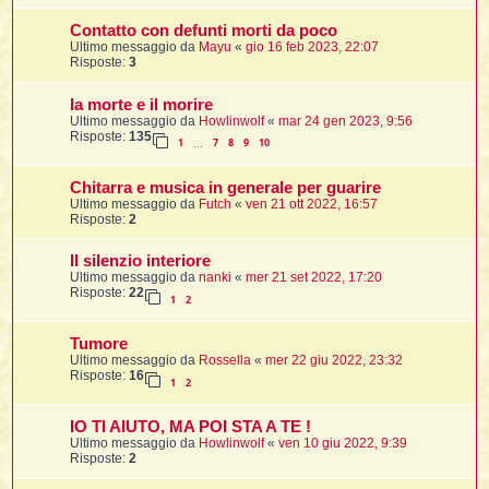
Contatto con defunti morti da poco
t
Ultimo messaggio da
Mayu
«
gio 16 feb 2023, 22:07
Risposte:
3
l
l
la morte e il morire
Ultimo messaggio da
Howlinwolf
«
mar 24 gen 2023, 9:56
Risposte:
135
1
7
8
9
10
…
Chitarra e musica in generale per guarire
Ultimo messaggio da
Futch
«
ven 21 ott 2022, 16:57
Risposte:
2
i
ll silenzio interiore
Ultimo messaggio da
nanki
«
mer 21 set 2022, 17:20
i
Risposte:
22
1
2
Tumore
Ultimo messaggio da
Rossella
«
mer 22 giu 2022, 23:32
Risposte:
16
1
2
i
IO TI AIUTO, MA POI STA A TE !
Ultimo messaggio da
Howlinwolf
«
ven 10 giu 2022, 9:39
Risposte:
2
i