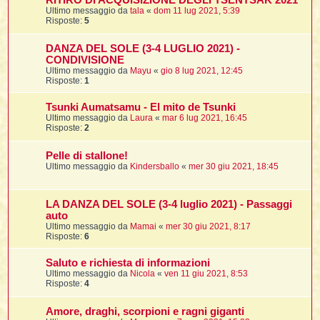
RITIRO DI ACQUISIZIONE DEGLI TSENTSAK 2021
Ultimo messaggio da
tala
«
dom 11 lug 2021, 5:39
Risposte:
5
l
DANZA DEL SOLE (3-4 LUGLIO 2021) -
l
CONDIVISIONE
Ultimo messaggio da
Mayu
«
gio 8 lug 2021, 12:45
Risposte:
1
i
t
Tsunki Aumatsamu - El mito de Tsunki
Ultimo messaggio da
Laura
«
mar 6 lug 2021, 16:45
,
Risposte:
2
i
Pelle di stallone!
Ultimo messaggio da
Kindersballo
«
mer 30 giu 2021, 18:45
i
i
LA DANZA DEL SOLE (3-4 luglio 2021) - Passaggi
l
auto
Ultimo messaggio da
Mamai
«
mer 30 giu 2021, 8:17
Risposte:
6
Saluto e richiesta di informazioni
Ultimo messaggio da
Nicola
«
ven 11 giu 2021, 8:53
Risposte:
4
Amore, draghi, scorpioni e ragni giganti