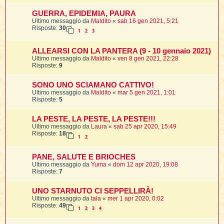
i
i
i
GUERRA, EPIDEMIA, PAURA
Ultimo messaggio da
Maldito
«
sab 16 gen 2021, 5:21
t
i
Risposte:
30
1
2
3
ALLEARSI CON LA PANTERA (9 - 10 gennaio 2021)
Ultimo messaggio da
Maldito
«
ven 8 gen 2021, 22:28
t
I
Risposte:
9
t
t
SONO UNO SCIAMANO CATTIVO!
i
Ultimo messaggio da
Maldito
«
mar 5 gen 2021, 1:01
Risposte:
5
l
LA PESTE, LA PESTE, LA PESTE!!!
l
t
Ultimo messaggio da
Laura
«
sab 25 apr 2020, 15:49
Risposte:
18
1
2
I
i
i
t
PANE, SALUTE E BRIOCHES
Ultimo messaggio da
Yuma
«
dom 12 apr 2020, 19:08
Risposte:
7
,
i
UNO STARNUTO CI SEPPELLIRÀ!
i
Ultimo messaggio da
tala
«
mer 1 apr 2020, 0:02
Risposte:
49
1
2
3
4
i
i