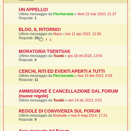
i
l
'
i
I
i
i
UN APPELLO!
i
i
i
Ultimo messaggio da
Pinchuruwia
«
dom 22 mar 2020, 21:37
i
f
i
Risposte:
1
i
i
i
t
I
BLOG, IL RITORNO!
l
I
i
Ultimo messaggio da
Mayu
«
lun 11 apr 2022, 11:00
l
i
i
t
Risposte:
26
l
t
I
i
1
2
I
'
I
l
t
l
t
f
MORATORIA TSENTSAK
i
i
t
I
Ultimo messaggio da
Tsunki
«
gio 18 ott 2018, 13:55
t
l
Risposte:
4
t
t
i
i
i
i
i
CERCHI, RITI ED EVENTI APERTI A TUTTI
Ultimo messaggio da
Pinchuruwia
«
mar 15 feb 2022, 0:59
l
i
Risposte:
11
l
l
i
I
'
i
t
I
i
AMMISSIONE E CANCELLAZIONE DAL FORUM
i
t
t
(nuove regole)
l
i
i
Ultimo messaggio da
Tsunki
«
ven 14 dic 2012, 0:01
I
i
l
i
i
t
i
I
t
t
t
i
i
REGOLE DI CONVIVENZA SUL FORUM
i
l
t
i
Ultimo messaggio da
tinahyde
«
mar 6 mag 2014, 17:21
i
Risposte:
9
l
l
i
i
f
i
i
i
f