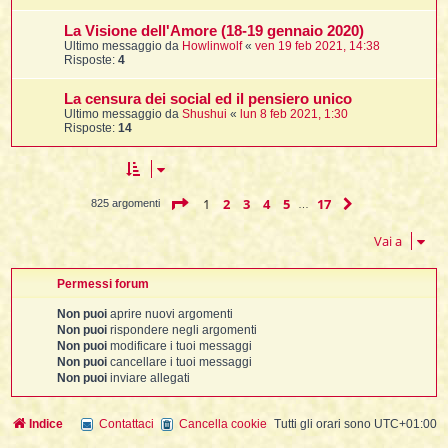
La Visione dell'Amore (18-19 gennaio 2020)
Ultimo messaggio da
Howlinwolf
«
ven 19 feb 2021, 14:38
Risposte:
4
La censura dei social ed il pensiero unico
Ultimo messaggio da
Shushui
«
lun 8 feb 2021, 1:30
Risposte:
14
Pagina
1
di
17
1
2
3
4
5
17
Prossimo
825 argomenti
…
Vai a
Permessi forum
Non puoi
aprire nuovi argomenti
Non puoi
rispondere negli argomenti
Non puoi
modificare i tuoi messaggi
Non puoi
cancellare i tuoi messaggi
Non puoi
inviare allegati
Indice
Contattaci
Cancella cookie
Tutti gli orari sono
UTC+01:00