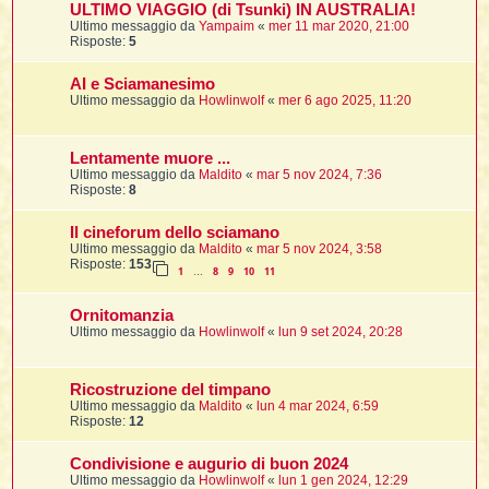
ULTIMO VIAGGIO (di Tsunki) IN AUSTRALIA!
Ultimo messaggio da
Yampaim
«
mer 11 mar 2020, 21:00
Risposte:
5
i
AI e Sciamanesimo
,
Ultimo messaggio da
Howlinwolf
«
mer 6 ago 2025, 11:20
i
Lentamente muore ...
i
Ultimo messaggio da
Maldito
«
mar 5 nov 2024, 7:36
Risposte:
8
Il cineforum dello sciamano
i
Ultimo messaggio da
Maldito
«
mar 5 nov 2024, 3:58
t
Risposte:
153
1
8
9
10
11
…
Ornitomanzia
i
Ultimo messaggio da
Howlinwolf
«
lun 9 set 2024, 20:28
i
i
Ricostruzione del timpano
Ultimo messaggio da
Maldito
«
lun 4 mar 2024, 6:59
Risposte:
12
Condivisione e augurio di buon 2024
i
i
Ultimo messaggio da
Howlinwolf
«
lun 1 gen 2024, 12:29