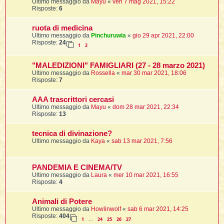
Ultimo messaggio da
Mayu
«
ven 7 mag 2021, 15:22
Risposte:
6
ruota di medicina
Ultimo messaggio da
Pinchuruwia
«
gio 29 apr 2021, 22:00
Risposte:
24
1
2
"MALEDIZIONI" FAMIGLIARI (27 - 28 marzo 2021)
Ultimo messaggio da
Rossella
«
mar 30 mar 2021, 18:06
Risposte:
7
AAA trascrittori cercasi
Ultimo messaggio da
Mayu
«
dom 28 mar 2021, 22:34
Risposte:
13
tecnica di divinazione?
Ultimo messaggio da
Kaya
«
sab 13 mar 2021, 7:56
PANDEMIA E CINEMA/TV
Ultimo messaggio da
Laura
«
mer 10 mar 2021, 16:55
Risposte:
4
Animali di Potere
Ultimo messaggio da
Howlinwolf
«
sab 6 mar 2021, 14:25
Risposte:
404
1
24
25
26
27
…