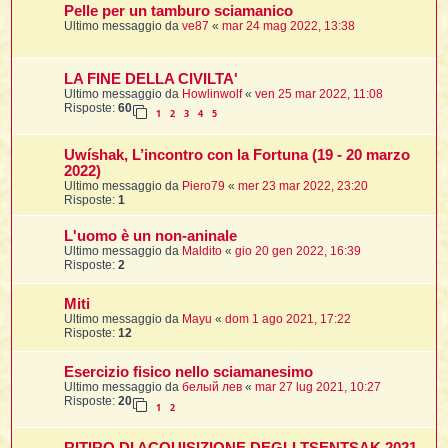
Pelle per un tamburo sciamanico
Ultimo messaggio da
ve87
«
mar 24 mag 2022, 13:38
LA FINE DELLA CIVILTA'
Ultimo messaggio da
Howlinwolf
«
ven 25 mar 2022, 11:08
i
Risposte:
60
1
2
3
4
5
Uwíshak, L’incontro con la Fortuna (19 - 20 marzo
2022)
Ultimo messaggio da
Piero79
«
mer 23 mar 2022, 23:20
l
Risposte:
1
l
L'uomo è un non-aninale
Ultimo messaggio da
Maldito
«
gio 20 gen 2022, 16:39
i
Risposte:
2
i
l
Miti
t
Ultimo messaggio da
Mayu
«
dom 1 ago 2021, 17:22
Risposte:
12
I
Esercizio fisico nello sciamanesimo
l
Ultimo messaggio da
белый лев
«
mar 27 lug 2021, 10:27
Risposte:
20
1
2
i