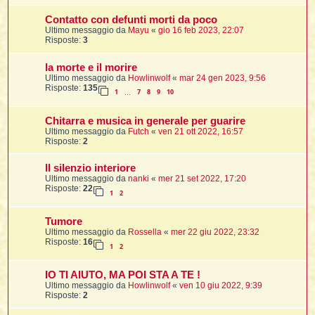
Contatto con defunti morti da poco
t
Ultimo messaggio da
Mayu
«
gio 16 feb 2023, 22:07
Risposte:
3
l
l
la morte e il morire
Ultimo messaggio da
Howlinwolf
«
mar 24 gen 2023, 9:56
Risposte:
135
1
7
8
9
10
…
Chitarra e musica in generale per guarire
Ultimo messaggio da
Futch
«
ven 21 ott 2022, 16:57
Risposte:
2
i
ll silenzio interiore
Ultimo messaggio da
nanki
«
mer 21 set 2022, 17:20
i
Risposte:
22
1
2
Tumore
Ultimo messaggio da
Rossella
«
mer 22 giu 2022, 23:32
Risposte:
16
1
2
i
IO TI AIUTO, MA POI STA A TE !
Ultimo messaggio da
Howlinwolf
«
ven 10 giu 2022, 9:39
Risposte:
2
i