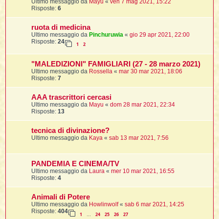
Ultimo messaggio da
Mayu
«
ven 7 mag 2021, 15:22
Risposte:
6
ruota di medicina
Ultimo messaggio da
Pinchuruwia
«
gio 29 apr 2021, 22:00
Risposte:
24
1
2
"MALEDIZIONI" FAMIGLIARI (27 - 28 marzo 2021)
Ultimo messaggio da
Rossella
«
mar 30 mar 2021, 18:06
Risposte:
7
AAA trascrittori cercasi
Ultimo messaggio da
Mayu
«
dom 28 mar 2021, 22:34
Risposte:
13
tecnica di divinazione?
Ultimo messaggio da
Kaya
«
sab 13 mar 2021, 7:56
PANDEMIA E CINEMA/TV
Ultimo messaggio da
Laura
«
mer 10 mar 2021, 16:55
Risposte:
4
Animali di Potere
Ultimo messaggio da
Howlinwolf
«
sab 6 mar 2021, 14:25
Risposte:
404
1
24
25
26
27
…