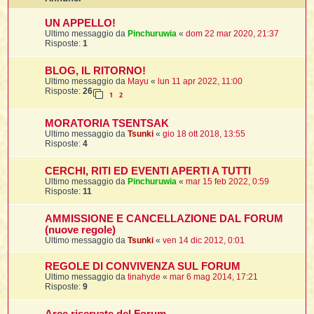
i
l
'
i
I
i
i
UN APPELLO!
i
i
i
Ultimo messaggio da
Pinchuruwia
«
dom 22 mar 2020, 21:37
i
f
i
Risposte:
1
i
i
i
t
I
BLOG, IL RITORNO!
l
I
i
Ultimo messaggio da
Mayu
«
lun 11 apr 2022, 11:00
l
i
i
t
Risposte:
26
l
t
I
i
1
2
I
'
I
l
t
l
t
f
MORATORIA TSENTSAK
i
i
t
I
Ultimo messaggio da
Tsunki
«
gio 18 ott 2018, 13:55
t
l
Risposte:
4
t
t
i
i
i
i
i
CERCHI, RITI ED EVENTI APERTI A TUTTI
Ultimo messaggio da
Pinchuruwia
«
mar 15 feb 2022, 0:59
l
i
Risposte:
11
l
l
i
I
'
i
t
I
i
AMMISSIONE E CANCELLAZIONE DAL FORUM
i
t
t
(nuove regole)
l
i
i
Ultimo messaggio da
Tsunki
«
ven 14 dic 2012, 0:01
I
i
l
i
i
t
i
I
t
t
t
i
i
REGOLE DI CONVIVENZA SUL FORUM
i
l
t
i
Ultimo messaggio da
tinahyde
«
mar 6 mag 2014, 17:21
i
Risposte:
9
l
l
i
i
f
i
i
i
f