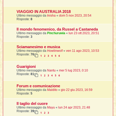
t
VIAGGIO IN AUSTRALIA 2018
Ultimo messaggio da
Inisha
«
dom 5 nov 2023, 20:54
i
Risposte:
8
Il mondo fenomenico, da Russel a Castaneda
l
Ultimo messaggio da
Pinchuruwia
«
lun 23 ott 2023, 20:51
Risposte:
3
i
Sciamanesimo e musica
Ultimo messaggio da
Howlinwolf
«
ven 11 ago 2023, 10:53
Risposte:
76
1
2
3
4
5
6
I
l
Guarigioni
Ultimo messaggio da
Nantu
«
mer 5 lug 2023, 0:10
Risposte:
81
1
2
3
4
5
6
i
Forum e comunicazione
Ultimo messaggio da
Maldito
«
gio 22 giu 2023, 16:59
Risposte:
5
l
Il taglio del cuore
l
Ultimo messaggio da
Mayu
«
lun 24 apr 2023, 21:48
Risposte:
39
1
2
3