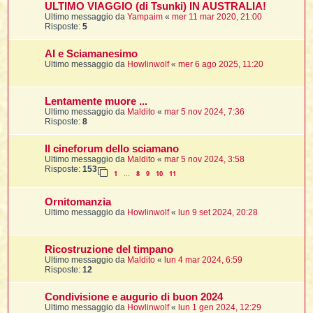
ULTIMO VIAGGIO (di Tsunki) IN AUSTRALIA!
Ultimo messaggio da
Yampaim
«
mer 11 mar 2020, 21:00
Risposte:
5
i
AI e Sciamanesimo
,
Ultimo messaggio da
Howlinwolf
«
mer 6 ago 2025, 11:20
i
Lentamente muore ...
i
Ultimo messaggio da
Maldito
«
mar 5 nov 2024, 7:36
Risposte:
8
Il cineforum dello sciamano
i
Ultimo messaggio da
Maldito
«
mar 5 nov 2024, 3:58
t
Risposte:
153
1
8
9
10
11
…
Ornitomanzia
i
Ultimo messaggio da
Howlinwolf
«
lun 9 set 2024, 20:28
i
i
Ricostruzione del timpano
Ultimo messaggio da
Maldito
«
lun 4 mar 2024, 6:59
Risposte:
12
Condivisione e augurio di buon 2024
i
i
Ultimo messaggio da
Howlinwolf
«
lun 1 gen 2024, 12:29