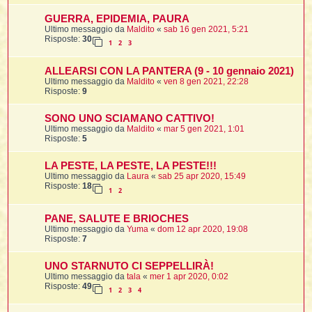
i
i
i
GUERRA, EPIDEMIA, PAURA
Ultimo messaggio da
Maldito
«
sab 16 gen 2021, 5:21
t
i
Risposte:
30
1
2
3
ALLEARSI CON LA PANTERA (9 - 10 gennaio 2021)
Ultimo messaggio da
Maldito
«
ven 8 gen 2021, 22:28
t
I
Risposte:
9
t
t
SONO UNO SCIAMANO CATTIVO!
i
Ultimo messaggio da
Maldito
«
mar 5 gen 2021, 1:01
Risposte:
5
l
LA PESTE, LA PESTE, LA PESTE!!!
l
t
Ultimo messaggio da
Laura
«
sab 25 apr 2020, 15:49
Risposte:
18
1
2
I
i
i
t
PANE, SALUTE E BRIOCHES
Ultimo messaggio da
Yuma
«
dom 12 apr 2020, 19:08
Risposte:
7
,
i
UNO STARNUTO CI SEPPELLIRÀ!
i
Ultimo messaggio da
tala
«
mer 1 apr 2020, 0:02
Risposte:
49
1
2
3
4
i
i