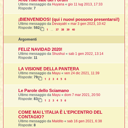
Aree riservate del Forum
t
i
l
i
Ultimo messaggio da
Huyana
«
gio 11 lug 2013, 17:33
i
f
f
Risposte:
7
t
l
i
t
f
t
t
l
l
i
i
¡BIENVENIDOS! (qui i nuovi possono presentarsi!)
i
t
i
Ultimo messaggio da
Devayatri
«
mar 3 gen 2023, 10:42
i
t
Risposte:
592
I
i
i
1
37
38
39
40
i
…
f
i
l
f
i
l
Argomenti
l
t
t
FELIZ NAVIDAD 2020!
i
i
l
i
Ultimo messaggio da
Shushui
«
sab 1 gen 2022, 13:14
i
i
Risposte:
11
i
f
t
I
i
t
i
i
LA VISIONE DELLA PANTERA
i
i
i
Ultimo messaggio da
Mayu
«
ven 24 dic 2021, 11:39
Risposte:
79
1
2
3
4
5
6
t
i
i
i
i
l
Le Parole dello Sciamano
i
l
t
l
Ultimo messaggio da
Mayu
«
dom 7 mar 2021, 20:50
i
Risposte:
83
1
2
3
4
5
6
I
t
t
COME MAI L'ITALIA È L'EPICENTRO DEL
CONTAGIO?
'
Ultimo messaggio da
Maldito
«
sab 16 gen 2021, 6:38
Risposte:
8
i
t