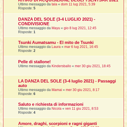
RITIRO DI ACQUISIZIONE DEGLI TSENTSAK 2021
Ultimo messaggio da
tala
«
dom 11 lug 2021, 5:39
Risposte:
5
l
DANZA DEL SOLE (3-4 LUGLIO 2021) -
l
CONDIVISIONE
Ultimo messaggio da
Mayu
«
gio 8 lug 2021, 12:45
Risposte:
1
i
t
Tsunki Aumatsamu - El mito de Tsunki
Ultimo messaggio da
Laura
«
mar 6 lug 2021, 16:45
,
Risposte:
2
i
Pelle di stallone!
Ultimo messaggio da
Kindersballo
«
mer 30 giu 2021, 18:45
i
i
LA DANZA DEL SOLE (3-4 luglio 2021) - Passaggi
l
auto
Ultimo messaggio da
Mamai
«
mer 30 giu 2021, 8:17
Risposte:
6
Saluto e richiesta di informazioni
Ultimo messaggio da
Nicola
«
ven 11 giu 2021, 8:53
Risposte:
4
Amore, draghi, scorpioni e ragni giganti