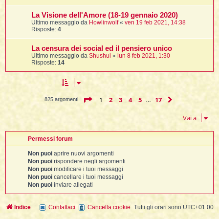
La Visione dell'Amore (18-19 gennaio 2020)
Ultimo messaggio da
Howlinwolf
«
ven 19 feb 2021, 14:38
Risposte:
4
La censura dei social ed il pensiero unico
Ultimo messaggio da
Shushui
«
lun 8 feb 2021, 1:30
Risposte:
14
Pagina
1
di
17
1
2
3
4
5
17
Prossimo
825 argomenti
…
Vai a
Permessi forum
Non puoi
aprire nuovi argomenti
Non puoi
rispondere negli argomenti
Non puoi
modificare i tuoi messaggi
Non puoi
cancellare i tuoi messaggi
Non puoi
inviare allegati
Indice
Contattaci
Cancella cookie
Tutti gli orari sono
UTC+01:00