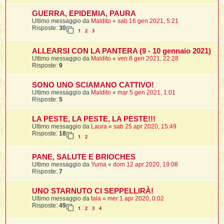
i
i
i
GUERRA, EPIDEMIA, PAURA
Ultimo messaggio da
Maldito
«
sab 16 gen 2021, 5:21
t
i
Risposte:
30
1
2
3
ALLEARSI CON LA PANTERA (9 - 10 gennaio 2021)
Ultimo messaggio da
Maldito
«
ven 8 gen 2021, 22:28
t
I
Risposte:
9
t
t
SONO UNO SCIAMANO CATTIVO!
i
Ultimo messaggio da
Maldito
«
mar 5 gen 2021, 1:01
Risposte:
5
l
LA PESTE, LA PESTE, LA PESTE!!!
l
t
Ultimo messaggio da
Laura
«
sab 25 apr 2020, 15:49
Risposte:
18
1
2
I
i
i
t
PANE, SALUTE E BRIOCHES
Ultimo messaggio da
Yuma
«
dom 12 apr 2020, 19:08
Risposte:
7
,
i
UNO STARNUTO CI SEPPELLIRÀ!
i
Ultimo messaggio da
tala
«
mer 1 apr 2020, 0:02
Risposte:
49
1
2
3
4
i
i