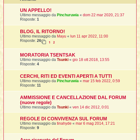
i
l
'
i
I
i
i
UN APPELLO!
i
i
i
Ultimo messaggio da
Pinchuruwia
«
dom 22 mar 2020, 21:37
i
f
i
Risposte:
1
i
i
i
t
I
BLOG, IL RITORNO!
l
I
i
Ultimo messaggio da
Mayu
«
lun 11 apr 2022, 11:00
l
i
i
t
Risposte:
26
l
t
I
i
1
2
I
'
I
l
t
l
t
f
MORATORIA TSENTSAK
i
i
t
I
Ultimo messaggio da
Tsunki
«
gio 18 ott 2018, 13:55
t
l
Risposte:
4
t
t
i
i
i
i
i
CERCHI, RITI ED EVENTI APERTI A TUTTI
Ultimo messaggio da
Pinchuruwia
«
mar 15 feb 2022, 0:59
l
i
Risposte:
11
l
l
i
I
'
i
t
I
i
AMMISSIONE E CANCELLAZIONE DAL FORUM
i
t
t
(nuove regole)
l
i
i
Ultimo messaggio da
Tsunki
«
ven 14 dic 2012, 0:01
I
i
l
i
i
t
i
I
t
t
t
i
i
REGOLE DI CONVIVENZA SUL FORUM
i
l
t
i
Ultimo messaggio da
tinahyde
«
mar 6 mag 2014, 17:21
i
Risposte:
9
l
l
i
i
f
i
i
i
f