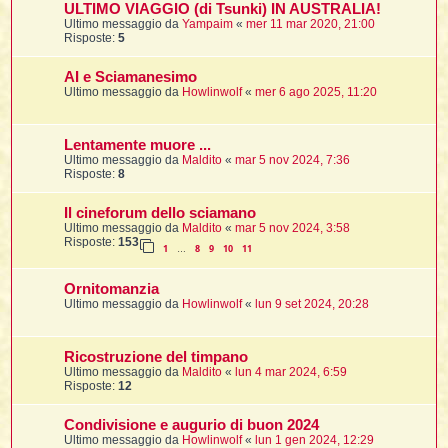
ULTIMO VIAGGIO (di Tsunki) IN AUSTRALIA!
Ultimo messaggio da
Yampaim
«
mer 11 mar 2020, 21:00
Risposte:
5
i
AI e Sciamanesimo
,
Ultimo messaggio da
Howlinwolf
«
mer 6 ago 2025, 11:20
i
Lentamente muore ...
i
Ultimo messaggio da
Maldito
«
mar 5 nov 2024, 7:36
Risposte:
8
Il cineforum dello sciamano
i
Ultimo messaggio da
Maldito
«
mar 5 nov 2024, 3:58
t
Risposte:
153
1
8
9
10
11
…
Ornitomanzia
i
Ultimo messaggio da
Howlinwolf
«
lun 9 set 2024, 20:28
i
i
Ricostruzione del timpano
Ultimo messaggio da
Maldito
«
lun 4 mar 2024, 6:59
Risposte:
12
Condivisione e augurio di buon 2024
i
i
Ultimo messaggio da
Howlinwolf
«
lun 1 gen 2024, 12:29