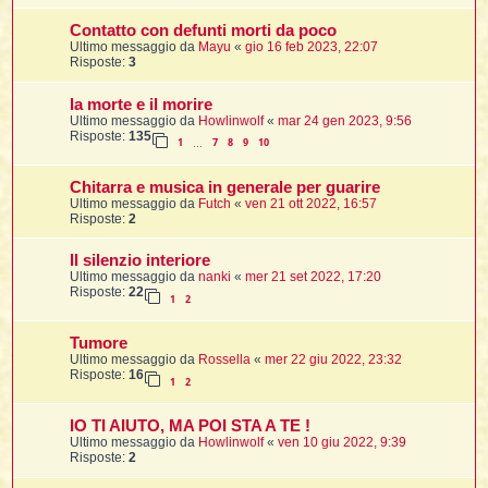
Contatto con defunti morti da poco
t
Ultimo messaggio da
Mayu
«
gio 16 feb 2023, 22:07
Risposte:
3
l
l
la morte e il morire
Ultimo messaggio da
Howlinwolf
«
mar 24 gen 2023, 9:56
Risposte:
135
1
7
8
9
10
…
Chitarra e musica in generale per guarire
Ultimo messaggio da
Futch
«
ven 21 ott 2022, 16:57
Risposte:
2
i
ll silenzio interiore
Ultimo messaggio da
nanki
«
mer 21 set 2022, 17:20
i
Risposte:
22
1
2
Tumore
Ultimo messaggio da
Rossella
«
mer 22 giu 2022, 23:32
Risposte:
16
1
2
i
IO TI AIUTO, MA POI STA A TE !
Ultimo messaggio da
Howlinwolf
«
ven 10 giu 2022, 9:39
Risposte:
2
i