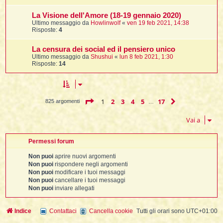
La Visione dell'Amore (18-19 gennaio 2020)
Ultimo messaggio da
Howlinwolf
«
ven 19 feb 2021, 14:38
Risposte:
4
La censura dei social ed il pensiero unico
Ultimo messaggio da
Shushui
«
lun 8 feb 2021, 1:30
Risposte:
14
Pagina
1
di
17
1
2
3
4
5
17
Prossimo
825 argomenti
…
Vai a
Permessi forum
Non puoi
aprire nuovi argomenti
Non puoi
rispondere negli argomenti
Non puoi
modificare i tuoi messaggi
Non puoi
cancellare i tuoi messaggi
Non puoi
inviare allegati
Indice
Contattaci
Cancella cookie
Tutti gli orari sono
UTC+01:00