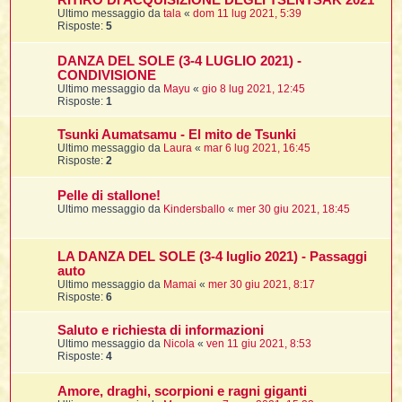
RITIRO DI ACQUISIZIONE DEGLI TSENTSAK 2021
Ultimo messaggio da
tala
«
dom 11 lug 2021, 5:39
Risposte:
5
l
DANZA DEL SOLE (3-4 LUGLIO 2021) -
l
CONDIVISIONE
Ultimo messaggio da
Mayu
«
gio 8 lug 2021, 12:45
Risposte:
1
i
t
Tsunki Aumatsamu - El mito de Tsunki
Ultimo messaggio da
Laura
«
mar 6 lug 2021, 16:45
,
Risposte:
2
i
Pelle di stallone!
Ultimo messaggio da
Kindersballo
«
mer 30 giu 2021, 18:45
i
i
LA DANZA DEL SOLE (3-4 luglio 2021) - Passaggi
l
auto
Ultimo messaggio da
Mamai
«
mer 30 giu 2021, 8:17
Risposte:
6
Saluto e richiesta di informazioni
Ultimo messaggio da
Nicola
«
ven 11 giu 2021, 8:53
Risposte:
4
Amore, draghi, scorpioni e ragni giganti