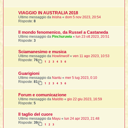
t
VIAGGIO IN AUSTRALIA 2018
Ultimo messaggio da
Inisha
«
dom 5 nov 2023, 20:54
i
Risposte:
8
Il mondo fenomenico, da Russel a Castaneda
l
Ultimo messaggio da
Pinchuruwia
«
lun 23 ott 2023, 20:51
Risposte:
3
i
Sciamanesimo e musica
Ultimo messaggio da
Howlinwolf
«
ven 11 ago 2023, 10:53
Risposte:
76
1
2
3
4
5
6
I
l
Guarigioni
Ultimo messaggio da
Nantu
«
mer 5 lug 2023, 0:10
Risposte:
81
1
2
3
4
5
6
i
Forum e comunicazione
Ultimo messaggio da
Maldito
«
gio 22 giu 2023, 16:59
Risposte:
5
l
Il taglio del cuore
l
Ultimo messaggio da
Mayu
«
lun 24 apr 2023, 21:48
Risposte:
39
1
2
3