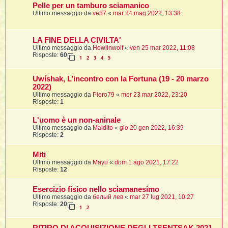
Pelle per un tamburo sciamanico
Ultimo messaggio da
ve87
«
mar 24 mag 2022, 13:38
LA FINE DELLA CIVILTA'
Ultimo messaggio da
Howlinwolf
«
ven 25 mar 2022, 11:08
i
Risposte:
60
1
2
3
4
5
Uwíshak, L’incontro con la Fortuna (19 - 20 marzo
2022)
Ultimo messaggio da
Piero79
«
mer 23 mar 2022, 23:20
l
Risposte:
1
l
L'uomo è un non-aninale
Ultimo messaggio da
Maldito
«
gio 20 gen 2022, 16:39
i
Risposte:
2
i
l
Miti
t
Ultimo messaggio da
Mayu
«
dom 1 ago 2021, 17:22
Risposte:
12
I
Esercizio fisico nello sciamanesimo
l
Ultimo messaggio da
белый лев
«
mar 27 lug 2021, 10:27
Risposte:
20
1
2
i