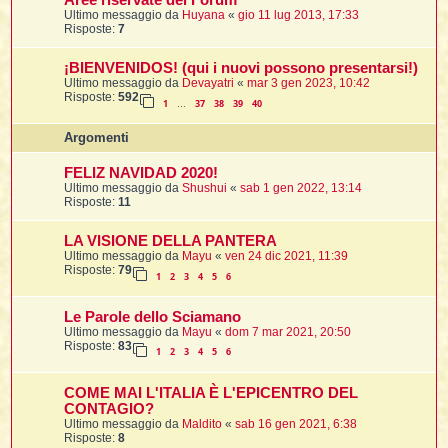
Aree riservate del Forum
t
i
l
i
Ultimo messaggio da
Huyana
«
gio 11 lug 2013, 17:33
i
f
f
Risposte:
7
t
l
i
t
f
t
t
l
l
i
i
¡BIENVENIDOS! (qui i nuovi possono presentarsi!)
i
t
i
Ultimo messaggio da
Devayatri
«
mar 3 gen 2023, 10:42
i
t
Risposte:
592
I
i
i
1
37
38
39
40
i
…
f
i
l
f
i
l
Argomenti
l
t
t
FELIZ NAVIDAD 2020!
i
i
l
i
Ultimo messaggio da
Shushui
«
sab 1 gen 2022, 13:14
i
i
Risposte:
11
i
f
t
I
i
t
i
i
LA VISIONE DELLA PANTERA
i
i
i
Ultimo messaggio da
Mayu
«
ven 24 dic 2021, 11:39
Risposte:
79
1
2
3
4
5
6
t
i
i
i
i
l
Le Parole dello Sciamano
i
l
t
l
Ultimo messaggio da
Mayu
«
dom 7 mar 2021, 20:50
i
Risposte:
83
1
2
3
4
5
6
I
t
t
COME MAI L'ITALIA È L'EPICENTRO DEL
CONTAGIO?
'
Ultimo messaggio da
Maldito
«
sab 16 gen 2021, 6:38
Risposte:
8
i
t