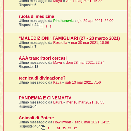
Ultimo messaggio da
Mayu
«
ven 7 mag 2021, 15:22
Risposte:
6
ruota di medicina
Ultimo messaggio da
Pinchuruwia
«
gio 29 apr 2021, 22:00
Risposte:
24
1
2
"MALEDIZIONI" FAMIGLIARI (27 - 28 marzo 2021)
Ultimo messaggio da
Rossella
«
mar 30 mar 2021, 18:06
Risposte:
7
AAA trascrittori cercasi
Ultimo messaggio da
Mayu
«
dom 28 mar 2021, 22:34
Risposte:
13
tecnica di divinazione?
Ultimo messaggio da
Kaya
«
sab 13 mar 2021, 7:56
PANDEMIA E CINEMA/TV
Ultimo messaggio da
Laura
«
mer 10 mar 2021, 16:55
Risposte:
4
Animali di Potere
Ultimo messaggio da
Howlinwolf
«
sab 6 mar 2021, 14:25
Risposte:
404
1
24
25
26
27
…