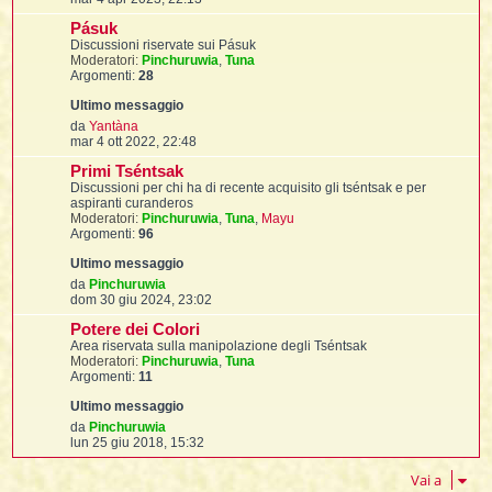
t
e
i
l
d
i
s
i
f
Pásuk
i
f
s
t
l
u
i
Discussioni riservate sui Pásuk
t
f
t
a
t
l
l
l
Moderatori:
Pinchuruwia
,
Tuna
i
i
g
t
i
Argomenti:
28
t
i
g
i
i
t
i
m
I
i
i
i
o
f
i
o
V
da
Yantàna
l
m
f
e
mar 4 ott 2022, 22:48
i
l
e
d
l
t
s
Primi Tséntsak
i
s
u
Discussioni per chi ha di recente acquisito gli tséntsak e per
t
i
a
i
l
l
aspiranti curanderos
i
g
t
i
Moderatori:
Pinchuruwia
,
Tuna
,
Mayu
i
g
i
Argomenti:
96
i
f
t
I
i
i
m
t
i
i
o
o
i
i
i
m
V
da
Pinchuruwia
e
e
dom 30 giu 2024, 23:02
t
s
i
i
d
i
i
s
Potere dei Colori
i
a
l
u
Area riservata sulla manipolazione degli Tséntsak
i
l
g
t
l
l
Moderatori:
Pinchuruwia
,
Tuna
g
t
Argomenti:
11
i
i
i
I
t
o
m
o
V
da
Pinchuruwia
t
m
e
lun 25 giu 2018, 15:32
'
e
d
s
i
Vai a
i
s
t
u