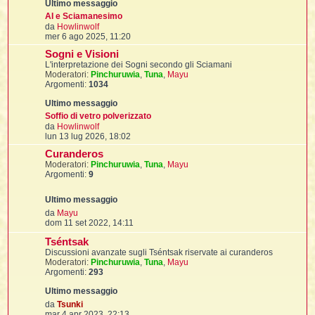
i
l
'
i
I
i
AI e Sciamanesimo
i
V
i
da
Howlinwolf
i
i
e
i
mer 6 ago 2025, 11:20
f
i
d
i
i
i
Sogni e Visioni
i
t
I
L'interpretazione dei Sogni secondo gli Sciamani
u
l
I
i
Moderatori:
Pinchuruwia
l
,
Tuna
,
Mayu
l
i
i
Argomenti:
1034
t
t
l
t
i
I
i
I
m
'
I
l
o
t
Soffio di vetro polverizzato
l
t
f
m
V
da
Howlinwolf
i
i
t
I
e
e
lun 13 lug 2026, 18:02
t
l
s
d
t
t
i
Curanderos
s
i
i
i
i
a
Moderatori:
Pinchuruwia
u
,
Tuna
,
Mayu
i
g
Argomenti:
9
l
g
l
t
i
i
i
l
l
i
I
o
m
'
i
t
I
V
da
Mayu
o
i
e
dom 11 set 2022, 14:11
m
i
t
t
d
l
e
i
i
Tséntsak
i
I
i
l
s
i
i
u
t
i
Discussioni avanzate sugli Tséntsak riservate ai curanderos
I
s
t
l
t
Moderatori:
Pinchuruwia
,
Tuna
,
Mayu
t
a
i
i
t
Argomenti:
293
g
i
l
t
i
i
g
i
l
l
m
i
i
i
o
f
o
V
da
Tsunki
i
i
i
m
f
e
mar 4 apr 2023, 22:13