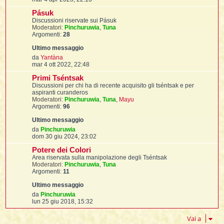
t
e
i
l
d
i
s
i
f
Pásuk
i
f
s
t
l
u
i
Discussioni riservate sui Pásuk
t
f
t
a
t
l
l
l
Moderatori:
Pinchuruwia
,
Tuna
i
i
g
t
i
Argomenti:
28
t
i
g
i
i
t
i
m
I
i
i
i
o
f
i
o
V
da
Yantàna
l
m
f
e
mar 4 ott 2022, 22:48
i
l
e
d
l
t
s
Primi Tséntsak
i
s
u
Discussioni per chi ha di recente acquisito gli tséntsak e per
t
i
a
i
l
l
aspiranti curanderos
i
g
t
i
Moderatori:
Pinchuruwia
,
Tuna
,
Mayu
i
g
i
Argomenti:
96
i
f
t
I
i
i
m
t
i
i
o
o
i
i
i
m
V
da
Pinchuruwia
e
e
dom 30 giu 2024, 23:02
t
s
i
i
d
i
i
s
Potere dei Colori
i
a
l
u
Area riservata sulla manipolazione degli Tséntsak
i
l
g
t
l
l
Moderatori:
Pinchuruwia
,
Tuna
g
t
Argomenti:
11
i
i
i
I
t
o
m
o
V
da
Pinchuruwia
t
m
e
lun 25 giu 2018, 15:32
'
e
d
s
i
Vai a
i
s
t
u