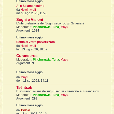
i
l
'
i
I
i
AI e Sciamanesimo
i
V
i
da
Howlinwolf
i
i
e
i
mer 6 ago 2025, 11:20
f
i
d
i
i
i
Sogni e Visioni
i
t
I
L'interpretazione dei Sogni secondo gli Sciamani
u
l
I
i
Moderatori:
Pinchuruwia
l
,
Tuna
,
Mayu
l
i
i
Argomenti:
1034
t
t
l
t
i
I
i
I
m
'
I
l
o
t
Soffio di vetro polverizzato
l
t
f
m
V
da
Howlinwolf
i
i
t
I
e
e
lun 13 lug 2026, 18:02
t
l
s
d
t
t
i
Curanderos
s
i
i
i
i
a
Moderatori:
Pinchuruwia
u
,
Tuna
,
Mayu
i
g
Argomenti:
9
l
g
l
t
i
i
i
l
l
i
I
o
m
'
i
t
I
V
da
Mayu
o
i
e
dom 11 set 2022, 14:11
m
i
t
t
d
l
e
i
i
Tséntsak
i
I
i
l
s
i
i
u
t
i
Discussioni avanzate sugli Tséntsak riservate ai curanderos
I
s
t
l
t
Moderatori:
Pinchuruwia
,
Tuna
,
Mayu
t
a
i
i
t
Argomenti:
293
g
i
l
t
i
i
g
i
l
l
m
i
i
i
o
f
o
V
da
Tsunki
i
i
i
m
f
e
mar 4 apr 2023, 22:13