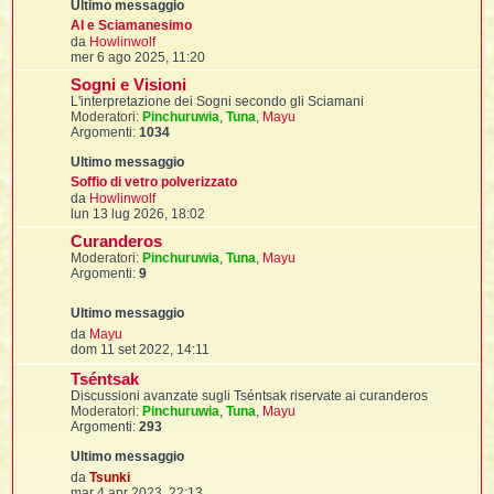
i
l
'
i
I
i
AI e Sciamanesimo
i
V
i
da
Howlinwolf
i
i
e
i
mer 6 ago 2025, 11:20
f
i
d
i
i
i
Sogni e Visioni
i
t
I
L'interpretazione dei Sogni secondo gli Sciamani
u
l
I
i
Moderatori:
Pinchuruwia
l
,
Tuna
,
Mayu
l
i
i
Argomenti:
1034
t
t
l
t
i
I
i
I
m
'
I
l
o
t
Soffio di vetro polverizzato
l
t
f
m
V
da
Howlinwolf
i
i
t
I
e
e
lun 13 lug 2026, 18:02
t
l
s
d
t
t
i
Curanderos
s
i
i
i
i
a
Moderatori:
Pinchuruwia
u
,
Tuna
,
Mayu
i
g
Argomenti:
9
l
g
l
t
i
i
i
l
l
i
I
o
m
'
i
t
I
V
da
Mayu
o
i
e
dom 11 set 2022, 14:11
m
i
t
t
d
l
e
i
i
Tséntsak
i
I
i
l
s
i
i
u
t
i
Discussioni avanzate sugli Tséntsak riservate ai curanderos
I
s
t
l
t
Moderatori:
Pinchuruwia
,
Tuna
,
Mayu
t
a
i
i
t
Argomenti:
293
g
i
l
t
i
i
g
i
l
l
m
i
i
i
o
f
o
V
da
Tsunki
i
i
i
m
f
e
mar 4 apr 2023, 22:13