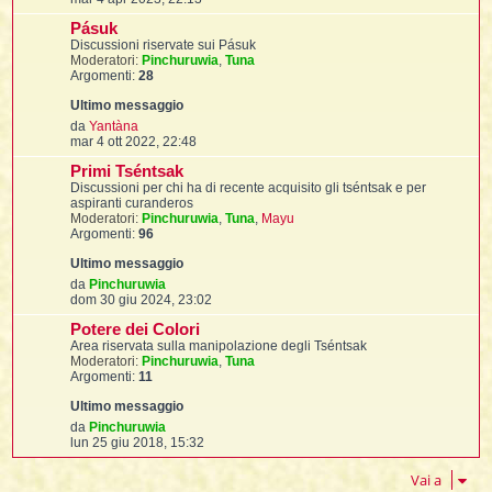
t
e
i
l
d
i
s
i
f
Pásuk
i
f
s
t
l
u
i
Discussioni riservate sui Pásuk
t
f
t
a
t
l
l
l
Moderatori:
Pinchuruwia
,
Tuna
i
i
g
t
i
Argomenti:
28
t
i
g
i
i
t
i
m
I
i
i
i
o
f
i
o
V
da
Yantàna
l
m
f
e
mar 4 ott 2022, 22:48
i
l
e
d
l
t
s
Primi Tséntsak
i
s
u
Discussioni per chi ha di recente acquisito gli tséntsak e per
t
i
a
i
l
l
aspiranti curanderos
i
g
t
i
Moderatori:
Pinchuruwia
,
Tuna
,
Mayu
i
g
i
Argomenti:
96
i
f
t
I
i
i
m
t
i
i
o
o
i
i
i
m
V
da
Pinchuruwia
e
e
dom 30 giu 2024, 23:02
t
s
i
i
d
i
i
s
Potere dei Colori
i
a
l
u
Area riservata sulla manipolazione degli Tséntsak
i
l
g
t
l
l
Moderatori:
Pinchuruwia
,
Tuna
g
t
Argomenti:
11
i
i
i
I
t
o
m
o
V
da
Pinchuruwia
t
m
e
lun 25 giu 2018, 15:32
'
e
d
s
i
Vai a
i
s
t
u