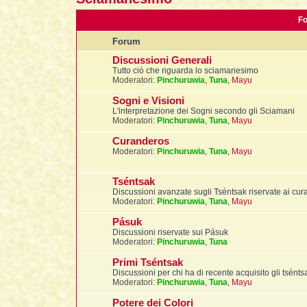
F
Forum
Discussioni Generali
Tutto ciò che riguarda lo sciamanesimo
Moderatori:
Pinchuruwia
,
Tuna
,
Mayu
Sogni e Visioni
L'interpretazione dei Sogni secondo gli Sciamani
Moderatori:
Pinchuruwia
,
Tuna
,
Mayu
Curanderos
Moderatori:
Pinchuruwia
,
Tuna
,
Mayu
Tséntsak
Discussioni avanzate sugli Tséntsak riservate ai cu
Moderatori:
Pinchuruwia
,
Tuna
,
Mayu
Pásuk
Discussioni riservate sui Pásuk
Moderatori:
Pinchuruwia
,
Tuna
Primi Tséntsak
Discussioni per chi ha di recente acquisito gli tsént
Moderatori:
Pinchuruwia
,
Tuna
,
Mayu
Potere dei Colori