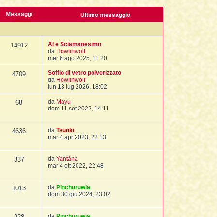
Messaggi
Ultimo messaggio
AI e Sciamanesimo
14912
V
da
Howlinwolf
e
mer 6 ago 2025, 11:20
d
i
Soffio di vetro polverizzato
4709
u
V
da
Howlinwolf
l
e
lun 13 lug 2026, 18:02
t
d
i
i
V
da
Mayu
68
m
u
e
dom 11 set 2022, 14:11
o
l
d
m
t
i
e
i
u
V
da
Tsunki
4636
s
m
l
e
mar 4 apr 2023, 22:13
s
o
t
d
a
m
i
i
g
e
m
u
V
da
Yantàna
g
337
s
o
l
e
mar 4 ott 2022, 22:48
i
s
m
t
d
o
a
e
i
i
g
s
m
u
V
da
Pinchuruwia
g
1013
s
o
l
e
dom 30 giu 2024, 23:02
i
a
m
t
d
o
g
e
i
i
g
s
m
u
V
da
Pinchuruwia
i
228