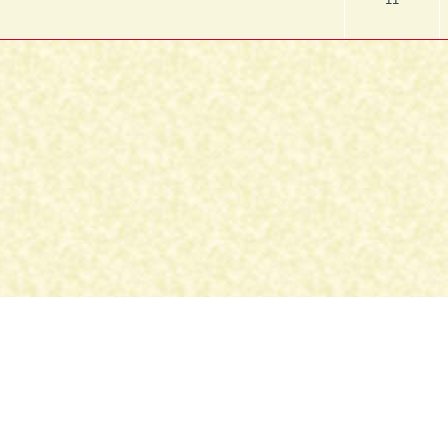
Intrusioni
Iscrizione
Possessioni
Lessico Sciamanico
Perdita d'Anima
Introduzione
Indice alfabetico
Pagina iniziale
Creato da
phpBB
® Forum Software © phpBB Limited
Traduzione Italiana
phpBB-Italia.it
Privacy
|
Condizioni