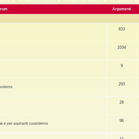
La Fine della Civiltà
Dizionario degli Tséntsak
Lepre
orum
Argomenti
Il Fiume della Vita, i Reni e il muro
Introduzione
Orso
Articoli Premium
Pagina iniziale
833
Sogno e Destino - 1° parte
La Lingua degli Spiriti
1034
Sogno e Destino - 2° parte
Introduzione
Tecniche di Guarigione
Indice alfabetico
9
Recupero dell'Animale di Potere
Apprendistato Sciamanico Online
Estrazione delle Intrusioni
Iscrizione
293
randeros
Cattura delle Intrusioni
Area apprendisti
Depossessione
Area Premium
28
Guarigione a distanza
Homepage
Sciamanesimo e Guarigione
Info sui contenuti
96
sak e per aspiranti curanderos
Introduzione
Tariffe e Offerte
11