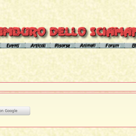
el sito
Calendario eventi
Indice articoli
Indice risorse
I poteri degli animali
Area Premium
Il Cerchio di Tamburo
L'Arútam
Info sull'autore
Gli animali nei sogni e nelle vi
del mirror
Apprendistato Sciamanico
Tséntsak e Spiriti Aiutanti
Contatto
Schede
omepage
Il Flusso di esistenze
Curanderos qualificati
Anaconda
Vicente Júa
Pagamenti
Aquila
Sciamanesimo, Sciamaneria, Sciamanità
Corso Interpretazione Sogni
Boa
Sciamanesimo e Psicologia
Dizionario dei Sogni
Cavallo
Il Cammino delle 24 Stelle
Introduzione
Elefante
La predizione sciamanica
Pagina iniziale
Giaguaro