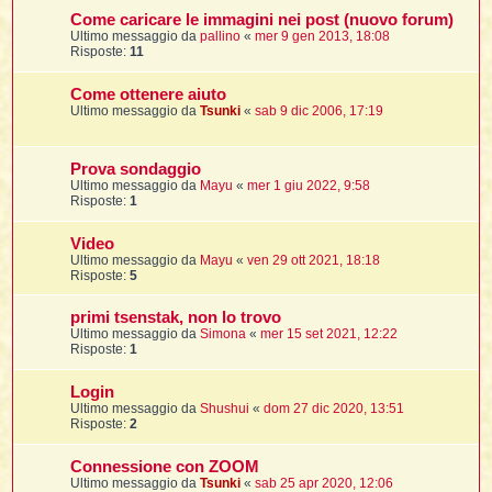
i
l
Come caricare le immagini nei post (nuovo forum)
'
i
I
i
i
Ultimo messaggio da
pallino
«
mer 9 gen 2013, 18:08
i
i
i
Risposte:
11
i
f
i
i
i
i
t
Come ottenere aiuto
I
l
Ultimo messaggio da
Tsunki
«
sab 9 dic 2006, 17:19
I
i
l
i
i
t
l
t
I
i
I
'
I
l
Prova sondaggio
t
l
t
Ultimo messaggio da
Mayu
«
mer 1 giu 2022, 9:58
f
i
i
t
I
Risposte:
1
t
l
t
t
i
i
Video
i
i
i
Ultimo messaggio da
Mayu
«
ven 29 ott 2021, 18:18
Risposte:
5
l
i
l
l
i
I
primi tsenstak, non lo trovo
'
i
t
I
Ultimo messaggio da
Simona
«
mer 15 set 2021, 12:22
i
Risposte:
1
i
t
t
l
i
i
I
i
l
i
Login
i
t
i
I
t
Ultimo messaggio da
Shushui
«
dom 27 dic 2020, 13:51
t
t
i
i
Risposte:
2
i
l
t
i
i
l
l
i
i
Connessione con ZOOM
f
i
i
i
Ultimo messaggio da
Tsunki
«
sab 25 apr 2020, 12:06
f