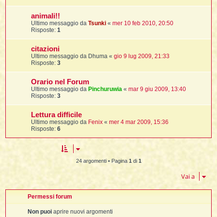
animali!!
Ultimo messaggio da
Tsunki
«
mer 10 feb 2010, 20:50
i
Risposte:
1
,
citazioni
Ultimo messaggio da
Dhuma
«
gio 9 lug 2009, 21:33
Risposte:
3
i
i
Orario nel Forum
Ultimo messaggio da
Pinchuruwia
«
mar 9 giu 2009, 13:40
Risposte:
3
i
t
Lettura difficile
Ultimo messaggio da
Fenix
«
mer 4 mar 2009, 15:36
Risposte:
6
i
i
i
24 argomenti • Pagina
1
di
1
Vai a
Permessi forum
i
i
Non puoi
aprire nuovi argomenti