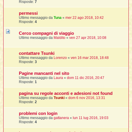
t
Risposte:
7
i
l
i
i
f
f
t
l
i
t
f
t
permessi
t
l
l
i
i
Ultimo messaggio da
Tuna
«
mer 22 ago 2018, 10:42
i
t
i
Risposte:
4
i
t
I
i
i
i
f
i
Cerco compagni di viaggio
l
f
Ultimo messaggio da
Maldito
«
ven 27 apr 2018, 10:08
i
l
l
t
t
i
contattare Tsunki
i
l
i
Ultimo messaggio da
Lorenzo
«
ven 16 mar 2018, 18:48
i
i
Risposte:
3
i
f
t
I
i
t
i
i
i
Pagine mancanti nel sito
i
i
Ultimo messaggio da
Laura
«
dom 11 dic 2016, 20:47
Risposte:
1
t
i
i
i
i
l
pagina su regole acconti e adesioni not found
i
l
t
l
Ultimo messaggio da
Tsunki
«
dom 6 nov 2016, 13:31
i
Risposte:
2
I
t
problemi con login
t
Ultimo messaggio da
gattanera
«
lun 11 lug 2016, 19:03
'
Risposte:
4
i
t