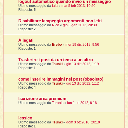
logout automatico quando invio un messaggio
i
i
i
Ultimo messaggio da
tala
«
mar 5 feb 2013, 10:50
Risposte:
5
t
i
Disabilitare lampeggio argomenti non letti
Ultimo messaggio da
Nico
«
gio 3 gen 2013, 20:39
Risposte:
2
t
I
t
Allegati
t
Ultimo messaggio da
Erebo
«
mer 19 dic 2012, 9:56
Risposte:
1
i
Trasferire i post da un tema a un altro
Ultimo messaggio da
Tsunki
«
gio 13 dic 2012, 1:19
l
Risposte:
1
l
t
come inserire immagini nei post (obsoleto)
I
Ultimo messaggio da
Tsunki
«
gio 13 dic 2012, 1:12
i
i
Risposte:
4
t
,
Iscrizione area premium
Ultimo messaggio da
Taranis
«
lun 1 ott 2012, 8:16
i
i
lessico
i
i
Ultimo messaggio da
Tsunki
«
dom 3 ott 2010, 20:19
Risposte:
1