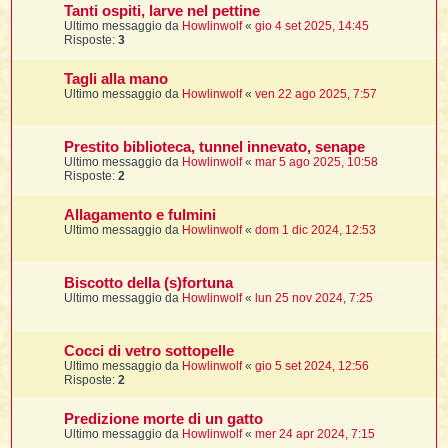
i
i
i
Tanti ospiti, larve nel pettine
Ultimo messaggio da
Howlinwolf
«
gio 4 set 2025, 14:45
Risposte:
3
t
i
Tagli alla mano
Ultimo messaggio da
Howlinwolf
«
ven 22 ago 2025, 7:57
t
I
t
Prestito biblioteca, tunnel innevato, senape
t
Ultimo messaggio da
Howlinwolf
«
mar 5 ago 2025, 10:58
Risposte:
2
i
Allagamento e fulmini
Ultimo messaggio da
Howlinwolf
«
dom 1 dic 2024, 12:53
l
l
t
I
Biscotto della (s)fortuna
i
i
Ultimo messaggio da
Howlinwolf
«
lun 25 nov 2024, 7:25
t
,
Cocci di vetro sottopelle
Ultimo messaggio da
Howlinwolf
«
gio 5 set 2024, 12:56
i
Risposte:
2
i
Predizione morte di un gatto
i
i
Ultimo messaggio da
Howlinwolf
«
mer 24 apr 2024, 7:15