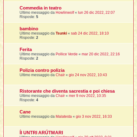
Commedia in teatro
Ultimo messaggio da
Howlinwolf
«
lun 26 dic 2022, 22:07
t
Risposte:
5
l
l
bambino
Ultimo messaggio da
Tsunki
«
sab 24 dic 2022, 18:10
Risposte:
2
Ferita
Ultimo messaggio da
Pollice Verde
«
mar 20 dic 2022, 22:16
Risposte:
2
Polizia contro polizia
i
Ultimo messaggio da
Chaìr
«
gio 24 nov 2022, 10:43
i
Ristorante che diventa sacrestia e poi chiesa
Ultimo messaggio da
Chaìr
«
mer 9 nov 2022, 10:35
Risposte:
4
i
Cane
Ultimo messaggio da
Malatesta
«
gio 3 nov 2022, 16:33
ÍI UNTRI ARÚTMARI
i