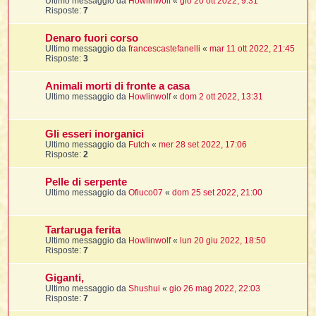
Ultimo messaggio da
Howlinwolf
«
gio 20 ott 2022, 9:31
Risposte:
7
Denaro fuori corso
Ultimo messaggio da
francescastefanelli
«
mar 11 ott 2022, 21:45
Risposte:
3
i
Animali morti di fronte a casa
Ultimo messaggio da
Howlinwolf
«
dom 2 ott 2022, 13:31
l
Gli esseri inorganici
l
Ultimo messaggio da
Futch
«
mer 28 set 2022, 17:06
Risposte:
2
i
Pelle di serpente
Ultimo messaggio da
Ofiuco07
«
dom 25 set 2022, 21:00
i
l
t
Tartaruga ferita
Ultimo messaggio da
Howlinwolf
«
lun 20 giu 2022, 18:50
Risposte:
7
I
l
Giganti,
Ultimo messaggio da
Shushui
«
gio 26 mag 2022, 22:03
i
Risposte:
7