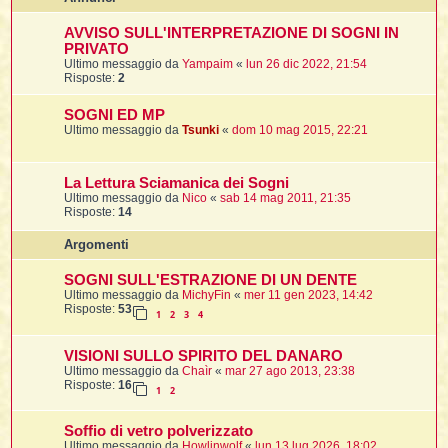
i
l
'
i
I
i
i
AVVISO SULL'INTERPRETAZIONE DI SOGNI IN
i
i
i
PRIVATO
i
f
i
Ultimo messaggio da
Yampaim
«
lun 26 dic 2022, 21:54
i
i
i
Risposte:
2
t
I
l
I
i
SOGNI ED MP
l
i
i
t
Ultimo messaggio da
Tsunki
«
dom 10 mag 2015, 22:21
l
t
I
i
I
'
I
l
t
l
t
f
i
i
La Lettura Sciamanica dei Sogni
t
I
t
Ultimo messaggio da
Nico
«
sab 14 mag 2011, 21:35
l
Risposte:
14
t
t
i
i
i
i
i
Argomenti
l
i
l
l
i
SOGNI SULL'ESTRAZIONE DI UN DENTE
I
'
i
Ultimo messaggio da
MichyFin
«
mer 11 gen 2023, 14:42
t
I
Risposte:
53
i
1
2
3
4
i
t
t
l
i
i
I
i
l
i
VISIONI SULLO SPIRITO DEL DANARO
i
t
i
I
t
Ultimo messaggio da
Chaìr
«
mar 27 ago 2013, 23:38
t
t
i
i
Risposte:
16
i
l
1
2
t
i
i
l
l
i
i
f
Soffio di vetro polverizzato
i
i
i
f
Ultimo messaggio da
Howlinwolf
«
lun 13 lug 2026, 18:02