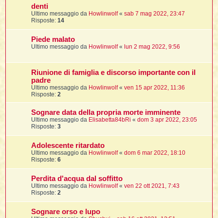
denti
Ultimo messaggio da
Howlinwolf
«
sab 7 mag 2022, 23:47
Risposte:
14
l
l
Piede malato
Ultimo messaggio da
Howlinwolf
«
lun 2 mag 2022, 9:56
i
t
Riunione di famiglia e discorso importante con il
padre
,
Ultimo messaggio da
Howlinwolf
«
ven 15 apr 2022, 11:36
i
Risposte:
2
Sognare data della propria morte imminente
Ultimo messaggio da
Elisabetta84bRi
«
dom 3 apr 2022, 23:05
i
Risposte:
3
i
Adolescente ritardato
l
Ultimo messaggio da
Howlinwolf
«
dom 6 mar 2022, 18:10
Risposte:
6
Perdita d'acqua dal soffitto
Ultimo messaggio da
Howlinwolf
«
ven 22 ott 2021, 7:43
Risposte:
2
Sognare orso e lupo