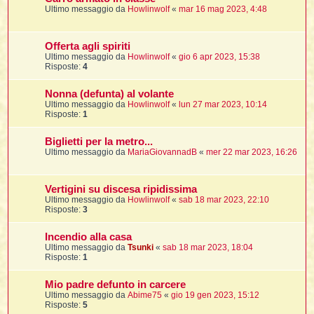
t
Ultimo messaggio da
Howlinwolf
«
mar 16 mag 2023, 4:48
Offerta agli spiriti
i
Ultimo messaggio da
Howlinwolf
«
gio 6 apr 2023, 15:38
Risposte:
4
l
Nonna (defunta) al volante
Ultimo messaggio da
Howlinwolf
«
lun 27 mar 2023, 10:14
Risposte:
1
i
Biglietti per la metro...
Ultimo messaggio da
MariaGiovannadB
«
mer 22 mar 2023, 16:26
I
l
Vertigini su discesa ripidissima
Ultimo messaggio da
Howlinwolf
«
sab 18 mar 2023, 22:10
Risposte:
3
i
Incendio alla casa
Ultimo messaggio da
Tsunki
«
sab 18 mar 2023, 18:04
Risposte:
1
l
Mio padre defunto in carcere
l
Ultimo messaggio da
Abime75
«
gio 19 gen 2023, 15:12
Risposte:
5