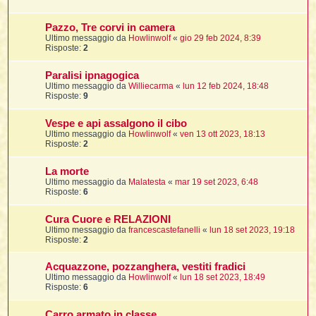
Pazzo, Tre corvi in camera
Ultimo messaggio da
Howlinwolf
«
gio 29 feb 2024, 8:39
i
Risposte:
2
,
Paralisi ipnagogica
Ultimo messaggio da
Williecarma
«
lun 12 feb 2024, 18:48
i
Risposte:
9
i
Vespe e api assalgono il cibo
Ultimo messaggio da
Howlinwolf
«
ven 13 ott 2023, 18:13
Risposte:
2
i
t
La morte
Ultimo messaggio da
Malatesta
«
mar 19 set 2023, 6:48
Risposte:
6
i
Cura Cuore e RELAZIONI
i
Ultimo messaggio da
francescastefanelli
«
lun 18 set 2023, 19:18
i
Risposte:
2
Acquazzone, pozzanghera, vestiti fradici
Ultimo messaggio da
Howlinwolf
«
lun 18 set 2023, 18:49
Risposte:
6
i
i
Carro armato in classe