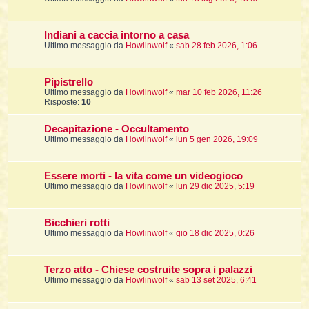
t
i
l
i
i
f
f
t
l
i
t
f
t
Indiani a caccia intorno a casa
t
l
l
i
i
Ultimo messaggio da
Howlinwolf
«
sab 28 feb 2026, 1:06
i
t
i
i
t
I
i
i
i
f
i
l
Pipistrello
f
i
Ultimo messaggio da
Howlinwolf
«
mar 10 feb 2026, 11:26
l
Risposte:
10
l
t
t
i
i
l
i
Decapitazione - Occultamento
i
i
Ultimo messaggio da
Howlinwolf
«
lun 5 gen 2026, 19:09
i
f
t
I
i
t
i
i
i
i
i
Essere morti - la vita come un videogioco
Ultimo messaggio da
Howlinwolf
«
lun 29 dic 2025, 5:19
t
i
i
i
i
l
i
l
Bicchieri rotti
t
l
Ultimo messaggio da
Howlinwolf
«
gio 18 dic 2025, 0:26
i
I
t
Terzo atto - Chiese costruite sopra i palazzi
t
Ultimo messaggio da
Howlinwolf
«
sab 13 set 2025, 6:41
'
i
t