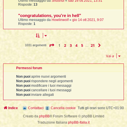
Ultimo messaggio da
Shushui
«
sab 16 ott 2021, 13:51
Risposte:
13
"congratulations, you're in hell"
Ultimo messaggio da
Howlinwolf
«
gio 14 ott 2021, 9:07
Risposte:
1
Pagina
1
di
21
1
2
3
4
5
21
Prossimo
1031 argomenti
…
Vai a
Permessi forum
Non puoi
aprire nuovi argomenti
Non puoi
rispondere negli argomenti
Non puoi
modificare i tuoi messaggi
Non puoi
cancellare i tuoi messaggi
Non puoi
inviare allegati
Indice
Contattaci
Cancella cookie
Tutti gli orari sono
UTC+01:00
Creato da
phpBB
® Forum Software © phpBB Limited
Traduzione Italiana
phpBB-Italia.it