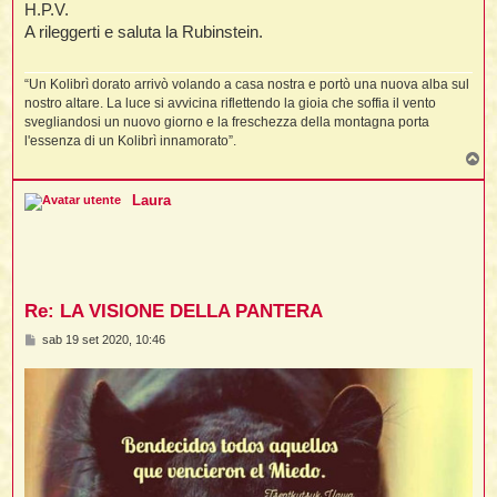
H.P.V.
A rileggerti e saluta la Rubinstein.
“Un Kolibrì dorato arrivò volando a casa nostra e portò una nuova alba sul
nostro altare. La luce si avvicina riflettendo la gioia che soffia il vento
svegliandosi un nuovo giorno e la freschezza della montagna porta
l'essenza di un Kolibrì innamorato”.
T
o
p
Laura
Re: LA VISIONE DELLA PANTERA
M
sab 19 set 2020, 10:46
e
s
s
a
g
g
i
o