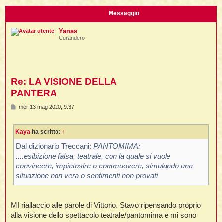
i
l
'
i
I
i
i
Messaggio
i
i
i
i
f
i
Yanas
i
i
i
Curandero
t
I
l
I
i
l
i
i
t
l
t
I
i
I
'
I
l
Re: LA VISIONE DELLA
t
l
t
f
i
i
t
I
PANTERA
t
l
t
t
M
i
mer 13 mag 2020, 9:37
i
e
i
i
i
s
s
l
i
Kaya
ha scritto:
↑
a
l
l
i
g
I
g
'
i
Dal dizionario Treccani:
PANTOMIMA:
t
I
i
i
....esibizione falsa, teatrale, con la quale si vuole
o
i
t
t
l
convincere, impietosire o commuovere, simulando una
i
i
I
i
l
i
situazione non vera o sentimenti non provati
i
t
i
I
t
t
t
i
i
i
l
t
i
i
l
l
MI riallaccio alle parole di Vittorio. Stavo ripensando proprio
i
i
f
alla visione dello spettacolo teatrale/pantomima e mi sono
i
i
i
f