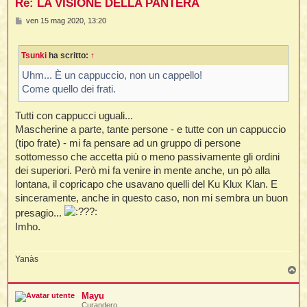
Re: LA VISIONE DELLA PANTERA
M
ven 15 mag 2020, 13:20
e
s
s
Tsunki
ha scritto:
↑
a
g
g
Uhm... È un cappuccio, non un cappello!
i
Come quello dei frati.
o
Tutti con cappucci uguali...
Mascherine a parte, tante persone - e tutte con un cappuccio
(tipo frate) - mi fa pensare ad un gruppo di persone
sottomesso che accetta più o meno passivamente gli ordini
dei superiori. Però mi fa venire in mente anche, un pò alla
lontana, il copricapo che usavano quelli del Ku Klux Klan. E
sinceramente, anche in questo caso, non mi sembra un buon
presagio...
Imho.
Yanàs
T
o
p
Mayu
Curandero