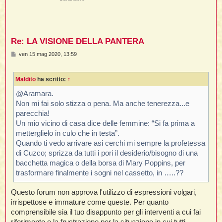
Re: LA VISIONE DELLA PANTERA
M
ven 15 mag 2020, 13:59
e
s
s
Maldito
ha scritto:
↑
a
g
g
@Aramara.
i
Non mi fai solo stizza o pena. Ma anche tenerezza...e
o
parecchia!
Un mio vicino di casa dice delle femmine: “Si fa prima a
metterglielo in culo che in testa”.
Quando ti vedo arrivare asi cerchi mi sempre la profetessa
di Cuzco; sprizza da tutti i pori il desiderio/bisogno di una
bacchetta magica o della borsa di Mary Poppins, per
trasformare finalmente i sogni nel cassetto, in …..??
Questo forum non approva l'utilizzo di espressioni volgari,
irrispettose e immature come queste. Per quanto
comprensibile sia il tuo disappunto per gli interventi a cui fai
riferimento e la frustrazione per la situazione in cui tutti