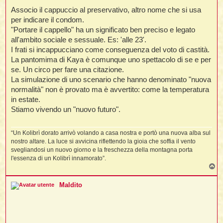
o
Associo il cappuccio al preservativo, altro nome che si usa
per indicare il condom.
"Portare il cappello" ha un significato ben preciso e legato
all'ambito sociale e sessuale. Es: 'alle 23'.
I frati si incappucciano come conseguenza del voto di castità.
i
La pantomima di Kaya è comunque uno spettacolo di se e per
se. Un circo per fare una citazione.
La simulazione di uno scenario che hanno denominato "nuova
normalità" non è provato ma è avvertito: come la temperatura
l
in estate.
l
Stiamo vivendo un "nuovo futuro".
i
“Un Kolibrì dorato arrivò volando a casa nostra e portò una nuova alba sul
i
nostro altare. La luce si avvicina riflettendo la gioia che soffia il vento
l
svegliandosi un nuovo giorno e la freschezza della montagna porta
t
l'essenza di un Kolibrì innamorato”.
T
o
p
I
Maldito
l
i