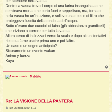
per scendere nella vasca.
Dentro la vasca trovo il corpo di una farina insanguinata che
sembrava morta, che porto fuori e seppellisco, ma, tornato
nella vasca ho un'intuizione, e sollevo una specie di filtro che
proteggeva l'uscita della condotta dell'acqua.
Sotto c'erano due cuccioli di faina (già abbastanza grandicelli)
che iniziano a correre per tutta la vasca.
Allora cerco di indirizzarli verso la scala e dopo alcuni tentativi
riesco a farne uscire prima uno e poi l'altro.
Un caso o un segno anticipato?
Sicuramente un evento wakan
Animo y fuerza
Kaya
T
o
p
Maldito
Re: LA VISIONE DELLA PANTERA
M
lun 25 mag 2020, 6:17
e