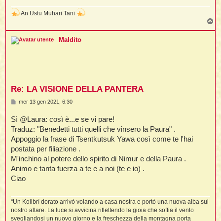
An Ustu Muhari Tani
T
o
p
Maldito
Re: LA VISIONE DELLA PANTERA
M
mer 13 gen 2021, 6:30
e
s
Sì @Laura: così è...e se vi pare!
s
a
Traduz: "Benedetti tutti quelli che vinsero la Paura" .
g
Appoggio la frase di Tsentkutsuk Yawa così come te l'hai
g
i
postata per filiazione .
o
M'inchino al potere dello spirito di Nimur e della Paura .
Animo e tanta fuerza a te e a noi (te e io) .
Ciao
“Un Kolibrì dorato arrivò volando a casa nostra e portò una nuova alba sul
nostro altare. La luce si avvicina riflettendo la gioia che soffia il vento
svegliandosi un nuovo giorno e la freschezza della montagna porta