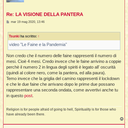
Re: LA VISIONE DELLA PANTERA
M
mar 19 mag 2020, 13:46
e
s
s
Tsunki
ha scritto:
↑
a
g
g
video "Le Faine e la Pandemia"
i
o
Non credo che il numero delle faine rappresenti il numero di
mesi. Cioè 4 mesi. Credo invece che le faine arrivino a coppie
perchè il numero 2 in lingua degli spiriti è legato all' oscurità
(quindi al colore nero, come la pantera, ed alla paura).
Temo invece che la griglia del camino rappresenti il lockdown
e che le due faine che arrivano dopo le prime due possano
rappresentare una seconda ondata, come avvertivi anche tu
in questo
post
.
Religion is for people afraid of going to hell, Spirituality is for those who
have already been there.
T
o
p