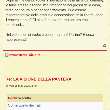
Dopo la fine del lockdown ( liberazione delle faine dal camino),
le faine stesse escono, ma rimangono nei pressi della casa,
forse per paura o per sconcertamento. Può essere
t
rappresentativo della graduale concessione della libertá, dopo
l
il contenimento? Ci si può muovere, ma ancora con
l
restrizioni...
Nel video non si vedeva bene, ma chi é Pallino? E cosa
rappresenta?
T
o
p
Maldito
i
i
Re: LA VISIONE DELLA PANTERA
M
ven 15 mag 2020, 2:40
e
i
s
s
Tsunki
ha scritto:
↑
a
g
g
Come quello dei frati.
i
i