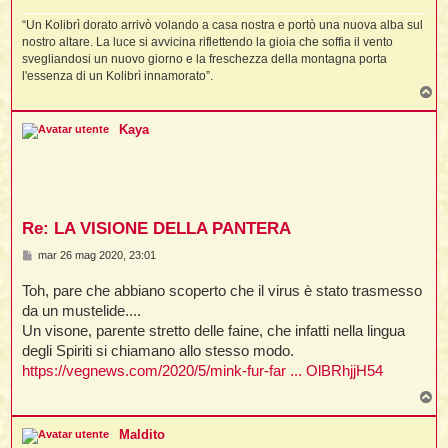
“Un Kolibrì dorato arrivò volando a casa nostra e portò una nuova alba sul
nostro altare. La luce si avvicina riflettendo la gioia che soffia il vento
svegliandosi un nuovo giorno e la freschezza della montagna porta
l'essenza di un Kolibrì innamorato”.
T
o
p
Kaya
Re: LA VISIONE DELLA PANTERA
M
mar 26 mag 2020, 23:01
e
s
Toh, pare che abbiano scoperto che il virus è stato trasmesso
s
a
da un mustelide....
g
Un visone, parente stretto delle faine, che infatti nella lingua
g
i
degli Spiriti si chiamano allo stesso modo.
o
https://vegnews.com/2020/5/mink-fur-far ... OlBRhjjH54
T
o
p
Maldito