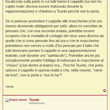
t
focalizzata sulla parte in cui tutti hanno il cappello (se non ho
i
l
i
i
f
capito male: doveva essere indossato durante la
f
t
l
i
t
f
t
rappresentazione) e chiedono a Tsunki perché non lo porta.
t
l
l
i
i
i
t
i
Se si potesse assimilare il cappello alle mascherine (che ora
i
t
I
i
i
i
stanno divenendo obbligatorie per tutti), allora mi verrebbe da
f
i
l
f
pensare che, con una seconda ondata, potrebbe essere
i
l
scoperto che le modalità di contagio del virus sono diverse da
l
t
quelle che si sono pensate fino ad ora e che le mascherine
t
i
i
l
potrebbero non servire a molto (l'ho pensato per il fatto che
i
i
i
tutti dovevano portare il cappello in una rappresentazione
i
f
t
I
i
teatrale, cioè durante uno "spettacolo"). Potrebbe anche più
t
i
i
semplicemente predire l'obbligo di indossare le mascherine al
i
i
i
"chiuso" (cioè dentro al teatro) ma... Perché Tsunki, che porta
t
i
i
spesso il cappello in questa realtà e che, nella visione, "viene
i
i
da fuori", non lo porta e "non lo ha"?
l
i
l
t
l
i
Yanàs
I
t
T
o
t
p
Tsunki
'
Administrator
i
t