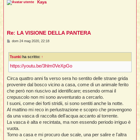
Kaya
Re: LA VISIONE DELLA PANTERA
M
dom 24 mag 2020, 22:18
e
s
s
Tsunki
ha scritto:
↑
a
g
g
https://youtu.be/3hlm0VeXpGo
i
o
Circa quattro anni fa verso sera ho sentito delle strane grida
provenire dal bosco vicino a casa, come di un animale ferito
che però non riuscivo ad identificare; essendo ormai il
crepuscolo non mi sono avventurato a cercarlo.
I suoni, come dei forti stridii, si sono sentiti anche la notte.
Al mattino mi reco in perlustrazione e scopro che provengono
da una vasca di raccolta dell'acqua accanto al torrente.
La vasca è alta e recintata, ma non essendo periodo irriguo è
vuota.
Torno a casa e mi procuro due scale, una per salire e l'altra