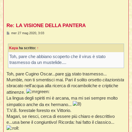
Re: LA VISIONE DELLA PANTERA
M
mer 27 mag 2020, 3:03
e
s
s
Kaya
ha scritto:
↑
a
g
g
Toh, pare che abbiano scoperto che il virus è stato
i
trasmesso da un mustelide....
o
Toh, pare Cugino Oscar...pare
sia
stato trasmesso...
Mumble, non ti smentisci mai. Pari il solito orsetto
citazionista
sbracato nell'acqua alla ricerca di rocamboliche e criptiche
attinenze.
La lingua degli spiriti mi è arcana, ma mi sei sempre molto
simpatico anche da ex hermano...
T.V.B. forestale foresto ex Vittorio.
Magari, se riesci, cerca di essere più chiaro e descrittivo
e...usa bene il congiuntivo! Ricorda: hai fatto il classico...