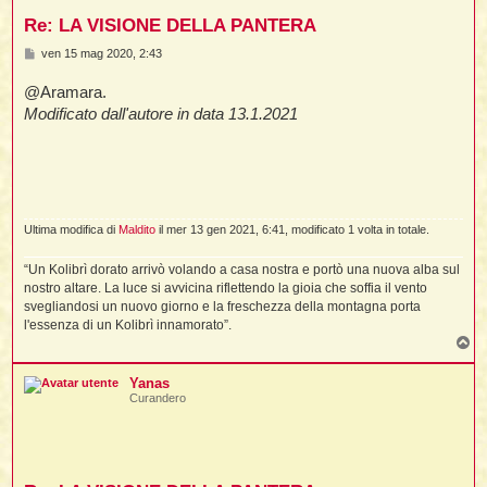
Re: LA VISIONE DELLA PANTERA
M
ven 15 mag 2020, 2:43
l
e
s
l
@Aramara.
s
a
Modificato dall'autore in data 13.1.2021
g
i
g
i
t
o
,
i
Ultima modifica di
Maldito
il mer 13 gen 2021, 6:41, modificato 1 volta in totale.
“Un Kolibrì dorato arrivò volando a casa nostra e portò una nuova alba sul
i
nostro altare. La luce si avvicina riflettendo la gioia che soffia il vento
svegliandosi un nuovo giorno e la freschezza della montagna porta
i
l'essenza di un Kolibrì innamorato”.
l
T
o
p
Yanas
Curandero