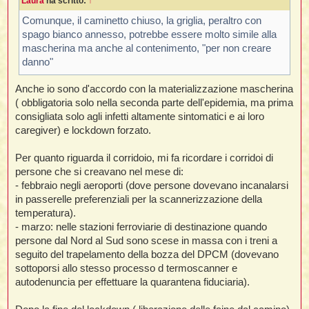
Laura
ha scritto:
↑
a
t
g
g
Comunque, il caminetto chiuso, la griglia, peraltro con
i
spago bianco annesso, potrebbe essere molto simile alla
o
mascherina ma anche al contenimento, "per non creare
i
danno"
l
Anche io sono d'accordo con la materializzazione mascherina
( obbligatoria solo nella seconda parte dell'epidemia, ma prima
consigliata solo agli infetti altamente sintomatici e ai loro
i
caregiver) e lockdown forzato.
I
Per quanto riguarda il corridoio, mi fa ricordare i corridoi di
l
persone che si creavano nel mese di:
- febbraio negli aeroporti (dove persone dovevano incanalarsi
in passerelle preferenziali per la scannerizzazione della
temperatura).
i
- marzo: nelle stazioni ferroviarie di destinazione quando
persone dal Nord al Sud sono scese in massa con i treni a
seguito del trapelamento della bozza del DPCM (dovevano
sottoporsi allo stesso processo d termoscanner e
l
autodenuncia per effettuare la quarantena fiduciaria).
l