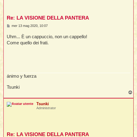
i
i
i
t
i
Re: LA VISIONE DELLA PANTERA
M
mer 13 mag 2020, 10:07
e
s
Uhm... È un cappuccio, non un cappello!
t
I
s
t
a
Come quello dei frati.
g
t
g
i
i
o
l
l
ánimo y fuerza
t
I
Tsunki
i
i
T
t
o
p
Tsunki
,
Administrator
i
i
i
i
Re: LA VISIONE DELLA PANTERA