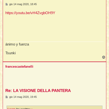
M
gio 14 mag 2020, 18:45
e
s
https://youtu.be/vH4ZvgbOH9Y
i
s
a
g
,
g
i
o
i
i
ánimo y fuerza
i
Tsunki
t
T
o
p
francescastefanelli
i
i
i
Re: LA VISIONE DELLA PANTERA
M
gio 14 mag 2020, 19:45
e
s
i
i
s