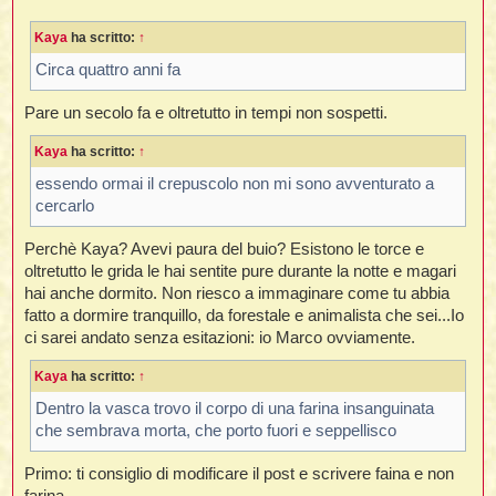
s
s
Kaya
ha scritto:
↑
a
g
g
Circa quattro anni fa
i
o
Pare un secolo fa e oltretutto in tempi non sospetti.
Kaya
ha scritto:
↑
essendo ormai il crepuscolo non mi sono avventurato a
cercarlo
Perchè Kaya? Avevi paura del buio? Esistono le torce e
oltretutto le grida le hai sentite pure durante la notte e magari
hai anche dormito. Non riesco a immaginare come tu abbia
fatto a dormire tranquillo, da forestale e animalista che sei...Io
ci sarei andato senza esitazioni: io Marco ovviamente.
Kaya
ha scritto:
↑
Dentro la vasca trovo il corpo di una farina insanguinata
che sembrava morta, che porto fuori e seppellisco
Primo: ti consiglio di modificare il post e scrivere faina e non
farina.