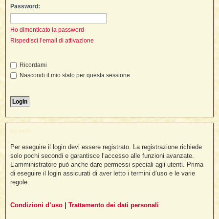
i
l
Password:
'
i
I
i
i
i
i
i
i
f
i
Ho dimenticato la password
i
i
i
Rispedisci l’email di attivazione
t
I
l
I
i
l
i
i
t
l
Ricordami
t
I
i
I
'
I
l
Nascondi il mio stato per questa sessione
t
l
t
f
i
i
t
I
t
l
t
t
i
i
i
i
i
l
i
Iscriviti
l
l
i
I
'
i
t
I
Per eseguire il login devi essere registrato. La registrazione richiede
i
solo pochi secondi e garantisce l’accesso alle funzioni avanzate.
i
t
t
l
L’amministratore può anche dare permessi speciali agli utenti. Prima
i
i
I
i
l
i
di eseguire il login assicurati di aver letto i termini d’uso e le varie
i
t
i
I
t
regole.
t
t
i
i
i
l
t
i
i
l
l
Condizioni d’uso
|
Trattamento dei dati personali
i
i
f
i
i
i
f