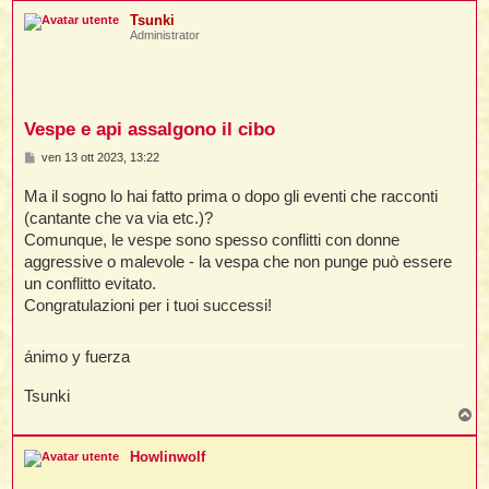
i
i
p
i
Tsunki
Administrator
t
i
Vespe e api assalgono il cibo
t
I
t
M
ven 13 ott 2023, 13:22
t
e
s
Ma il sogno lo hai fatto prima o dopo gli eventi che racconti
s
i
a
(cantante che va via etc.)?
g
Comunque, le vespe sono spesso conflitti con donne
g
l
i
aggressive o malevole - la vespa che non punge può essere
l
o
t
un conflitto evitato.
Congratulazioni per i tuoi successi!
I
i
i
t
ánimo y fuerza
,
Tsunki
i
T
i
o
p
Howlinwolf
i
i