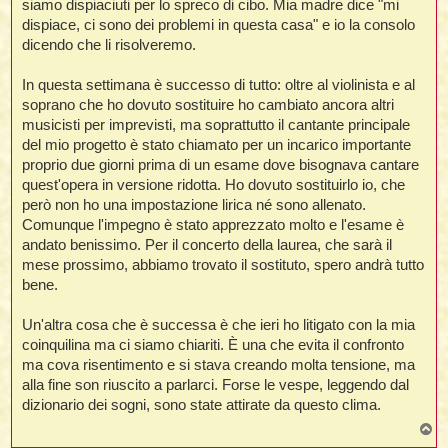
siamo dispiaciuti per lo spreco di cibo. Mia madre dice "mi
t
i
l
i
i
dispiace, ci sono dei problemi in questa casa" e io la consolo
f
f
t
l
i
t
f
t
dicendo che li risolveremo.
t
l
l
i
i
i
t
i
In questa settimana è successo di tutto: oltre al violinista e al
i
t
I
i
i
soprano che ho dovuto sostituire ho cambiato ancora altri
i
f
i
l
f
musicisti per imprevisti, ma soprattutto il cantante principale
i
l
del mio progetto è stato chiamato per un incarico importante
l
t
proprio due giorni prima di un esame dove bisognava cantare
t
i
i
l
quest'opera in versione ridotta. Ho dovuto sostituirlo io, che
i
i
i
però non ho una impostazione lirica né sono allenato.
i
f
t
I
i
Comunque l'impegno è stato apprezzato molto e l'esame è
t
i
i
andato benissimo. Per il concerto della laurea, che sarà il
i
i
i
mese prossimo, abbiamo trovato il sostituto, spero andrà tutto
t
bene.
i
i
i
i
l
i
l
Un'altra cosa che è successa è che ieri ho litigato con la mia
t
l
coinquilina ma ci siamo chiariti. È una che evita il confronto
i
I
t
ma cova risentimento e si stava creando molta tensione, ma
alla fine son riuscito a parlarci. Forse le vespe, leggendo dal
t
dizionario dei sogni, sono state attirate da questo clima.
'
T
i
t
o