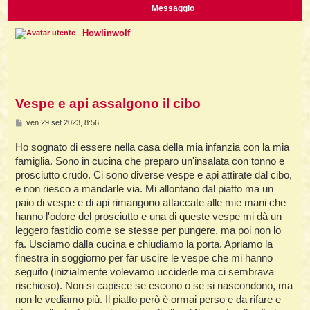
i
l
Messaggio
'
i
I
i
i
i
i
i
Howlinwolf
i
f
i
i
i
i
t
I
l
I
i
l
i
i
t
l
t
I
i
I
Vespe e api assalgono il cibo
'
I
l
t
l
t
f
M
ven 29 set 2023, 8:56
i
i
t
I
e
t
l
s
Ho sognato di essere nella casa della mia infanzia con la mia
t
t
i
s
i
a
i
i
famiglia. Sono in cucina che preparo un'insalata con tonno e
i
g
prosciutto crudo. Ci sono diverse vespe e api attirate dal cibo,
g
l
i
i
e non riesco a mandarle via. Mi allontano dal piatto ma un
l
l
i
I
o
paio di vespe e di api rimangono attaccate alle mie mani che
'
i
t
I
i
hanno l'odore del prosciutto e una di queste vespe mi dà un
i
t
t
l
leggero fastidio come se stesse per pungere, ma poi non lo
i
i
I
i
l
i
fa. Usciamo dalla cucina e chiudiamo la porta. Apriamo la
i
t
i
I
t
finestra in soggiorno per far uscire le vespe che mi hanno
t
t
i
i
i
l
t
seguito (inizialmente volevamo ucciderle ma ci sembrava
i
i
l
l
rischioso). Non si capisce se escono o se si nascondono, ma
i
i
f
non le vediamo più. Il piatto però è ormai perso e da rifare e
i
i
i
f