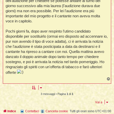
dell'audizione per chiedere se potesse andare al turno del
t
giorno successivo alla mia laurea (l'audizione durava due
giorni) ma non era possibile. Per lei l'audizione era più
importante del mio progetto e il cantante non aveva molta
i
voce in capitolo.
l
Pochi giorni fa, dopo aver respinto l'utimo candidato
disponibile per sostituirlo (ormai ero disposto ad accennare io,
pur non avendo il tipo di voce adatta), ci è arrivata la notizia
i
che l'audizione è stata posticipata a data da destinarsi e il
cantante ha ripreso a cantare con noi. Quella mattina avevo
I
danzato il doppio animale dopo tanto tempo per chiedere
l
sostegno, e poi è arrivata la notizia nel tardo pomeriggio. Ho
ringraziato gli spiriti con un'offerta di tabacco e farò ulteriori
offerte
T
i
o
p
3 messaggi • Pagina
1
di
1
l
Vai a
l
Indice
Contattaci
Cancella cookie
Tutti gli orari sono
UTC+01:00