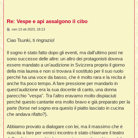
i
Re: Vespe e api assalgono il cibo
,
M
ven 13 ott 2023, 18:13
e
s
Ciao Tsunki, ti ringrazio!
s
i
a
i
g
Il sogno è stato fatto dopo gli eventi, ma dall'ultimo post ne
g
i
sono successe delle altre: un altro dei protagonisti doveva
o
essere mandato a un'audizione in Svizzera proprio il giorno
i
della mia laurea e non si trovava il sostituto per il suo ruolo
t
perché ha una voce da basso, che è molto rara e la recita è
anche fra poco tempo. A fare pressione per mandarlo in
quest'audizione era la sua docente di canto, una donna
i
parecchio "vespa". Tra l'altro eravamo molto dispiaciuti
i
i
perché questo cantante era molto bravo e già preparato per la
parte (forse nel sogno era questo il piatto lasciato in cucina
che andava rifatto?).
Abbiamo provato a dialogare con lei, ma il massimo che è
i
i
riuscita a fare per venirci incontro è stato chiamare il teatro