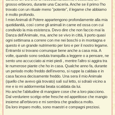
g
grosso erbivoro, durante una Cacerìa. Anche se il primo l'ho
g
i
trovato con un rituale meno "potente", il legame che abbiamo
o
è molto profondo.
I miei Animali di Potere appartengono profondamente alla mia
quotidianità, così come gli animali in carne ed ossa con cui
condivido la mia esistenza. Devo dire che non faccio mai la
Danza dell'Animale, ma, anche se vivo in città, li porto quasi
ogni settimana a correre con me nei boschi o in montagna e
questo è un grande nutrimento per loro e per il nostro legame.
Entrambi si trovano comunque bene anche a casa mia. A
volte, quando sono seduta tranquilla a leggere o a pensare, ne
sento uno accucciato ai miei piedi , mentre l'altro si aggira tra
le numerose piante che ho in casa. Qualche anno fa, durante
un periodo molto freddo dell'inverno, si ruppe la caldaia e in
casa faceva decisamente freddo. Una sera il mio Animale
(quello che avevo già trovato) salì sul letto, si sdraiò vicino a
me e io mi addormentai beata scaldata da lui.
Ho anche l'abitudine di mangiare cose che a loro piacciono.
Dal verduriere scelgo erbe fresche ed appetitose che mangio
insieme all'erbivoro e mi sembra che gradisca molto.
Da loro imparo molto, sono maestri e compagni preziosi.