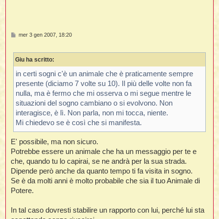
l
M
mer 3 gen 2007, 18:20
l
e
s
s
Giu ha scritto:
a
i
g
t
g
in certi sogni c'è un animale che è praticamente sempre
i
presente (diciamo 7 volte su 10). Il più delle volte non fa
,
o
i
nulla, ma è fermo che mi osserva o mi segue mentre le
situazioni del sogno cambiano o si evolvono. Non
interagisce, è lì. Non parla, non mi tocca, niente.
Mi chiedevo se è così che si manifesta.
i
i
E' possibile, ma non sicuro.
l
Potrebbe essere un animale che ha un messaggio per te e
che, quando tu lo capirai, se ne andrà per la sua strada.
Dipende però anche da quanto tempo ti fa visita in sogno.
Se è da molti anni è molto probabile che sia il tuo Animale di
Potere.
In tal caso dovresti stabilire un rapporto con lui, perché lui sta