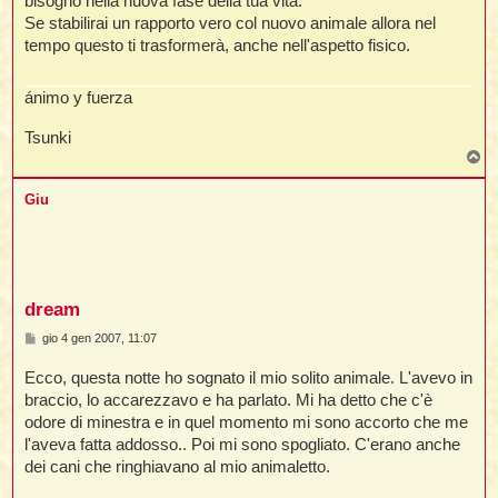
bisogno nella nuova fase della tua vita.
Se stabilirai un rapporto vero col nuovo animale allora nel
tempo questo ti trasformerà, anche nell'aspetto fisico.
ánimo y fuerza
Tsunki
T
o
p
Giu
dream
M
gio 4 gen 2007, 11:07
e
s
Ecco, questa notte ho sognato il mio solito animale. L'avevo in
s
a
braccio, lo accarezzavo e ha parlato. Mi ha detto che c'è
g
odore di minestra e in quel momento mi sono accorto che me
g
i
l'aveva fatta addosso.. Poi mi sono spogliato. C'erano anche
o
dei cani che ringhiavano al mio animaletto.