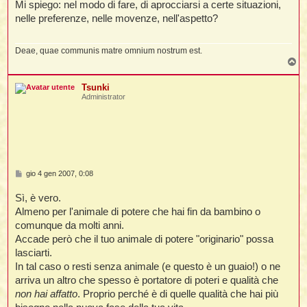
Mi spiego: nel modo di fare, di aprocciarsi a certe situazioni,
nelle preferenze, nelle movenze, nell'aspetto?
Deae, quae communis matre omnium nostrum est.
T
o
p
Tsunki
Administrator
M
gio 4 gen 2007, 0:08
e
s
Sì, è vero.
s
a
Almeno per l'animale di potere che hai fin da bambino o
g
comunque da molti anni.
g
i
Accade però che il tuo animale di potere "originario" possa
o
lasciarti.
In tal caso o resti senza animale (e questo è un guaio!) o ne
arriva un altro che spesso è portatore di poteri e qualità che
non hai affatto
. Proprio perché è di quelle qualità che hai più