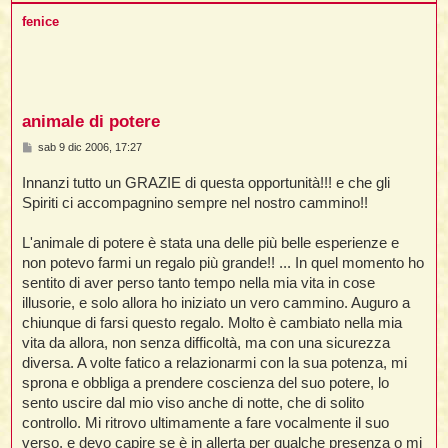
t
i
l
p
i
fenice
i
f
f
t
l
i
t
f
t
t
l
l
i
i
i
t
i
i
t
I
i
i
i
f
i
l
animale di potere
f
i
l
M
sab 9 dic 2006, 17:27
l
t
e
t
i
s
i
Innanzi tutto un GRAZIE di questa opportunità!!! e che gli
l
i
s
i
a
i
Spiriti ci accompagnino sempre nel nostro cammino!!
g
i
f
t
I
i
g
t
i
i
i
L'animale di potere è stata una delle più belle esperienze e
i
i
o
i
non potevo farmi un regalo più grande!! ... In quel momento ho
t
sentito di aver perso tanto tempo nella mia vita in cose
i
i
i
i
illusorie, e solo allora ho iniziato un vero cammino. Auguro a
l
i
l
chiunque di farsi questo regalo. Molto è cambiato nella mia
t
l
vita da allora, non senza difficoltà, ma con una sicurezza
i
I
t
diversa. A volte fatico a relazionarmi con la sua potenza, mi
sprona e obbliga a prendere coscienza del suo potere, lo
t
sento uscire dal mio viso anche di notte, che di solito
'
controllo. Mi ritrovo ultimamente a fare vocalmente il suo
i
t
verso, e devo capire se è in allerta per qualche presenza o mi