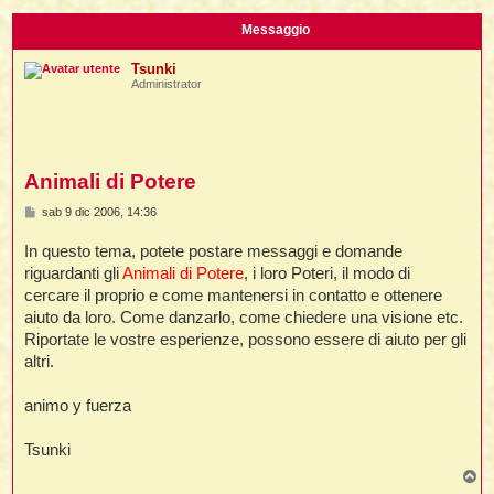
i
l
'
i
I
i
i
Messaggio
i
i
i
i
f
i
Tsunki
i
i
i
Administrator
t
I
l
I
i
l
i
i
t
l
t
I
i
I
'
I
l
Animali di Potere
t
l
t
f
i
i
t
I
M
sab 9 dic 2006, 14:36
t
l
e
t
t
i
s
i
In questo tema, potete postare messaggi e domande
i
i
s
i
a
riguardanti gli
Animali di Potere
, i loro Poteri, il modo di
g
l
i
cercare il proprio e come mantenersi in contatto e ottenere
g
l
l
i
I
i
aiuto da loro. Come danzarlo, come chiedere una visione etc.
'
i
o
t
I
Riportate le vostre esperienze, possono essere di aiuto per gli
i
i
t
t
altri.
l
i
i
I
i
l
i
i
t
i
I
t
animo y fuerza
t
t
i
i
i
l
t
i
i
Tsunki
l
l
i
i
f
T
i
i
i
f
o