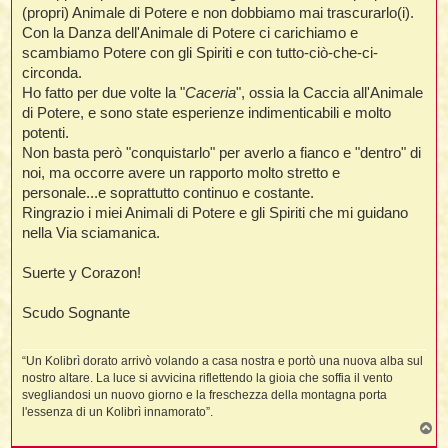
(propri) Animale di Potere e non dobbiamo mai trascurarlo(i).
Con la Danza dell'Animale di Potere ci carichiamo e
scambiamo Potere con gli Spiriti e con tutto-ciò-che-ci-
i
circonda.
,
Ho fatto per due volte la "
Caceria
", ossia la Caccia all'Animale
di Potere, e sono state esperienze indimenticabili e molto
potenti.
i
Non basta però "conquistarlo" per averlo a fianco e "dentro" di
i
noi, ma occorre avere un rapporto molto stretto e
personale...e soprattutto continuo e costante.
Ringrazio i miei Animali di Potere e gli Spiriti che mi guidano
i
t
nella Via sciamanica.
Suerte y Corazon!
i
Scudo Sognante
i
i
“Un Kolibrì dorato arrivò volando a casa nostra e portò una nuova alba sul
nostro altare. La luce si avvicina riflettendo la gioia che soffia il vento
svegliandosi un nuovo giorno e la freschezza della montagna porta
l'essenza di un Kolibrì innamorato”.
i
i
T
o