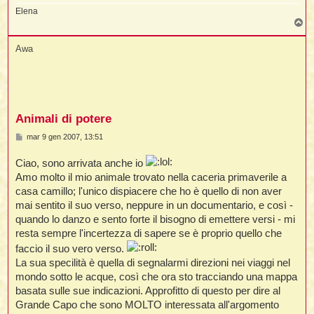
Elena
T
o
p
Awa
Animali di potere
M
mar 9 gen 2007, 13:51
e
s
Ciao, sono arrivata anche io
s
a
Amo molto il mio animale trovato nella caceria primaverile a
g
casa camillo; l'unico dispiacere che ho è quello di non aver
g
i
mai sentito il suo verso, neppure in un documentario, e così -
o
quando lo danzo e sento forte il bisogno di emettere versi - mi
resta sempre l'incertezza di sapere se è proprio quello che
faccio il suo vero verso.
La sua specilità è quella di segnalarmi direzioni nei viaggi nel
mondo sotto le acque, così che ora sto tracciando una mappa
basata sulle sue indicazioni. Approfitto di questo per dire al
Grande Capo che sono MOLTO interessata all'argomento