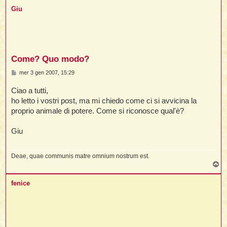
p
t
Giu
i
Come? Quo modo?
l
M
mer 3 gen 2007, 15:29
e
i
s
Ciao a tutti,
s
a
ho letto i vostri post, ma mi chiedo come ci si avvicina la
g
I
proprio animale di potere. Come si riconosce qual'è?
g
l
i
o
Giu
Deae, quae communis matre omnium nostrum est.
i
T
o
p
fenice
l
l