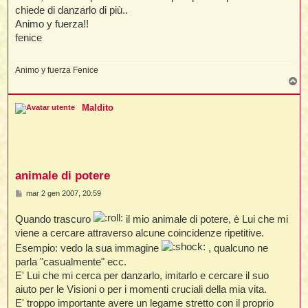
i
i
i
chiede di danzarlo di più..
Animo y fuerza!!
fenice
t
i
Animo y fuerza Fenice
T
t
I
o
t
p
t
Maldito
i
l
l
t
animale di potere
I
M
mar 2 gen 2007, 20:59
e
i
i
s
t
Quando trascuro
il mio animale di potere, è Lui che mi
s
a
viene a cercare attraverso alcune coincidenze ripetitive.
,
g
g
Esempio: vedo la sua immagine
, qualcuno ne
i
i
parla "casualmente" ecc.
o
i
E' Lui che mi cerca per danzarlo, imitarlo e cercare il suo
aiuto per le Visioni o per i momenti cruciali della mia vita.
i
i
E' troppo importante avere un legame stretto con il proprio