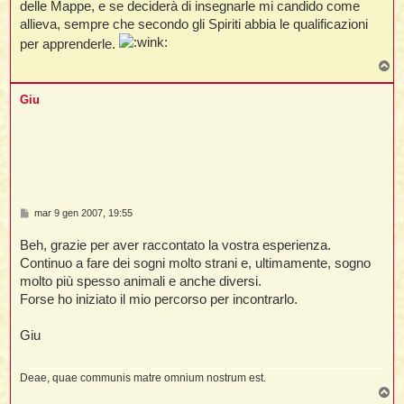
delle Mappe, e se deciderà di insegnarle mi candido come
allieva, sempre che secondo gli Spiriti abbia le qualificazioni
per apprenderle.
T
o
p
Giu
M
mar 9 gen 2007, 19:55
e
s
Beh, grazie per aver raccontato la vostra esperienza.
s
a
Continuo a fare dei sogni molto strani e, ultimamente, sogno
g
molto più spesso animali e anche diversi.
g
i
Forse ho iniziato il mio percorso per incontrarlo.
o
Giu
Deae, quae communis matre omnium nostrum est.
T