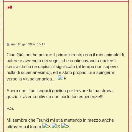
o
p
jeff
M
mer 10 gen 2007, 15:17
e
s
Ciao Giù, anche per me il primo incontro con il mio animale di
s
a
potere è avvenuto nei sogni, che continuavano a ripetersi
g
senza che io ne capissi il significato (al tempo non sapevo
g
i
nulla di sciamanesimo), ed è stato proprio lui a spingermi
o
verso la via sciamanica....
Spero che i tuoi sogni ti guidino per trovare la tua strada,
grazie x aver condiviso con noi le tue esperienze!!!
P.S.
Mi sembra che Tsunki mi stia mettendo in mezzo anche
attraverso il forum