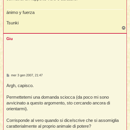
ánimo y fuerza
Tsunki
T
o
p
Giu
M
mer 3 gen 2007, 21:47
e
s
Argh, capisco.
s
a
g
Permettetemi una domanda sciocca (da poco mi sono
g
i
avvicinato a questo argomento, sto cercando ancora di
o
orientarmi).
Corrisponde al vero quando si dice/scrive che si assomiglia
caratterialmente al proprio animale di potere?