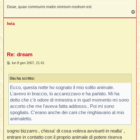
Deae, quae communis matre omnium nostrum est.
T
o
p
Iwia
Re: dream
M
lun 8 gen 2007, 21:41
e
s
s
Giu ha scritto:
a
g
g
Ecco, questa notte ho sognato il mio solito animale.
i
L'avevo in braccio, lo accarezzavo e ha parlato. Mi ha
o
detto che c'è odore di minestra e in quel momento mi sono
accorto che me l'aveva fatta addosso.. Poi mi sono
spogliato. C'erano anche dei cani che ringhiavano al mio
animaletto.
sogno bizzarro , chissa' di cosa voleva avvisarti in realta' ,
entrare in contatto con il proprio animale di potere riserva