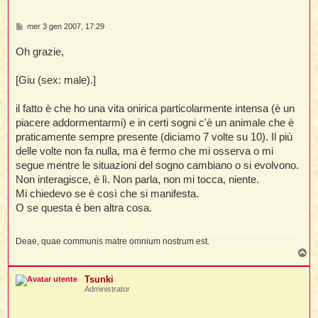
M
mer 3 gen 2007, 17:29
e
s
Oh grazie,
s
a
g
i
[Giu (sex: male).]
g
i
o
il fatto è che ho una vita onirica particolarmente intensa (è un
piacere addormentarmi) e in certi sogni c'è un animale che è
l
praticamente sempre presente (diciamo 7 volte su 10). Il più
l
delle volte non fa nulla, ma è fermo che mi osserva o mi
segue mentre le situazioni del sogno cambiano o si evolvono.
i
Non interagisce, è lì. Non parla, non mi tocca, niente.
Mi chiedevo se è così che si manifesta.
i
O se questa è ben altra cosa.
l
t
Deae, quae communis matre omnium nostrum est.
T
I
o
l
p
Tsunki
Administrator
i