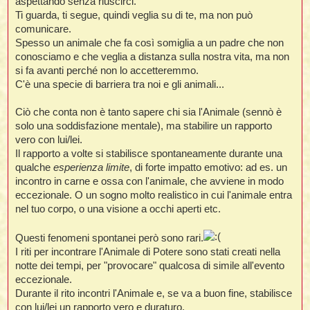
aspettando senza riuscirci.
Ti guarda, ti segue, quindi veglia su di te, ma non può
comunicare.
Spesso un animale che fa così somiglia a un padre che non
conosciamo e che veglia a distanza sulla nostra vita, ma non
si fa avanti perché non lo accetteremmo.
C'è una specie di barriera tra noi e gli animali...
Ciò che conta non è tanto sapere chi sia l'Animale (sennò è
solo una soddisfazione mentale), ma stabilire un rapporto
vero con lui/lei.
Il rapporto a volte si stabilisce spontaneamente durante una
qualche
esperienza limite
, di forte impatto emotivo: ad es. un
incontro in carne e ossa con l'animale, che avviene in modo
eccezionale. O un sogno molto realistico in cui l'animale entra
nel tuo corpo, o una visione a occhi aperti etc.
Questi fenomeni spontanei però sono rari.
I riti per incontrare l'Animale di Potere sono stati creati nella
notte dei tempi, per "provocare" qualcosa di simile all'evento
eccezionale.
Durante il rito incontri l'Animale e, se va a buon fine, stabilisce
con lui/lei un rapporto vero e duraturo.