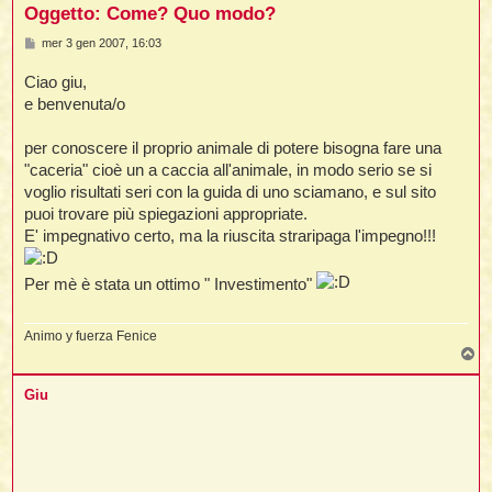
Oggetto: Come? Quo modo?
M
mer 3 gen 2007, 16:03
t
e
s
l
Ciao giu,
s
l
a
e benvenuta/o
g
g
i
per conoscere il proprio animale di potere bisogna fare una
o
"caceria" cioè un a caccia all'animale, in modo serio se si
voglio risultati seri con la guida di uno sciamano, e sul sito
puoi trovare più spiegazioni appropriate.
E' impegnativo certo, ma la riuscita straripaga l'impegno!!!
i
Per mè è stata un ottimo " Investimento"
i
Animo y fuerza Fenice
T
o
p
Giu
i
i