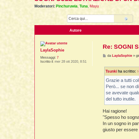
Moderatori:
Pinchuruwia
,
Tuna
,
Mayu
Cerca
Ricer
Autore
Re: SOGNI 
LaylaSophie
M
da
LaylaSophie
»
g
Messaggi:
7
e
Iscritto il:
mer 28 ott 2020, 8:51
s
s
Tsunki
ha scritto:
↑
a
g
g
Grazie a tutti c
i
Però... se non d
o
se avevate qualc
del tutto inutile.
Hai ragione!
"Spesso ho sognat
In un sogno in par
giusto per essere