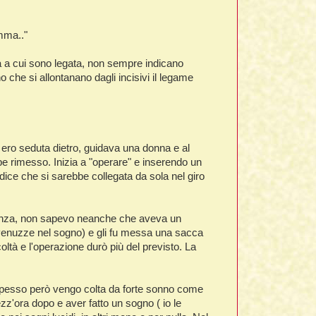
mma.."
a a cui sono legata, non sempre indicano
che si allontanano dagli incisivi il legame
ero seduta dietro, guidava una donna e al
be rimesso. Inizia a "operare" e inserendo un
i dice che si sarebbe collegata da sola nel giro
rgenza, non sapevo neanche che aveva un
due venuzze nel sogno) e gli fu messa una sacca
oltà e l'operazione durò più del previsto. La
 spesso però vengo colta da forte sonno come
z'ora dopo e aver fatto un sogno ( io le