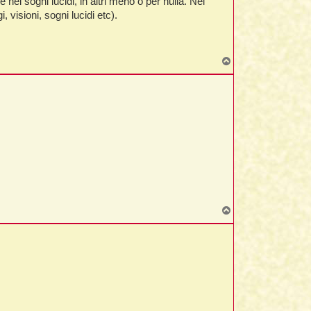
ei sogni lucidi, in altri meno o per nulla. Nel
 visioni, sogni lucidi etc).
T
o
p
T
o
p