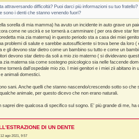
ta attraversando difficoltà? Puoi darci più informazioni su tuo fratello?
e sono i denti che stanno venendo fuori?
ella sorella di mia mamma) ha avuto un incidente in auto grave un paio 
a come ne uscirà e se tornerà a camminare ( per ora deve star fermo a 
redetta mia zia materna) in questo periodo sta a casa dei miei genit
 problemi di salute e sarebbe autosufficiente si trova bene da loro ( è
 e gli devono star dietro come un bambino su tutto e come un bambin
itori devono star dietro da soli a mio zio materno ( si dividevano q
a zia materna sia come sostegno psicologico sia nelle faccende domes
 tornerà dall'ospedale mio zio. I miei genitori e i miei zii abitano in
o e animali domestici.
 sono sani. Anche quelli che stanno nascendo/crescendo sotto so che
 qualche animale, per questo dicevo che non erano naturali.
n saprei dire qualcosa di specifico sul sogno. E' più grande di me, ha d
LL'ESTRAZIONE DI UN DENTE
 12 ago 2021, 9:57