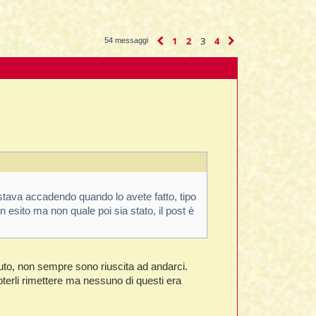
1
2
3
4
Precedente
Prossimo
54 messaggi
 stava accadendo quando lo avete fatto, tipo
esito ma non quale poi sia stato, il post è
uto, non sempre sono riuscita ad andarci.
terli rimettere ma nessuno di questi era