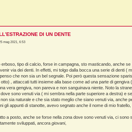
LL'ESTRAZIONE DI UN DENTE
25 mag 2021, 6:53
erboso, tipo di calcio, forse in campagna, sto masticando, anche se 
enir via dei denti. In effetti, mi tolgo dalla bocca una serie di denti ( 
enso che non sia un bel segnale. Poi però questa sensazione sparisce. S
tto otto) , attaccati tutti insieme alla base come ad una parte di gengi
a vera gengiva, non pareva e non sanguinava niente. Noto la stranezza 
 dove sono venuti via ( mi sembra nella parte superiore a destra) e s
ti non sia naturale e che sia stato meglio che siano venuti via, anche
i gli appunti di stanotte, avevo segnato anche il nome di mio fratello
utto a posto, anche se forse nella zona dove sono venuti via, ci sono s
amente sviluppati, ancora
giovani
,