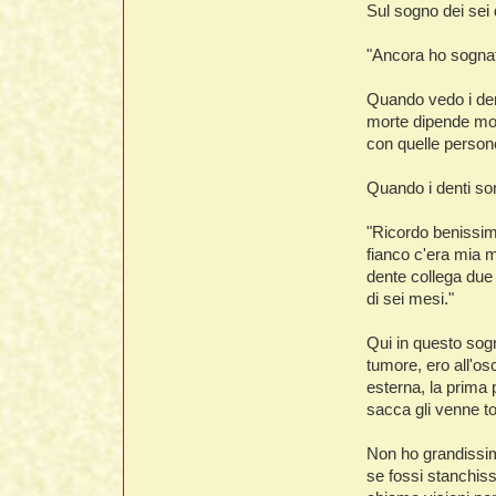
Sul sogno dei sei
"Ancora ho sognat
Quando vedo i den
morte dipende molt
con quelle person
Quando i denti son
"Ricordo benissim
fianco c'era mia m
dente collega due f
di sei mesi."
Qui in questo sog
tumore, ero all'os
esterna, la prima 
sacca gli venne to
Non ho grandissim
se fossi stanchiss