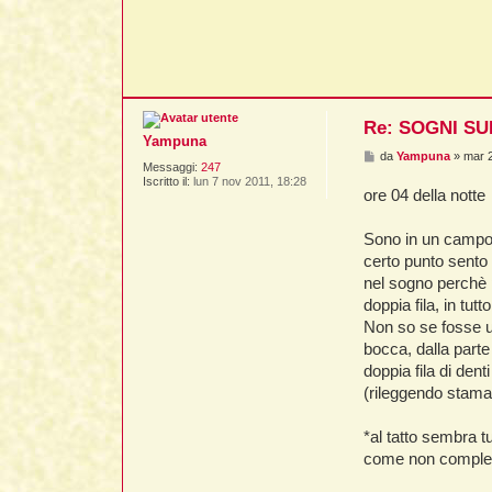
g
i
o
Re: SOGNI SU
Yampuna
M
da
Yampuna
»
mar 
Messaggi:
247
e
Iscritto il:
lun 7 nov 2011, 18:28
s
ore 04 della notte
s
a
g
Sono in un campo 
g
i
certo punto sento v
o
nel sogno perchè p
doppia fila, in tu
Non so se fosse un
bocca, dalla parte
doppia fila di den
(rileggendo staman
*al tatto sembra t
come non complet