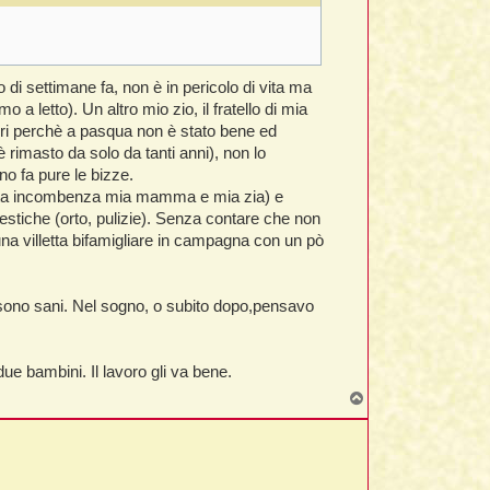
di settimane fa, non è in pericolo di vita ma
letto). Un altro mio zio, il fratello di mia
ori perchè a pasqua non è stato bene ed
 rimasto da solo da tanti anni), non lo
o fa pure le bizze.
uesta incombenza mia mamma e mia zia) e
tiche (orto, pulizie). Senza contare che non
 una villetta bifamigliare in campagna con un pò
 sono sani. Nel sogno, o subito dopo,pensavo
ue bambini. Il lavoro gli va bene.
T
o
p