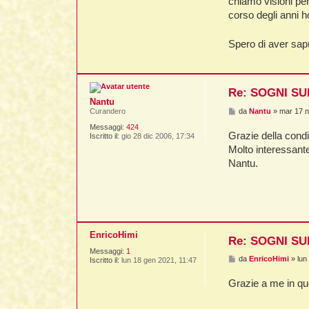
chiamo visioni per
corso degli anni ho
Spero di aver sap
Re: SOGNI SU
Nantu
M
da
Nantu
»
mar 17 n
Curandero
e
Messaggi:
424
s
Grazie della condi
Iscritto il:
gio 28 dic 2006, 17:34
s
a
Molto interessant
g
Nantu.
g
i
o
EnricoHimi
Re: SOGNI SU
Messaggi:
1
M
da
EnricoHimi
»
lun
Iscritto il:
lun 18 gen 2021, 11:47
e
s
Grazie a me in qu
s
a
g