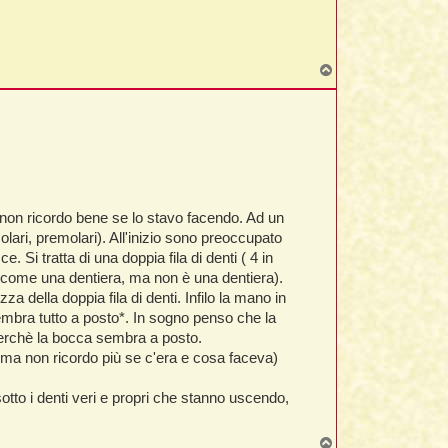
T
o
p
non ricordo bene se lo stavo facendo. Ad un
molari, premolari). All'inizio sono preoccupato
i tratta di una doppia fila di denti ( 4 in
va (come una dentiera, ma non è una dentiera).
della doppia fila di denti. Infilo la mano in
embra tutto a posto*. In sogno penso che la
 perchè la bocca sembra a posto.
, ma non ricordo più se c'era e cosa faceva)
otto i denti veri e propri che stanno uscendo,
T