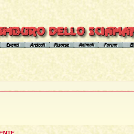
el sito
Calendario eventi
Indice articoli
Indice risorse
I poteri degli animali
Area Premium
Il Cerchio di Tamburo
L'Arútam
Info sull'autore
Gli animali nei sogni e nelle vi
del mirror
Apprendistato Sciamanico
Tséntsak e Spiriti Aiutanti
Contatto
Schede
omepage
Il Flusso di esistenze
Curanderos qualificati
Anaconda
Vicente Júa
Pagamenti
Aquila
Sciamanesimo, Sciamaneria, Sciamanità
Corso Interpretazione Sogni
Boa
Sciamanesimo e Psicologia
Dizionario dei Sogni
Cavallo
Il Cammino delle 24 Stelle
Introduzione
Elefante
La predizione sciamanica
Pagina iniziale
Giaguaro
DENTE