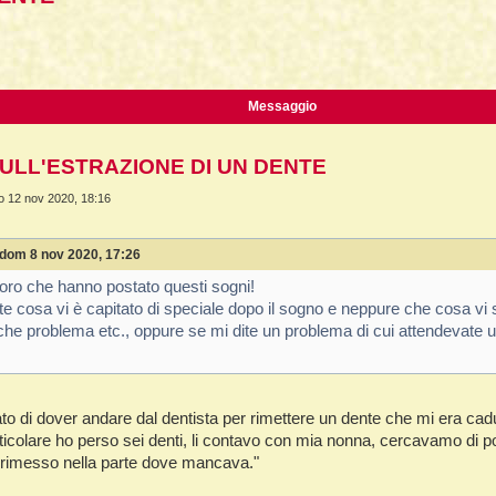
La Fine della Civiltà
Dizionario degli Tséntsak
Lepre
ca avanzata
Il Fiume della Vita, i Reni e il muro
Introduzione
Orso
Articoli Premium
Pagina iniziale
Messaggio
Sogno e Destino - 1° parte
La Lingua degli Spiriti
SULL'ESTRAZIONE DI UN DENTE
Sogno e Destino - 2° parte
Introduzione
io 12 nov 2020, 18:16
Tecniche di Guarigione
Indice alfabetico
Recupero dell'Animale di Potere
Apprendistato Sciamanico Online
dom 8 nov 2020, 17:26
Estrazione delle Intrusioni
Iscrizione
oloro che hanno postato questi sogni!
ite cosa vi è capitato di speciale dopo il sogno e neppure che cosa vi
Cattura delle Intrusioni
Area apprendisti
he problema etc., oppure se mi dite un problema di cui attendevate un 
Depossessione
Area Premium
Guarigione a distanza
Homepage
o di dover andare dal dentista per rimettere un dente che mi era cad
Sciamanesimo e Guarigione
Info sui contenuti
ticolare ho perso sei denti, li contavo con mia nonna, cercavamo di po
 rimesso nella parte dove mancava."
Introduzione
Tariffe e Offerte