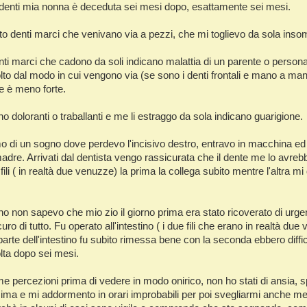
Intrusioni
Iscrizione
 denti mia nonna è deceduta sei mesi dopo, esattamente sei mesi.
Possessioni
Lessico Sciamanico
o denti marci che venivano via a pezzi, che mi toglievo da sola inso
Perdita d'Anima
Introduzione
ti marci che cadono da soli indicano malattia di un parente o person
Indice alfabetico
o dal modo in cui vengono via (se sono i denti frontali e mano a mano 
e è meno forte.
Pagina iniziale
o doloranti o traballanti e me li estraggo da sola indicano guarigione.
o di un sogno dove perdevo l'incisivo destro, entravo in macchina ed 
adre. Arrivati dal dentista vengo rassicurata che il dente me lo avreb
ili ( in realtà due venuzze) la prima la collega subito mentre l'altra m
no non sapevo che mio zio il giorno prima era stato ricoverato di u
curo di tutto. Fu operato all'intestino ( i due fili che erano in realtà 
parte dell'intestino fu subito rimessa bene con la seconda ebbero diffic
lta dopo sei mesi.
e percezioni prima di vedere in modo onirico, non ho stati di ansia,
ima e mi addormento in orari improbabili per poi svegliarmi anche mez