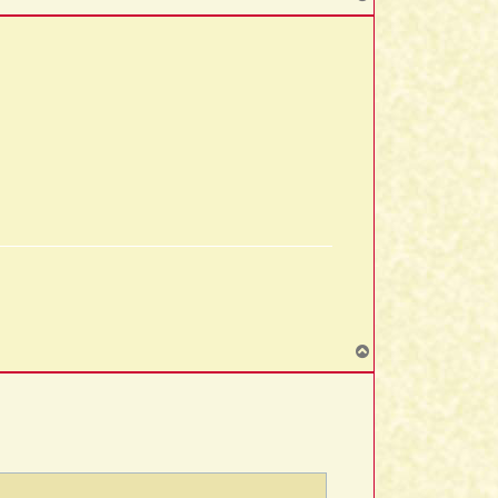
o
p
T
o
p