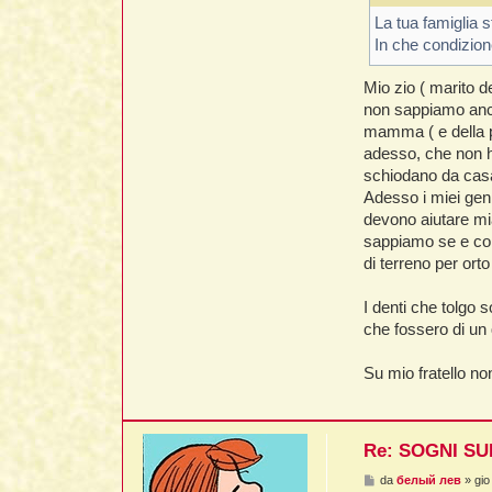
g
g
La tua famiglia s
i
In che condizion
o
Mio zio ( marito d
non sappiamo ancor
mamma ( e della p
adesso, che non ha
schiodano da casa
Adesso i miei gen
devono aiutare mi
sappiamo se e come
di terreno per ort
I denti che tolgo
che fossero di un
Su mio fratello no
Re: SOGNI SU
M
da
белый лев
»
gio