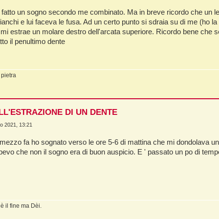
o fatto un sogno secondo me combinato. Ma in breve ricordo che un le
fianchi e lui faceva le fusa. Ad un certo punto si sdraia su di me (ho la
 mi estrae un molare destro dell'arcata superiore. Ricordo bene che s
tto il penultimo dente
 pietra
LL'ESTRAZIONE DI UN DENTE
o 2021, 13:21
ezzo fa ho sognato verso le ore 5-6 di mattina che mi dondolava un d
pevo che non il sogno era di buon auspicio. E ' passato un po di te
 il fine ma Dèi.