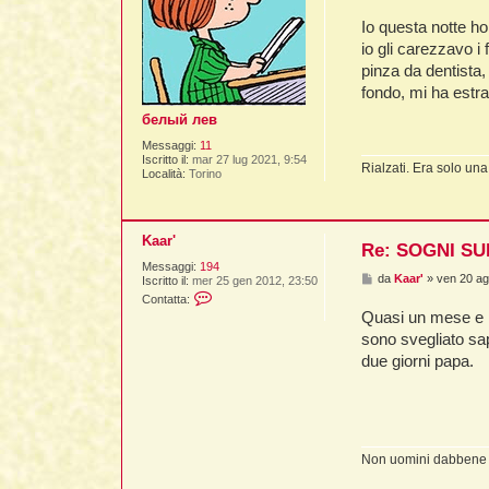
e
s
Io questa notte h
s
a
io gli carezzavo i 
g
pinza da dentista,
g
i
fondo, mi ha estra
o
белый лев
Messaggi:
11
Iscritto il:
mar 27 lug 2021, 9:54
Rialzati. Era solo una
Località:
Torino
Kaar'
Re: SOGNI SU
Messaggi:
194
M
da
Kaar'
»
ven 20 ag
Iscritto il:
mer 25 gen 2012, 23:50
e
C
Contatta:
s
o
Quasi un mese e m
s
n
a
t
sono svegliato sa
g
a
due giorni papa.
g
t
i
t
o
a
K
a
a
r
Non uomini dabbene è
'