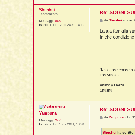
Shushui
Re: SOGNI SU
Tséntsakero
M
da
Shushui
»
dom 3
Messaggi:
886
e
Iscritto il:
lun 12 ott 2009, 10:19
s
La tua famiglia sta
s
a
In che condizione
g
g
i
o
"Nosotros hemos ens
Los Árboles
Ánimo y fuerza
Shushuì
Re: SOGNI SU
Yampuna
M
da
Yampuna
»
lun 
Messaggi:
247
e
Iscritto il:
lun 7 nov 2011, 18:28
s
s
Shushui
ha scritto
a