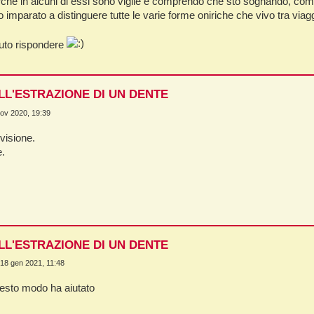
chè in alcuni di essi sono vigile e comprendo che sto sognando, come n
 imparato a distinguere tutte le varie forme oniriche che vivo tra viaggi,
uto rispondere
LL'ESTRAZIONE DI UN DENTE
ov 2020, 19:39
visione.
e.
LL'ESTRAZIONE DI UN DENTE
 18 gen 2021, 11:48
esto modo ha aiutato