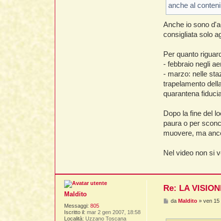
i
anche al conten
o
Anche io sono d'a
consigliata solo ag
Per quanto riguard
- febbraio negli a
- marzo: nelle sta
trapelamento dell
quarantena fiducia
Dopo la fine del l
paura o per sconc
muovere, ma ancor
Nel video non si 
Re: LA VISIO
Maldito
M
da
Maldito
»
ven 15
Messaggi:
805
e
Iscritto il:
mar 2 gen 2007, 18:58
s
Località:
Uzzano Toscana
s