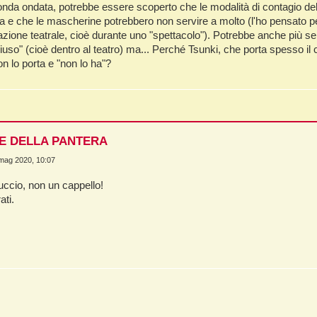
Intrusioni
Iscrizione
nda ondata, potrebbe essere scoperto che le modalità di contagio del
a e che le mascherine potrebbero non servire a molto (l'ho pensato per 
Possessioni
Lessico Sciamanico
zione teatrale, cioè durante uno "spettacolo"). Potrebbe anche più se
uso" (cioè dentro al teatro) ma... Perché Tsunki, che porta spesso il c
Perdita d'Anima
Introduzione
on lo porta e "non lo ha"?
Indice alfabetico
Pagina iniziale
NE DELLA PANTERA
mag 2020, 10:07
ccio, non un cappello!
ati.