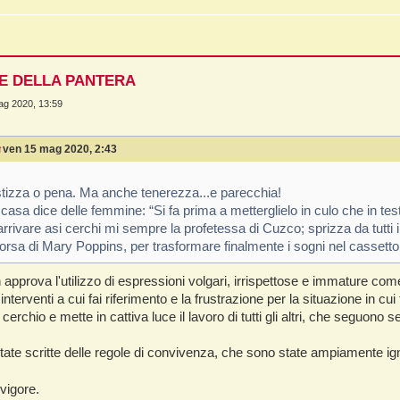
NE DELLA PANTERA
ag 2020, 13:59
↑
ven 15 mag 2020, 2:43
stizza o pena. Ma anche tenerezza...e parecchia!
casa dice delle femmine: “Si fa prima a metterglielo in culo che in test
rivare asi cerchi mi sempre la profetessa di Cuzco; sprizza da tutti i
orsa di Mary Poppins, per trasformare finalmente i sogni nel cassetto
pprova l'utilizzo di espressioni volgari, irrispettose e immature com
interventi a cui fai riferimento e la frustrazione per la situazione in cui
erchio e mette in cattiva luce il lavoro di tutti gli altri, che seguono
ate scritte delle regole di convivenza, che sono state ampiamente ig
 vigore.