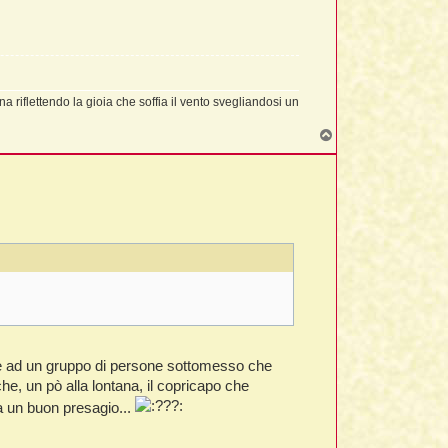
a riflettendo la gioia che soffia il vento svegliandosi un
T
o
p
are ad un gruppo di persone sottomesso che
he, un pò alla lontana, il copricapo che
a un buon presagio...