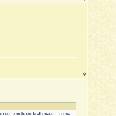
o
p
T
o
p
be essere molto simile alla mascherina ma