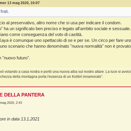
mer 13 mag 2020, 10:07
rati.
io al preservativo, altro nome che si usa per indicare il condom.
o" ha un significato ben preciso e legato all'ambito sociale e sessuale. 
cciano come conseguenza del voto di castità.
aya è comunque uno spettacolo di se e per se. Un circo per fare una
 uno scenario che hanno denominato "nuova normalità" non è provato 
 "nuovo futuro".
ivò volando a casa nostra e portò una nuova alba sul nostro altare. La luce si avvicin
schezza della montagna porta l'essenza di un Kolibrì innamorato”.
NE DELLA PANTERA
 mag 2020, 2:43
tore in data 13.1.2021