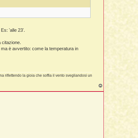
Es: 'alle 23'.
 citazione.
ma è avvertito: come la temperatura in
a riflettendo la gioia che soffia il vento svegliandosi un
T
o
p