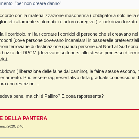
imento, "per non creare danno"
ccordo con la materializzazione mascherina ( obbligatoria solo nella
li infetti altamente sintomatici e ai loro caregiver) e lockdown forzato.
a il corridoio, mi fa ricordare i corridoi di persone che si creavano ne
eroporti (dove persone dovevano incanalarsi in passerelle preferenzial
zioni ferroviarie di destinazione quando persone dal Nord al Sud sono
a bozza del DPCM (dovevano sottoporsi allo stesso processo d termo
ria).
ockdown ( liberazione delle faine dal camino), le faine stesse escono,
ertamento. Può essere rappresentativo della graduale concessione dell
a con restrizioni...
vedeva bene, ma chi é Pallino? E cosa rappresenta?
NE DELLA PANTERA
 mag 2020, 2:40