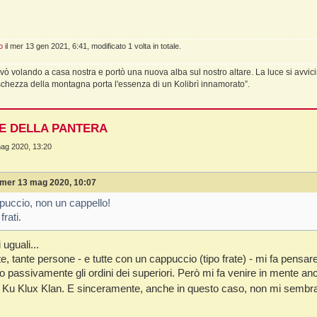
o
il mer 13 gen 2021, 6:41, modificato 1 volta in totale.
ivò volando a casa nostra e portò una nuova alba sul nostro altare. La luce si avvicin
schezza della montagna porta l'essenza di un Kolibrì innamorato”.
NE DELLA PANTERA
ag 2020, 13:20
mer 13 mag 2020, 10:07
puccio, non un cappello!
rati.
uguali...
e, tante persone - e tutte con un cappuccio (tipo frate) - mi fa pens
 passivamente gli ordini dei superiori. Però mi fa venire in mente anc
l Ku Klux Klan. E sinceramente, anche in questo caso, non mi sembr