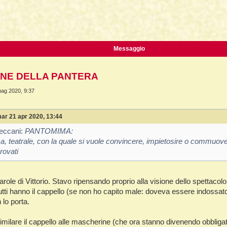
La Fine della Civiltà
Dizionario degli Tséntsak
Lepre
ca avanzata
Il Fiume della Vita, i Reni e il muro
Introduzione
Orso
Articoli Premium
Pagina iniziale
Messaggio
Sogno e Destino - 1° parte
La Lingua degli Spiriti
IONE DELLA PANTERA
Sogno e Destino - 2° parte
Introduzione
ag 2020, 9:37
Tecniche di Guarigione
Indice alfabetico
Recupero dell'Animale di Potere
Apprendistato Sciamanico Online
ar 21 apr 2020, 13:44
Estrazione delle Intrusioni
Iscrizione
reccani:
PANTOMIMA:
alsa, teatrale, con la quale si vuole convincere, impietosire o commuo
Cattura delle Intrusioni
Area apprendisti
rovati
Depossessione
Area Premium
Guarigione a distanza
Homepage
 parole di Vittorio. Stavo ripensando proprio alla visione dello spettac
 tutti hanno il cappello (se non ho capito male: doveva essere indossa
Sciamanesimo e Guarigione
Info sui contenuti
lo porta.
Introduzione
Tariffe e Offerte
milare il cappello alle mascherine (che ora stanno divenendo obbligato