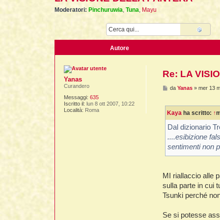
Moderatori:
Pinchuruwia
,
Tuna
,
Mayu
Cerca
Ricer
Autore
Re: LA VIS
Yanas
Curandero
M
da
Yanas
»
mer 13 m
e
Messaggi:
635
s
Iscritto il:
lun 8 ott 2007, 10:22
s
Località:
Roma
Kaya
ha scritto:
↑
m
a
g
g
Dal dizionario T
i
....esibizione f
o
sentimenti non p
MI riallaccio alle
sulla parte in cui
Tsunki perché non 
Se si potesse assi