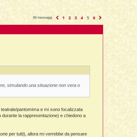
1
2
3
4
5
6
Precedente
Prossimo
80 messaggi
vere, simulando una situazione non vera o
olo teatrale/pantomima e mi sono focalizzata
to durante la rappresentazione) e chiedono a
rie per tutti), allora mi verrebbe da pensare