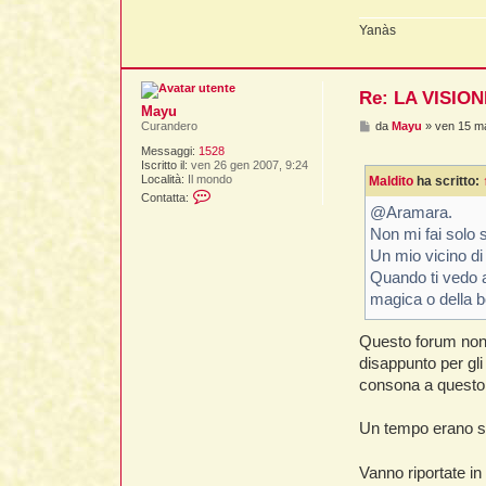
Yanàs
Re: LA VISIO
Mayu
M
da
Mayu
»
ven 15 m
Curandero
e
Messaggi:
1528
s
Iscritto il:
ven 26 gen 2007, 9:24
s
Località:
Il mondo
Maldito
ha scritto:
a
C
g
Contatta:
o
g
@Aramara.
n
i
Non mi fai solo 
t
o
a
Un mio vicino di 
t
Quando ti vedo ar
t
a
magica o della b
M
a
y
Questo forum non a
u
disappunto per gli 
consona a questo c
Un tempo erano st
Vanno riportate in