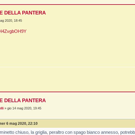
NE DELLA PANTERA
mag 2020, 18:45
/vH4ZvgbOH9Y
NE DELLA PANTERA
lli
»
gio 14 mag 2020, 19:45
mer 6 mag 2020, 22:10
inetto chiuso, la griglia, peraltro con spago bianco annesso, potreb