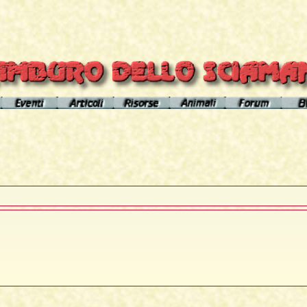
el sito
Calendario eventi
Indice articoli
Indice risorse
I poteri degli animali
Area Premium
Il Cerchio di Tamburo
L'Arútam
Info sull'autore
Gli animali nei sogni e nelle vi
del mirror
Apprendistato Sciamanico
Tséntsak e Spiriti Aiutanti
Contatto
Schede
omepage
Il Flusso di esistenze
Curanderos qualificati
Anaconda
Vicente Júa
Pagamenti
Aquila
Sciamanesimo, Sciamaneria, Sciamanità
Corso Interpretazione Sogni
Boa
Sciamanesimo e Psicologia
Dizionario dei Sogni
Cavallo
Il Cammino delle 24 Stelle
Introduzione
Elefante
La predizione sciamanica
Pagina iniziale
Giaguaro