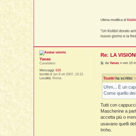
a
o
t
t
a
M
Ultima modifica di
Maldit
a
l
d
“Un Kolibrì dorato arr
i
nuovo giorno e la fre
t
o
Re: LA VISIO
Yanas
M
da
Yanas
»
ven 15 m
Curandero
e
Messaggi:
635
s
Iscritto il:
lun 8 ott 2007, 10:22
s
Località:
Roma
Tsunki
ha scritto:
↑
a
g
g
Uhm... È un cap
i
Come quello dei f
o
Tutti con cappucci 
Mascherine a part
accetta più o meno
usavano quelli de
Imho.