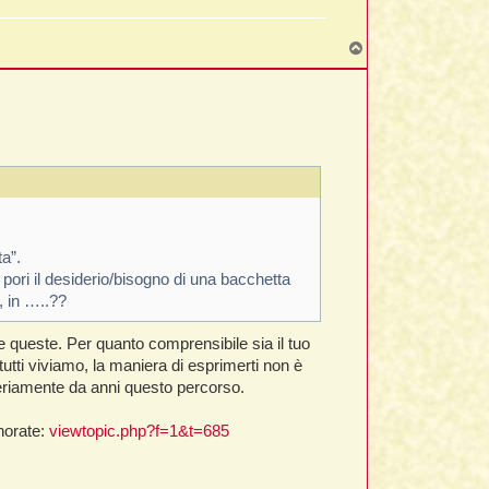
T
o
p
a”.
 pori il desiderio/bisogno di una bacchetta
, in …..??
e queste. Per quanto comprensibile sia il tuo
 tutti viviamo, la maniera di esprimerti non è
 seriamente da anni questo percorso.
norate:
viewtopic.php?f=1&t=685