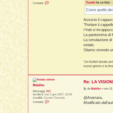
C
Tsunki
ha scritto:
↑
a
Contatta:
o
g
n
g
Come quello dei f
t
i
a
o
t
Associo il cappucc
t
"Portare il cappell
a
M
I frati si incappu
a
La pantomima di K
l
d
La simulazione di
i
estate.
t
o
Stiamo vivendo un
“Un Kolibrì dorato arr
nuovo giorno e la fre
Re: LA VISIO
Maldito
M
da
Maldito
»
ven 15
Messaggi:
805
e
Iscritto il:
mar 2 gen 2007, 18:58
s
@Aramara.
Località:
Uzzano Toscana
s
C
a
Contatta:
Modificato dall'au
o
g
n
g
t
i