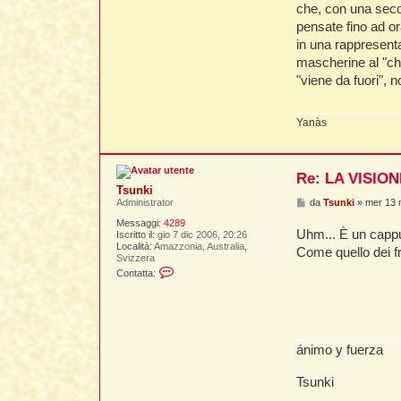
che, con una seco
pensate fino ad or
in una rappresenta
mascherine al "chi
"viene da fuori", n
Yanàs
Re: LA VISIO
Tsunki
M
da
Tsunki
»
mer 13 
Administrator
e
Messaggi:
4289
s
Uhm... È un cappu
Iscritto il:
gio 7 dic 2006, 20:26
s
Località:
Amazzonia, Australia,
a
Come quello dei fr
Svizzera
g
C
g
Contatta:
o
i
n
o
t
a
t
t
ánimo y fuerza
a
T
s
Tsunki
u
n