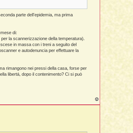
 seconda parte dell'epidemia, ma prima
l mese di:
i per la scannerizzazione della temperatura).
 scese in massa con i treni a seguito del
scanner e autodenuncia per effettuare la
 ma rimangono nei pressi della casa, forse per
a libertá, dopo il contenimento? Ci si può
T
o
p