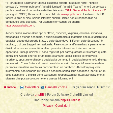
i
l
“Il Forum dello Sciamano” utilizza il sistema phpBB (in seguito “loro”, “phpBB
'
i
I
i
i
software”, “www.phpbb.com”, “phpBB Limited”, “phpBB Teams”) che è un software
i
i
i
per la creazione di comunità web rilasciata sotto “
GNU General Public License v2
”
i
f
i
(in seguito “GPL”) liberamente scaricabile da
www.phpbb.com
. Il software phpBB
i
i
i
facilita le aree di discussione internet; phpBB Limited non è responsabile dei
t
contenuti e della gestione. Per ulteriori informazioni su phpBB:
I
l
https://www.phpbb.com
.
I
i
l
i
i
t
Accetti di non inviare alcun tipo di offesa, oscenità, volgarità, calunnia, minaccia,
l
t
I
i
I
messaggio a sfondo sessuale, o qualsiasi altro tipo di materiale che può violare una
'
I
l
qualsiasi Legge del proprio Stato, o dello Stato dove “Il Forum dello Sciamano” è
t
l
t
f
ospitato, o di una Legge internazionale. Fare ciò porta all’immediato e permanente
i
i
t
I
divieto di accesso, con notifica al tuo provider Internet se è ritenuto da noi
t
l
opportuno. Tutti gli indirizzi IP sono registrati per salvaguardare e rinforzare queste
t
t
i
i
condizioni. Accetti che “Il Forum dello Sciamano” abbia il diritto di rimuovere,
i
i
i
riscrivere, spostare o chiudere qualsiasi argomento in qualsiasi momento lo ritenga
necessario. Come fruitore di questo servizio, accetti che ogni informazione (dato
l
i
personale) tu abbia inviato sia conservata in un database. Al contempo queste
l
l
i
I
informazioni non saranno divulgate a nessuno senza il tuo consenso, né “Il Forum
'
i
dello Sciamano” o phpBB sono da ritenersi responsabili per qualsiasi violazione al
t
I
i
sistema che possa compromettere queste informazioni.
i
t
t
l
i
i
I
i
Indice
Contattaci
Cancella cookie
Tutti gli orari sono
UTC+01:00
l
i
i
t
i
I
t
t
t
Creato da
phpBB
® Forum Software © phpBB Limited
i
i
i
l
t
i
Traduzione Italiana
phpBB-Italia.it
i
l
l
Privacy
|
Condizioni
i
i
f
i
i
i
f