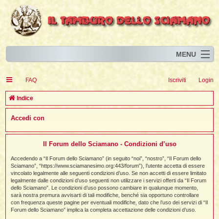
MENU
Home
I
FAQ
Iscriviti
Login
Eventi
I
I
l
l
C
Indice
l
Articoli
i
I
i
I
e
Accedi con
Risorse
i
I
t
i
r
i
i
i
I
i
i
i
i
Animali
i
i
I
t
c
i
i
i
I
i
i
Il Forum dello Sciamano - Condizioni d’uso
i
l
i
l
l
i
a
Forum
i
t
i
i
i
Accedendo a “Il Forum dello Sciamano” (in seguito “noi”, “nostro”, “Il Forum dello
i
i
i
Sciamano”, “https://www.sciamanesimo.org:443/forum”), l’utente accetta di essere
Blog
i
t
t
vincolato legalmente alle seguenti condizioni d’uso. Se non accetti di essere limitato
i
i
i
i
i
legalmente dalle condizioni d’uso seguenti non utilizzare i servizi offerti da “Il Forum
i
i
i
i
i
t
dello Sciamano”. Le condizioni d’uso possono cambiare in qualunque momento,
i
sarà nostra premura avvisarti di tali modifiche, benché sia opportuno controllare
i
l
i
con frequenza queste pagine per eventuali modifiche, dato che l’uso dei servizi di “Il
i
i
i
l
Forum dello Sciamano” implica la completa accettazione delle condizioni d’uso.
i
i
l
i