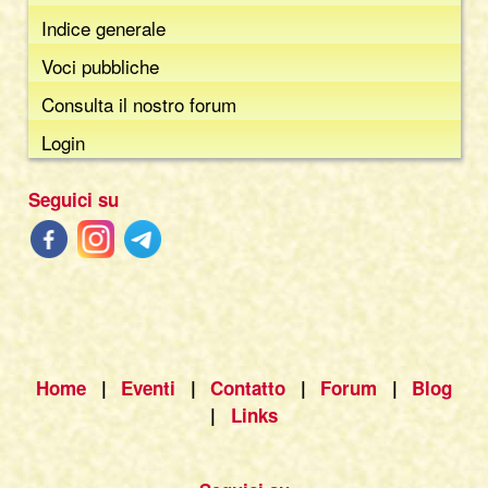
Indice generale
Voci pubbliche
Consulta il nostro forum
Login
Seguici su
Home
|
Eventi
|
Contatto
|
Forum
|
Blog
|
Links