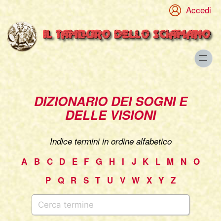
Accedi
DIZIONARIO DEI SOGNI E
DELLE VISIONI
Indice termini in ordine alfabetico
A
B
C
D
E
F
G
H
I
J
K
L
M
N
O
P
Q
R
S
T
U
V
W
X
Y
Z